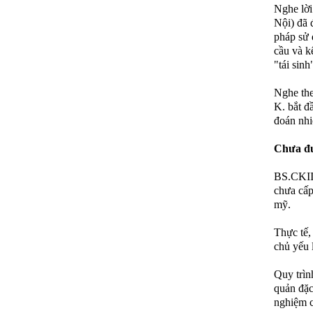
Nghe lời
Nội) đã 
pháp sử 
cầu và k
"tái sinh
Nghe the
K. bắt đ
đoán nhi
Chưa đư
BS.CKII
chưa cấp
mỹ.
Thực tế,
chủ yếu 
Quy trìn
quản đặc
nghiệm c