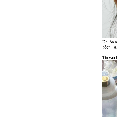
Khuôn mặ
gốc” - 
Tin vào 