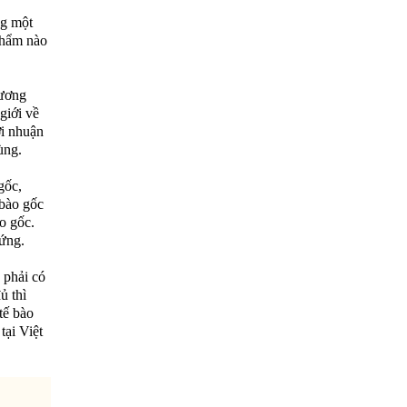
ng một
phẩm nào
 ương
giới về
ợi nhuận
ùng.
gốc,
 bào gốc
ào gốc.
hứng.
 phải có
ủ thì
tế bào
tại Việt