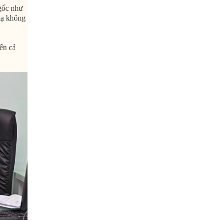
gốc như
lạ không
ến cả