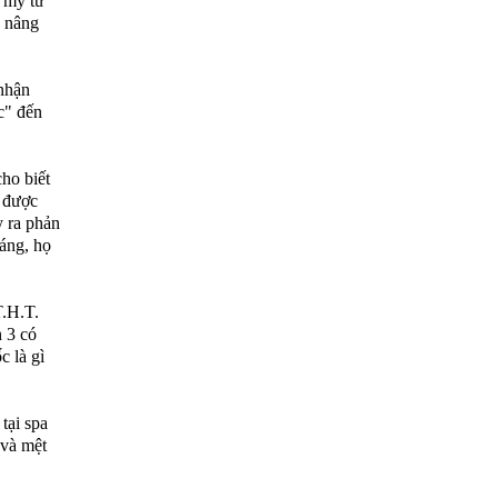
m mỹ tư
, nâng
nhận
c" đến
ho biết
g được
y ra phản
háng, họ
T.H.T.
n 3 có
c là gì
tại spa
 và mệt