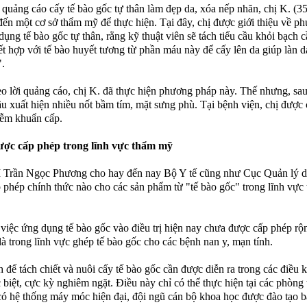
 quảng cáo cấy tế bào gốc tự thân làm đẹp da, xóa nếp nhăn, chị K. (35
đến một cơ sở thẩm mỹ để thực hiện. Tại đây, chị được giới thiệu về p
dụng tế bào gốc tự thân, rằng kỹ thuật viên sẽ tách tiểu cầu khỏi bạch 
ết hợp với tế bào huyết tương từ phần máu này để cấy lên da giúp làn 
".
o lời quảng cáo, chị K. đã thực hiện phương pháp này. Thế nhưng, sau
ầu xuất hiện nhiều nốt bầm tím, mặt sưng phù. Tại bệnh viện, chị được
ễm khuẩn cấp.
ợc cấp phép trong lĩnh vực thẩm mỹ
 Trần Ngọc Phương cho hay đến nay Bộ Y tế cũng như Cục Quản lý 
 phép chính thức nào cho các sản phẩm từ "tế bào gốc" trong lĩnh vực
 việc ứng dụng tế bào gốc vào điều trị hiện nay chưa được cấp phép rộn
là trong lĩnh vực ghép tế bào gốc cho các bệnh nan y, mạn tính.
h để tách chiết và nuôi cấy tế bào gốc cần được diễn ra trong các điều 
 biệt, cực kỳ nghiêm ngặt. Điều này chỉ có thể thực hiện tại các phòng 
ó hệ thống máy móc hiện đại, đội ngũ cán bộ khoa học được đào tạo b