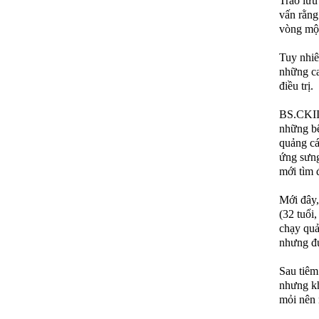
Trào lưu
vấn rằng
vòng mộ
Tuy nhiê
những ca
điều trị.
BS.CKII
những bệ
quảng cá
ứng sưng
mới tìm 
Mới đây,
(32 tuổi
chạy quả
nhưng đượ
Sau tiêm
nhưng kh
mỏi nên 