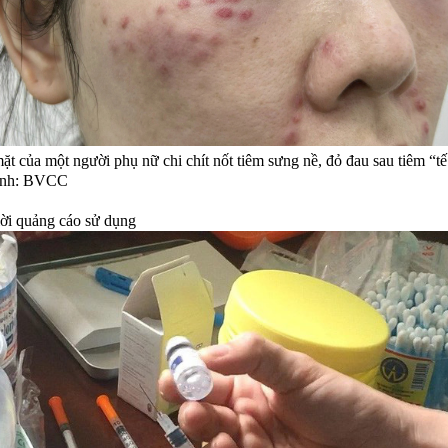
t của một người phụ nữ chi chít nốt tiêm sưng nề, đỏ đau sau tiêm “tế
Ảnh: BVCC
lời quảng cáo sử dụng