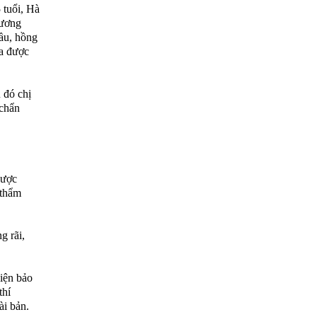
 tuổi, Hà
hương
cầu, hồng
da được
 đó chị
 chẩn
dược
 thẩm
g rãi,
kiện bảo
thí
ài bản.