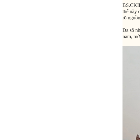
BS.CKII
thế này 
rõ nguồn
Đa số nh
năm, mới