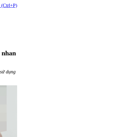
 (Ctrl+P)
' nhan
 sử dụng