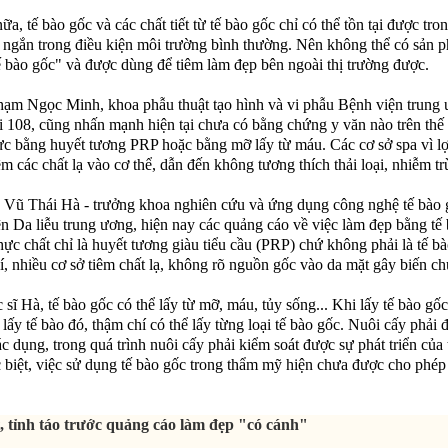
a, tế bào gốc và các chất tiết từ tế bào gốc chỉ có thể tồn tại được tro
n ngắn trong điều kiện môi trường bình thường. Nên không thể có sản 
tế bào gốc" và được dùng để tiêm làm đẹp bên ngoài thị trường được.
hạm Ngọc Minh, khoa phẫu thuật tạo hình và vi phẫu Bệnh viện trung
 108, cũng nhấn mạnh hiện tại chưa có bằng chứng y văn nào trên thế 
c bằng huyết tương PRP hoặc bằng mỡ lấy từ máu. Các cơ sở spa vì l
êm các chất lạ vào cơ thể, dẫn đến không tương thích thải loại, nhiễm tr
Vũ Thái Hà - trưởng khoa nghiên cứu và ứng dụng công nghệ tế bào 
n Da liễu trung ương, hiện nay các quảng cáo về việc làm đẹp bằng tế
thực chất chỉ là huyết tương giàu tiểu cầu (PRP) chứ không phải là tế b
, nhiều cơ sở tiêm chất lạ, không rõ nguồn gốc vào da mặt gây biến c
 sĩ Hà, tế bào gốc có thể lấy từ mỡ, máu, tủy sống... Khi lấy tế bào gốc
lấy tế bào đó, thậm chí có thể lấy từng loại tế bào gốc. Nuôi cấy phải đ
ác dụng, trong quá trình nuôi cấy phải kiểm soát được sự phát triển của 
 biệt, việc sử dụng tế bào gốc trong thẩm mỹ hiện chưa được cho phép 
, tỉnh táo trước quảng cáo làm đẹp "có cánh"