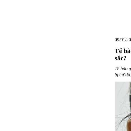
09/01/20
Tế bà
sắc?
Tế bào g
bị hư da