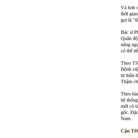
Và hơn nữ
thời gia
gọi là "
Bác sĩ P
Quân đội
nâng ngự
có thể ti
Theo TS 
Bệnh việ
tự thân 
Thậm chí
Theo bác
hệ thống 
mới có t
gốc. Đặc
Nam.
Cận Tết