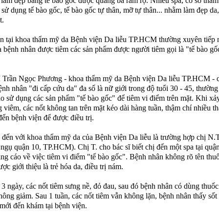
 làm đẹp bằng tế bào gốc được quảng bá rầm rộ. Nhiều spa, cơ sở thẩ
 sử dụng tế bào gốc, tế bào gốc tự thân, mỡ tự thân... nhằm làm đẹp da
t.
n tại khoa thẩm mỹ da Bệnh viện Da liễu TP.HCM thường xuyên tiếp 
 bệnh nhân được tiêm các sản phẩm được người tiêm gọi là "tế bào gố
 Trần Ngọc Phương - khoa thẩm mỹ da Bệnh viện Da liễu TP.HCM - c
nh nhân "đi cấp cứu da" đa số là nữ giới trong độ tuổi 30 - 45, thườn
o sử dụng các sản phẩm "tế bào gốc" để tiêm vi điểm trên mặt. Khi xả
 viêm, các nốt không tan trên mặt kéo dài hàng tuần, thậm chí nhiều t
đến bệnh viện để được điều trị.
 đến với khoa thẩm mỹ da của Bệnh viện Da liễu là trường hợp chị N.
, ngụ quận 10, TP.HCM). Chị T. cho bác sĩ biết chị đến một spa tại quậ
ng cáo về việc tiêm vi điểm "tế bào gốc". Bệnh nhân không rõ tên thuố
c giới thiệu là trẻ hóa da, điều trị nám.
 3 ngày, các nốt tiêm sưng nề, đỏ đau, sau đó bệnh nhân có dùng thuốc 
ông giảm. Sau 1 tuần, các nốt tiêm vẫn không lặn, bệnh nhân thấy sốt
mới đến khám tại bệnh viện.