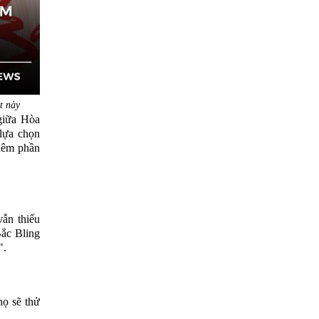
t này
giữa Hòa
lựa chọn
thêm phần
vẫn thiếu
Bắc Bling
".
họ sẽ thử