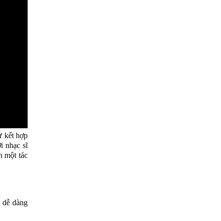
ự kết hợp
i nhạc sĩ
 một tác
 dễ dàng