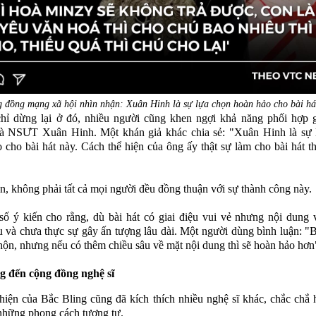
 đồng mạng xã hội nhìn nhận: Xuân Hinh là sự lựa chọn hoàn hảo cho bài há
hỉ dừng lại ở đó, nhiều người cũng khen ngợi khả năng phối hợp 
à NSƯT Xuân Hinh. Một khán giả khác chia sẻ: "Xuân Hinh là sự 
 cho bài hát này. Cách thể hiện của ông ấy thật sự làm cho bài hát 
n, không phải tất cả mọi người đều đồng thuận với sự thành công này.
ố ý kiến cho rằng, dù bài hát có giai điệu vui vẻ nhưng nội dung 
u và chưa thực sự gây ấn tượng lâu dài. Một người dùng bình luận: "
nhộn, nhưng nếu có thêm chiều sâu về mặt nội dung thì sẽ hoàn hảo hơn
g đến cộng đồng nghệ sĩ
hiện của Bắc Bling cũng đã kích thích nhiều nghệ sĩ khác, chắc chắ 
hững phong cách tương tự.