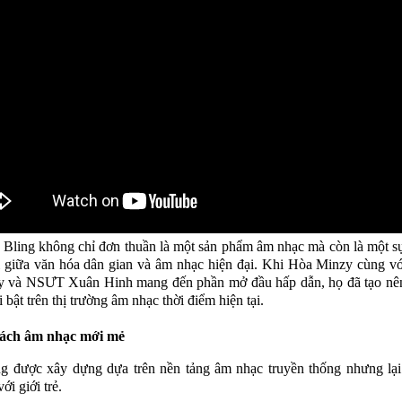
ling không chỉ đơn thuần là một sản phẩm âm nhạc mà còn là một s
i giữa văn hóa dân gian và âm nhạc hiện đại. Khi Hòa Minzy cùng vớ
y và NSƯT Xuân Hinh mang đến phần mở đầu hấp dẫn, họ đã tạo nên
 bật trên thị trường âm nhạc thời điểm hiện tại.
ách âm nhạc mới mẻ
g được xây dựng dựa trên nền tảng âm nhạc truyền thống nhưng lại
với giới trẻ.