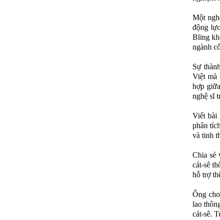
Một nghệ
động lực
Bling kh
ngành cô
Sự thành
Việt mà 
hợp giữa
nghệ sĩ t
Viết bài
phân tíc
và tinh t
Chia sẻ
cát-sê t
hỗ trợ t
Ông cho 
lao thôn
cát-sê. 