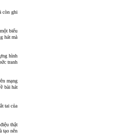
à còn ghi
 một biểu
ng hát mà
ựng hình
bức tranh
trên mạng
ề bài hát
t tai của
điệu thật
à tạo nên