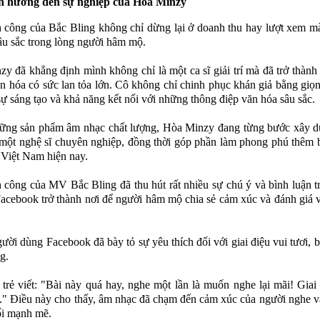
 hưởng đến sự nghiệp của Hòa Minzy
 công của Bắc Bling không chỉ dừng lại ở doanh thu hay lượt xem m
âu sắc trong lòng người hâm mộ.
y đã khẳng định mình không chỉ là một ca sĩ giải trí mà đã trở thành
n hóa có sức lan tỏa lớn. Cô không chỉ chinh phục khán giả bằng giọ
sự sáng tạo và khả năng kết nối với những thông điệp văn hóa sâu sắc.
ững sản phẩm âm nhạc chất lượng, Hòa Minzy đang từng bước xây d
một nghệ sĩ chuyên nghiệp, đồng thời góp phần làm phong phú thêm 
Việt Nam hiện nay.
 công của MV Bắc Bling đã thu hút rất nhiều sự chú ý và bình luận 
Facebook trở thành nơi để người hâm mộ chia sẻ cảm xúc và đánh giá v
ười dùng Facebook đã bày tỏ sự yêu thích đối với giai điệu vui tươi, bắ
g.
trẻ viết: "Bài này quá hay, nghe một lần là muốn nghe lại mãi! Giai 
." Điều này cho thấy, âm nhạc đã chạm đến cảm xúc của người nghe v
ối mạnh mẽ.