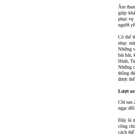
Âm than
giúp kh
phục vụ 
người yê
Có thể 
nhạc mà
Những vi
bài hát,
Hinh, Tu
Những ca
thông đi
được thể
Lượt xe
Chỉ sau 
ngạc đối
Đây là m
công chú
cách thể