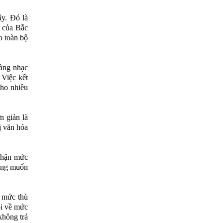
ậy. Đó là
ổ của Bắc
o toàn bộ
àng nhạc
 Việc kết
cho nhiều
n giản là
ị văn hóa
nhận mức
mong muốn
g mức thù
ôi về mức
không trả