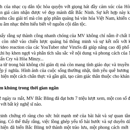
h của nhạc cụ dân tộc hòa quyện với giọng hát đầy cảm xúc của Hò
án giả cảm nhận được vẻ đẹp mảnh đất Bắc Ninh. Sự kết hợp này k
nhu cầu giải trí mà còn góp phần quảng bá văn hóa Việt Nam, khiến 
u âm nhạc thêm hiểu biết về nguồn cội dân tộc.
thấy rằng sự thành công nhanh chóng của MV không chỉ nằm ở chất 
 còn nhờ vào chiến lược quảng bá thông minh và sự kết nối với k
deo reaction của các YouTuber như ViruSs đã giúp nâng cao độ phổ
 khi họ khen ngợi và phân tích sâu sắc về nội dung và phong cách củ
ấn Cry và Hòa Minzy...
 từ trong bài không chỉ giản dị mà còn mang tính giáo dục và truyền 
ệp ý nghĩa. Hình ảnh của cuộc sống thường nhật, tình yêu quê hương
 hiện một cách chân thực và gần gũi, tạo cảm giác thân thuộc cho khán 
m khủng trong thời gian ngắn
2 ngày ra mắt, MV Bắc Bling đã đạt hơn 7 triệu lượt xem, một con số 
 với bất kỳ nghệ sĩ nào.
inh chứng rõ ràng cho sức hút mạnh mẽ của bài hát và sự quan tâm
ng. Có thể thấy rằng, việc lồng ghép yếu tố hài hước và sự duyên d
 hiện đã biến Bắc Bling trở thành một trào lưu, một phong cách mới