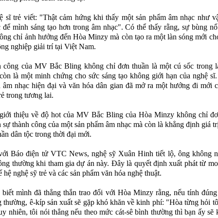
 sĩ trẻ viết: "Thật cảm hứng khi thấy một sản phẩm âm nhạc như v
 để mình sáng tạo hơn trong âm nhạc". Có thể thấy rằng, sự bùng n
ông chỉ ảnh hưởng đến Hòa Minzy mà còn tạo ra một làn sóng mới ch
ng nghiệp giải trí tại Việt Nam.
 công của MV Bắc Bling không chỉ đơn thuần là một cú sốc trong l
còn là một minh chứng cho sức sáng tạo không giới hạn của nghệ sĩ.
 âm nhạc hiện đại và văn hóa dân gian đã mở ra một hướng đi mới 
rẻ trong tương lai.
 giới thiệu về độ hot của MV Bắc Bling của Hòa Minzy không chỉ đơ
h sự thành công của một sản phẩm âm nhạc mà còn là khẳng định giá tr
hần dân tộc trong thời đại mới.
 với Báo điện tử VTC News, nghệ sỹ Xuân Hinh tiết lộ, ông không 
hông thường khi tham gia dự án này. Đây là quyết định xuất phát từ 
hế hệ nghệ sỹ trẻ và các sản phẩm văn hóa nghệ thuật.
biết mình đã thẳng thắn trao đổi với Hòa Minzy rằng, nếu tính đún
g thường, ê-kíp sản xuất sẽ gặp khó khăn về kinh phí: "Hòa từng hỏi t
Tuy nhiên, tôi nói thẳng nếu theo mức cát-sê bình thường thì bạn ấy sẽ 