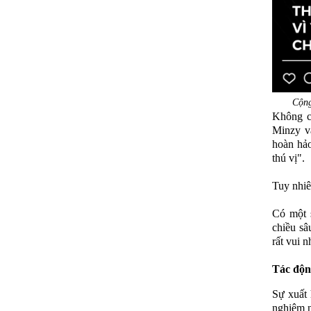
Cộng
Không c
Minzy v
hoàn hảo
thú vị".
Tuy nhiê
Có một s
chiều sâ
rất vui 
Tác độn
Sự xuất 
nghiệm n