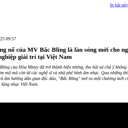
In bài này
25 09:57
ng nổ của MV Bắc Bling là làn sóng mới cho n
ghiệp giải trí tại Việt Nam
ling của Hòa Minzy đã trở thành hiện tượng, thu hút sự chú ý không 
m mộ mà còn từ các nghệ sĩ và nhà phê bình âm nhạc. Qua những th
 và âm hưởng dân gian độc đáo, "Bắc Bling" mở ra một chương mới 
 làng nhạc Việt Nam.
nổ của MV Bắc Bling - Điểm nhấn không thể bỏ qua trong làng nhạc 