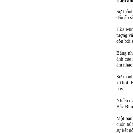
Tầm ảnh
Sự thành
dấu ấn s
Hòa Minz
tượng vă
còn bởi 
Bằng nh
ảnh của 
âm nhạc 
Sự thành
xã hội. 
này.
Nhiều ng
Bắc Blin
Một bạn 
cuốn hút
sự kết n