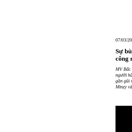
07/03/20
Sự bù
công n
MV Bắc B
người hâ
gần gũi
Minzy và
Sự bùng 