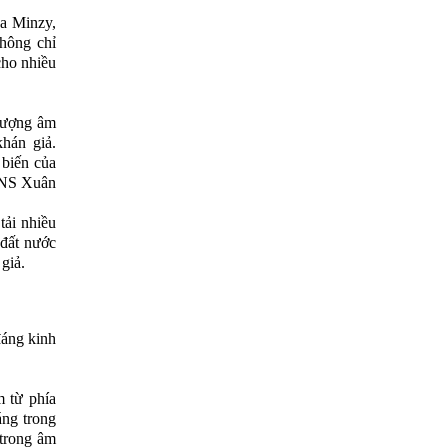
a Minzy,
hông chỉ
cho nhiều
lượng âm
hán giả.
 biến của
a NS Xuân
tải nhiều
 đất nước
giả.
đáng kinh
 từ phía
áng trong
 trong âm