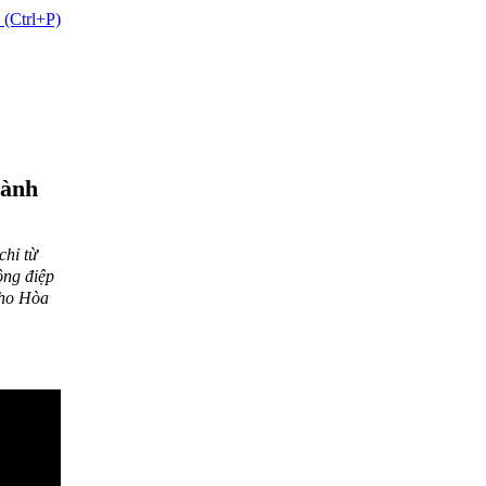
 (Ctrl+P)
gành
chỉ từ
ông điệp
cho Hòa
Việt