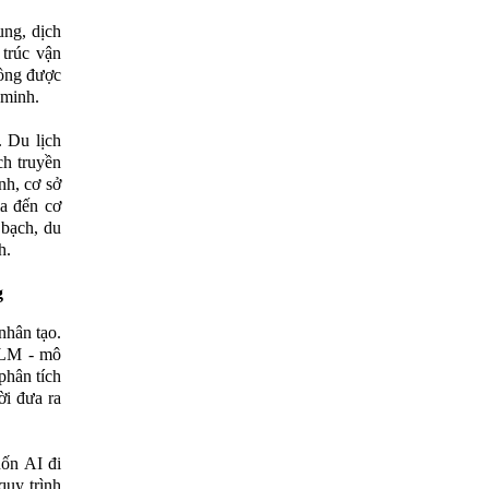
ung, dịch
 trúc vận
đồng được
 minh.
. Du lịch
ch truyền
nh, cơ sở
ịa đến cơ
 bạch, du
h.
g
nhân tạo.
LLM - mô
phân tích
ời đưa ra
uốn AI đi
quy trình