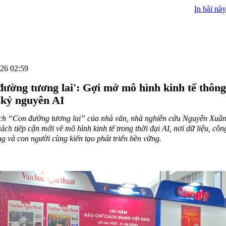
In bài này
26 02:59
đường tương lai': Gợi mở mô hình kinh tế thôn
 kỷ nguyên AI
ch “Con đường tương lai” của nhà văn, nhà nghiên cứu Nguyễn Xuâ
ách tiếp cận mới về mô hình kinh tế trong thời đại AI, nơi dữ liệu, côn
g và con người cùng kiến tạo phát triển bền vững.
ng tương lai”: Gợi mở mô hình kinh tế thông minh trong kỷ nguyên A