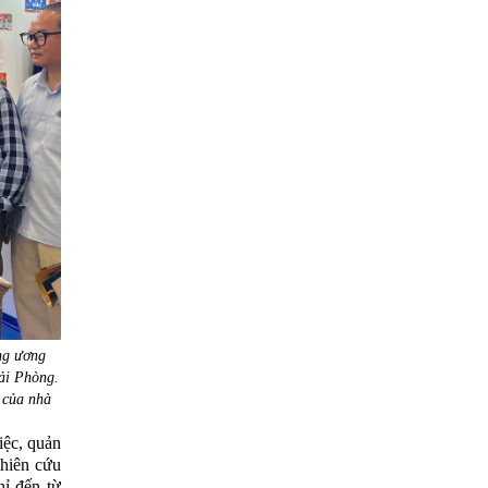
ng ương
ải Phòng.
 của nhà
iệc, quản
ghiên cứu
hỉ đến từ