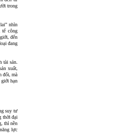
ười trong
lai” nhìn
 tế công
giới, đến
loại đang
 tài sản.
sản xuất,
n đổi, mà
 giới hạn
g suy tư
 thời đại
, thì nền
 năng lực