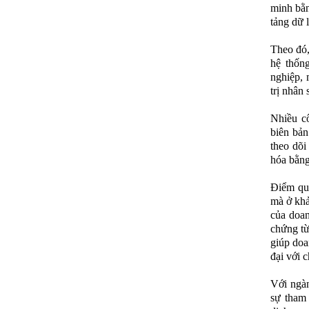
minh bằn
tảng dữ 
Theo đó,
hệ thốn
nghiệp, 
trị nhân 
Nhiều cô
biên bản
theo dõi
hóa bằng
Điểm qua
mà ở khả
của doan
chứng từ
giúp doa
đại với c
Với ngàn
sự tham 