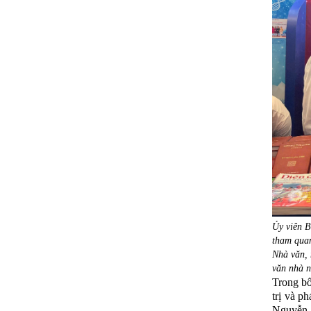
Ủy viên B
tham quan
Nhà văn, 
văn nhà 
Trong bố
trị và p
Nguyễn X