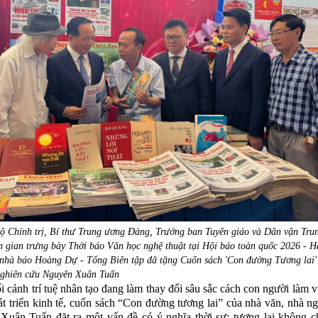
ộ Chính trị, Bí thư Trung ương Đảng, Trưởng ban Tuyên giáo và Dân vận Tru
 gian trưng bày Thời báo Văn học nghệ thuật tại Hội báo toàn quốc 2026 - H
nhà báo Hoàng Dự - Tổng Biên tập đã tặng Cuốn sách 'Con đường Tương lai'
nghiên cứu Nguyên Xuân Tuấn
i cảnh trí tuệ nhân tạo đang làm thay đổi sâu sắc cách con người làm v
hát triển kinh tế, cuốn sách “Con đường tương lai” của nhà văn, nhà n
uân Tuấn đặt ra một vấn đề có ý nghĩa thời sự: tương lai không c