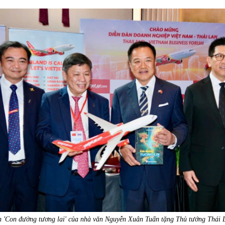
 'Con đường tương lai' của nhà văn Nguyễn Xuân Tuấn tặng Thủ tướng Thái 