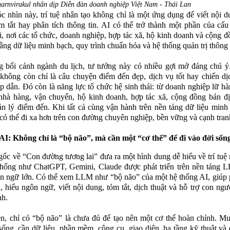
arnvirakul nhân dịp Diễn đàn doanh nghiệp Việt Nam - Thái Lan
c nhìn này, trí tuệ nhân tạo không chỉ là một ứng dụng để viết nội d
óm tắt hay phân tích thông tin. AI có thể trở thành một phần của cấu
, nơi các tổ chức, doanh nghiệp, hợp tác xã, hộ kinh doanh và cộng 
bằng dữ liệu minh bạch, quy trình chuẩn hóa và hệ thống quản trị thông
g bối cảnh ngành du lịch, tư tưởng này có nhiều gợi mở đáng chú ý
 không còn chỉ là câu chuyện điểm đến đẹp, dịch vụ tốt hay chiến dị
p dẫn. Đó còn là năng lực tổ chức hệ sinh thái: từ doanh nghiệp lữ hà
 nhà hàng, vận chuyển, hộ kinh doanh, hợp tác xã, cộng đồng bản đ
n lý điểm đến. Khi tất cả cùng vận hành trên nền tảng dữ liệu minh
 có thể đi xa hơn trên con đường chuyên nghiệp, bền vững và cạnh tran
AI: Không chỉ là “bộ não”, mà cần một “cơ thể” để đi vào đời sốn
 gốc về “Con đường tương lai” đưa ra một hình dung dễ hiểu về trí tuệ 
thống như ChatGPT, Gemini, Claude được phát triển trên nền tảng 
n ngữ lớn. Có thể xem LLM như “bộ não” của một hệ thống AI, giúp 
n, hiểu ngôn ngữ, viết nội dung, tóm tắt, dịch thuật và hỗ trợ con ngư
nh.
n, chỉ có “bộ não” là chưa đủ để tạo nên một cơ thể hoàn chỉnh. M
sống, cần dữ liệu, phần mềm, công cụ, giao diện, hạ tầng kỹ thuật và 