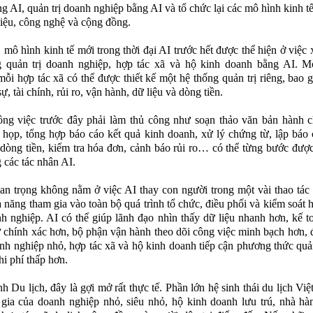
g AI, quản trị doanh nghiệp bằng AI và tổ chức lại các mô hình kinh tế
liệu, công nghệ và cộng đồng.
 mô hình kinh tế mới trong thời đại AI trước hết được thể hiện ở việc
g quản trị doanh nghiệp, hợp tác xã và hộ kinh doanh bằng AI. M
mỗi hợp tác xã có thể được thiết kế một hệ thống quản trị riêng, bao
sự, tài chính, rủi ro, vận hành, dữ liệu và dòng tiền.
ng việc trước đây phải làm thủ công như soạn thảo văn bản hành c
 họp, tổng hợp báo cáo kết quả kinh doanh, xử lý chứng từ, lập báo 
 dòng tiền, kiểm tra hóa đơn, cảnh báo rủi ro… có thể từng bước đượ
 các tác nhân AI.
n trọng không nằm ở việc AI thay con người trong một vài thao tác 
 năng tham gia vào toàn bộ quá trình tổ chức, điều phối và kiểm soát 
h nghiệp. AI có thể giúp lãnh đạo nhìn thấy dữ liệu nhanh hơn, kế t
 chính xác hơn, bộ phận vận hành theo dõi công việc minh bạch hơn, 
nh nghiệp nhỏ, hợp tác xã và hộ kinh doanh tiếp cận phương thức quản
hi phí thấp hơn.
h Du lịch, đây là gợi mở rất thực tế. Phần lớn hệ sinh thái du lịch Vi
gia của doanh nghiệp nhỏ, siêu nhỏ, hộ kinh doanh lưu trú, nhà hà