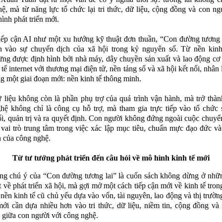
ệ, mà từ năng lực tổ chức lại tri thức, dữ liệu, cộng đồng và con ng
ình phát triển mới.
ếp cận AI như một xu hướng kỹ thuật đơn thuần, “Con đường tương 
n vào sự chuyển dịch của xã hội trong kỷ nguyên số. Từ nền kinh
ừng được định hình bởi nhà máy, dây chuyền sản xuất và lao động cơ 
tế internet với thương mại điện tử, nền tảng số và xã hội kết nối, nhân 
g một giai đoạn mới: nền kinh tế thông minh.
 liệu không còn là phần phụ trợ của quá trình vận hành, mà trở thành
ệ không chỉ là công cụ hỗ trợ, mà tham gia trực tiếp vào tổ chức 
i, quản trị và ra quyết định. Con người không đứng ngoài cuộc chuyể
 vai trò trung tâm trong việc xác lập mục tiêu, chuẩn mực đạo đức và
 của công nghệ.
Từ tư tưởng phát triển đến câu hỏi về mô hình kinh tế mới
g chú ý của “Con đường tương lai” là cuốn sách không dừng ở nhữn
t về phát triển xã hội, mà gợi mở một cách tiếp cận mới về kinh tế trong
nền kinh tế cũ chủ yếu dựa vào vốn, tài nguyên, lao động và thị trường
mới cần dựa nhiều hơn vào tri thức, dữ liệu, niềm tin, cộng đồng và
 giữa con người với công nghệ.