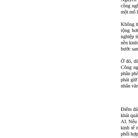
công ngh
một mô h
Không ti
rộng hơ
nghiệp t
nền kinh 
bước san
Ở đó, dữ
Công ngh
phân phố
phải giữ
nhân văn
Điểm đán
khái quá
AI. Nếu 
kinh tế 
phối hợp