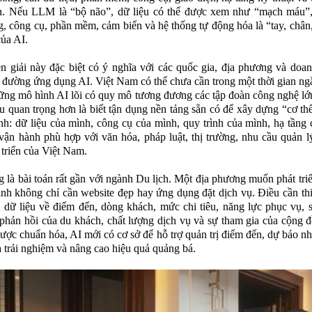
h. Nếu LLM là “bộ não”, dữ liệu có thể được xem như “mạch máu”,
, công cụ, phần mềm, cảm biến và hệ thống tự động hóa là “tay, chân, 
ủa AI.
n giải này đặc biệt có ý nghĩa với các quốc gia, địa phương và doa
 đường ứng dụng AI. Việt Nam có thể chưa cần trong một thời gian ng
ng mô hình AI lõi có quy mô tương đương các tập đoàn công nghệ lớn
ều quan trọng hơn là biết tận dụng nền tảng sẵn có để xây dựng “cơ th
nh: dữ liệu của mình, công cụ của mình, quy trình của mình, hạ tầng
vận hành phù hợp với văn hóa, pháp luật, thị trường, nhu cầu quản 
t triển của Việt Nam.
 là bài toán rất gần với ngành Du lịch. Một địa phương muốn phát triể
nh không chỉ cần website đẹp hay ứng dụng đặt dịch vụ. Điều cần thi
 dữ liệu về điểm đến, dòng khách, mức chi tiêu, năng lực phục vụ,
 phản hồi của du khách, chất lượng dịch vụ và sự tham gia của cộng 
được chuẩn hóa, AI mới có cơ sở để hỗ trợ quản trị điểm đến, dự báo nh
 trải nghiệm và nâng cao hiệu quả quảng bá.