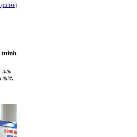
 (Ctrl+P)
g minh
n Tuấn
g nghệ,
I