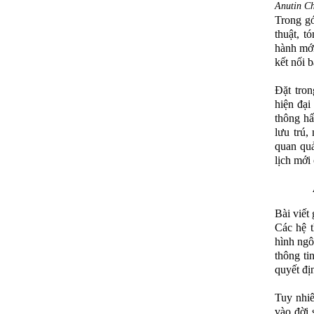
Anutin Ch
Trong gó
thuật, t
hành mới
kết nối 
Đặt tron
hiện đại
thông hấ
lưu trú,
quan quả
lịch mới
Bài viết
Các hệ 
hình ngô
thông ti
quyết đị
Tuy nhiê
vào đời 