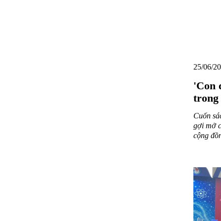
25/06/20
'Con 
trong
Cuốn sá
gợi mở c
cộng đồn
“Con đườ