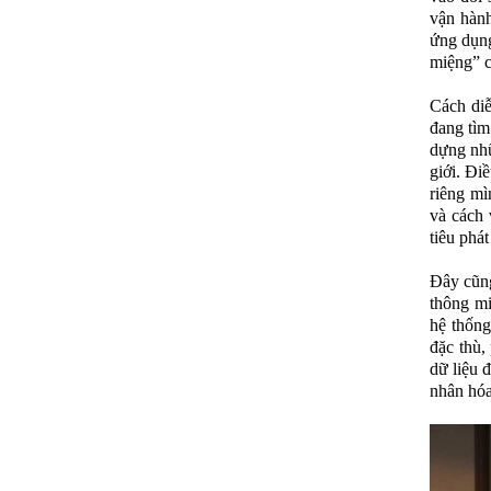
vận hàn
ứng dụng
miệng” c
Cách diễ
đang tìm
dựng nhữ
giới. Đi
riêng mì
và cách 
tiêu phá
Đây cũng
thông mi
hệ thống
đặc thù,
dữ liệu 
nhân hóa