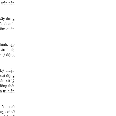
 trên nền
 xây dựng
ỗi doanh
 gồm quản
hính, lập
cáo thuế,
c tự động
kỹ thuật,
hoạt động
oán xử lý
đồng thời
 trị hiện
ệt Nam có
ng, cơ sở