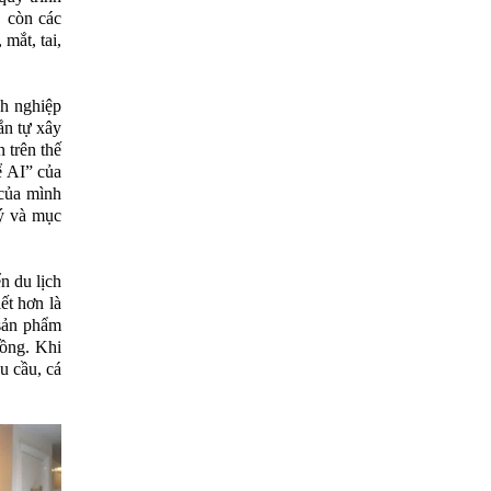
 còn các
mắt, tai,
nh nghiệp
ắn tự xây
 trên thế
ể AI” của
 của mình
lý và mục
n du lịch
ết hơn là
 sản phẩm
đồng. Khi
u cầu, cá