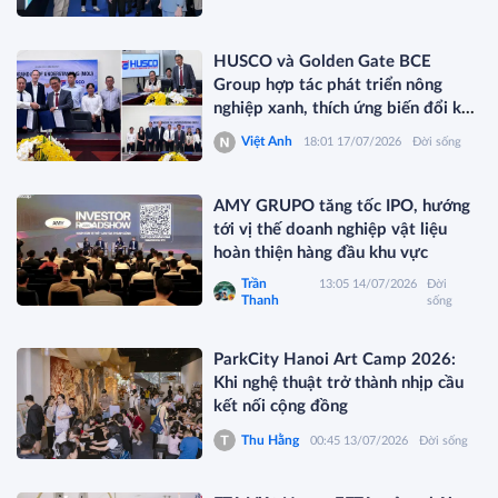
HUSCO và Golden Gate BCE
Group hợp tác phát triển nông
nghiệp xanh, thích ứng biến đổi khí
hậu
Việt Anh
18:01 17/07/2026
Đời sống
AMY GRUPO tăng tốc IPO, hướng
tới vị thế doanh nghiệp vật liệu
hoàn thiện hàng đầu khu vực
Trần
13:05 14/07/2026
Đời
Thanh
sống
ParkCity Hanoi Art Camp 2026:
Khi nghệ thuật trở thành nhịp cầu
kết nối cộng đồng
Thu Hằng
00:45 13/07/2026
Đời sống