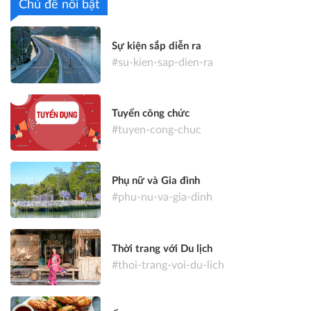
Chủ đề nổi bật
Sự kiện sắp diễn ra
#su-kien-sap-dien-ra
Tuyển công chức
#tuyen-cong-chuc
Phụ nữ và Gia đình
#phu-nu-va-gia-dinh
Thời trang với Du lịch
#thoi-trang-voi-du-lich