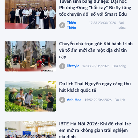
Tuyển sinh bằng dữ liệu: Đại học
Phương Đông "bắt tay" Bizfly tăng
tốc chuyển đổi số với Smart Edu
Thiên
17:33 23/06/2026
Đời
Thiên
sống
Chuyển nhà trọn gói: Khi hành trình
về tổ ấm mới cần một địa chỉ tin
cậy
lifestyle
16:38 23/06/2026
Đời sống
Du lịch Thái Nguyên ngày càng thu
hút khách quốc tế
Anh Hoa
15:52 22/06/2026
Du lịch
IBTE Hà Nội 2026: Khi đồ chơi trẻ
em mở ra không gian trải nghiệm
gia đình