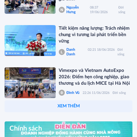
Nguyễn
08:37
Đời
Hưng
19/06/2026
sống
Tiết kiệm năng lượng: Trách nhiệm
chung vì tương lai phát triển bền
vững
Danh
02:21 18/06/2026
Đời
Danh
sống
Vimexpo và Vietnam AutoExpo
2026: Điểm hẹn công nghiệp, giao
thương và du lịch MICE tại Hà Nội
Đình Vũ
22:26 11/06/2026
Đời sống
XEM THÊM
Chính sách