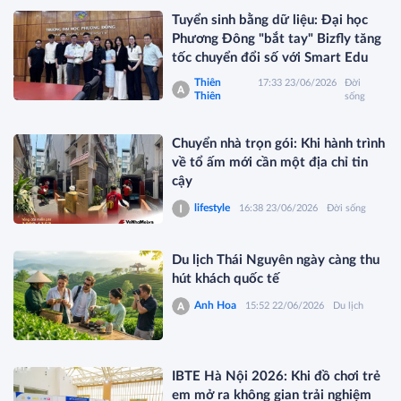
Tuyển sinh bằng dữ liệu: Đại học
Phương Đông "bắt tay" Bizfly tăng
tốc chuyển đổi số với Smart Edu
Thiên
17:33 23/06/2026
Đời
Thiên
sống
Chuyển nhà trọn gói: Khi hành trình
về tổ ấm mới cần một địa chỉ tin
cậy
lifestyle
16:38 23/06/2026
Đời sống
Du lịch Thái Nguyên ngày càng thu
hút khách quốc tế
Anh Hoa
15:52 22/06/2026
Du lịch
IBTE Hà Nội 2026: Khi đồ chơi trẻ
em mở ra không gian trải nghiệm