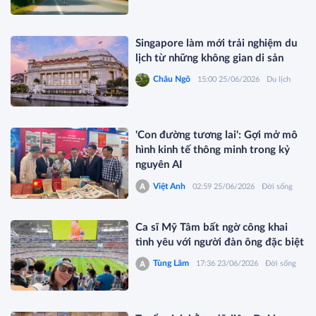
Singapore làm mới trải nghiệm du
lịch từ những không gian di sản
Châu Ngô
15:00 25/06/2026
Du lịch
'Con đường tương lai': Gợi mở mô
hình kinh tế thông minh trong kỷ
nguyên AI
Việt Anh
02:59 25/06/2026
Đời sống
Ca sĩ Mỹ Tâm bất ngờ công khai
tình yêu với người đàn ông đặc biệt
Tùng Lâm
17:36 23/06/2026
Đời sống