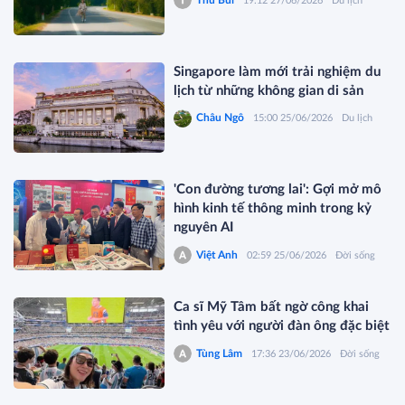
19:12 27/06/2026
Du lịch
Singapore làm mới trải nghiệm du
lịch từ những không gian di sản
Châu Ngô
15:00 25/06/2026
Du lịch
'Con đường tương lai': Gợi mở mô
hình kinh tế thông minh trong kỷ
nguyên AI
Việt Anh
02:59 25/06/2026
Đời sống
Ca sĩ Mỹ Tâm bất ngờ công khai
tình yêu với người đàn ông đặc biệt
Tùng Lâm
17:36 23/06/2026
Đời sống