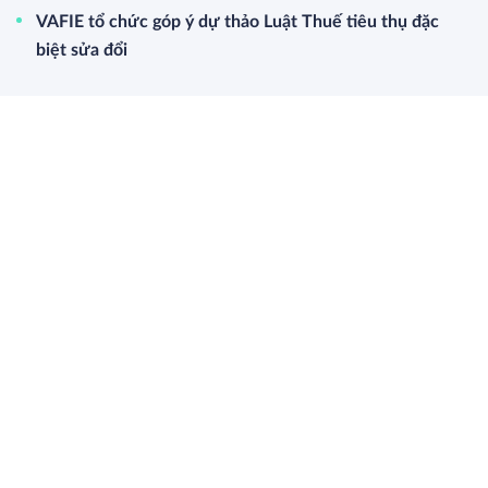
VAFIE tổ chức góp ý dự thảo Luật Thuế tiêu thụ đặc
biệt sửa đổi
Bàn về câu chuyện ‘Bình đẳng giới trong chính trị, lãnh
đạo và quản lý’
Lần đầu tiên Việt Nam có đề án ‘Nâng cao sức khỏe đất
và quản lý dinh dưỡng cây trồng’
Bàn về tác động khi áp dụng thuế GTGT 5% đối với
ngành phân bón
Bạn đọc