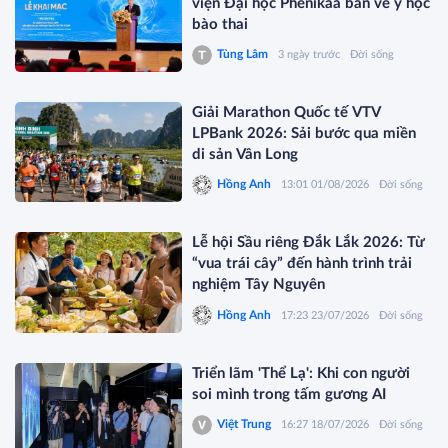
viện Đại học Phenikaa bàn về y học
bào thai
Tùng Lâm
3 ngày trước
Đời sống
Giải Marathon Quốc tế VTV
LPBank 2026: Sải bước qua miền
di sản Vân Long
Hồng Anh
13:01 01/08/2026
Đời sống
Lễ hội Sầu riêng Đắk Lắk 2026: Từ
“vua trái cây” đến hành trình trải
nghiệm Tây Nguyên
Hồng Anh
17:23 23/07/2026
Đời sống
Triển lãm 'Thể Lạ': Khi con người
soi mình trong tấm gương AI
Việt Trung
16:27 18/07/2026
Đời sống