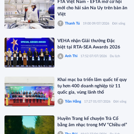
FTA Việt Nam - EFTA mở cơ hội
mới cho hải sản Na Uy trên bàn ăn
Việt
Thanh Tú
19:00 09/07/2026
Đời sống
VEHA nhận Giải thưởng Đặc
biệt tại RTA-SEA Awards 2026
Anh Thi
17:52 07/07/2026
Du lịch
Khai mạc ba triển lãm quốc tế quy
tụ hơn 400 doanh nghiệp từ 11
quốc gia, vùng lãnh thổ
Trần Hằng
17:27 01/07/2026
Đời sống
Huyền Trang kể chuyện Trà Cổ
bằng âm nhạc trong MV “Chiều ơi”
Thu Bùi