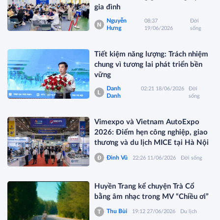
gia đình
Nguyễn
08:37
Đời
Hưng
19/06/2026
sống
Tiết kiệm năng lượng: Trách nhiệm
chung vì tương lai phát triển bền
vững
Danh
02:21 18/06/2026
Đời
Danh
sống
Vimexpo và Vietnam AutoExpo
2026: Điểm hẹn công nghiệp, giao
thương và du lịch MICE tại Hà Nội
Đình Vũ
22:26 11/06/2026
Đời sống
Huyền Trang kể chuyện Trà Cổ
bằng âm nhạc trong MV “Chiều ơi”
Thu Bùi
19:12 27/06/2026
Du lịch