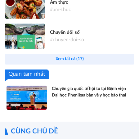
Ẩm thực
#am-thuc
Chuyển đổi số
#chuyen-doi-so
Xem tất cả (17)
Quan tâm nhất
Chuyên gia quốc tế hội tụ tại Bệnh viện
Đại học Phenikaa bàn về y học bào thai
CÙNG CHỦ ĐỀ