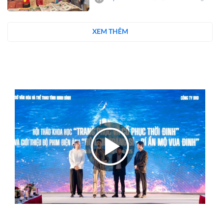
XEM THÊM
Video
Những nghệ sĩ tài hoa hội tụ vì một giấc mơ lớn: Phim