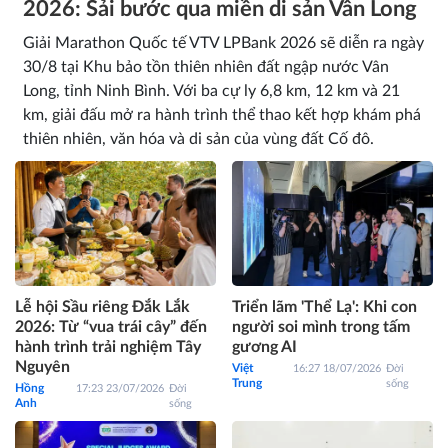
2026: Sải bước qua miền di sản Vân Long
Giải Marathon Quốc tế VTV LPBank 2026 sẽ diễn ra ngày
30/8 tại Khu bảo tồn thiên nhiên đất ngập nước Vân
Long, tỉnh Ninh Bình. Với ba cự ly 6,8 km, 12 km và 21
km, giải đấu mở ra hành trình thể thao kết hợp khám phá
thiên nhiên, văn hóa và di sản của vùng đất Cố đô.
Lễ hội Sầu riêng Đắk Lắk
Triển lãm 'Thể Lạ': Khi con
2026: Từ “vua trái cây” đến
người soi mình trong tấm
hành trình trải nghiệm Tây
gương AI
Nguyên
Việt
16:27 18/07/2026
Đời
Trung
sống
Hồng
17:23 23/07/2026
Đời
Anh
sống