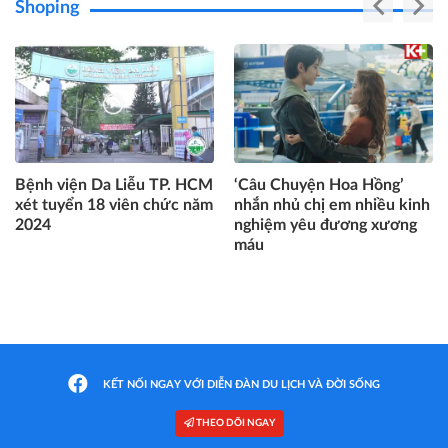
Shoping
‘Câu Chuyện Hoa Hồng’
Top 05 điều hòa Panasonic
nhắn nhủ chị em nhiều kinh
tiết kiệm điện, giảm giá sâu
nghiệm yêu đương xương
đáng mua nhất hè 2024
máu
KẾT NỐI NGAY VỚI DIỄN ĐÀN DU LỊCH VÀ ĐỜI SỐNG
THEO DÕI NGAY