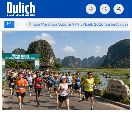
Giải Marathon Quốc tế VTV LPBank 2026: Sải bước qua miền di sản Vân Lo