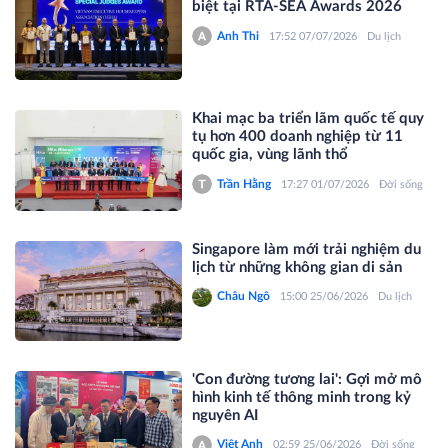
biệt tại RTA-SEA Awards 2026
Anh Thi
17:52 07/07/2026
Du lịch
Khai mạc ba triển lãm quốc tế quy
tụ hơn 400 doanh nghiệp từ 11
quốc gia, vùng lãnh thổ
Trần Hằng
17:27 01/07/2026
Đời sống
Singapore làm mới trải nghiệm du
lịch từ những không gian di sản
Châu Ngô
15:00 25/06/2026
Du lịch
'Con đường tương lai': Gợi mở mô
hình kinh tế thông minh trong kỷ
nguyên AI
Việt Anh
02:59 25/06/2026
Đời sống