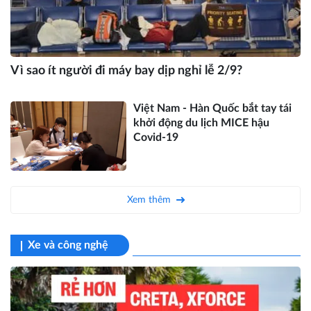
Vì sao ít người đi máy bay dịp nghỉ lễ 2/9?
Việt Nam - Hàn Quốc bắt tay tái
khởi động du lịch MICE hậu
Covid-19
Xem thêm
Xe và công nghệ