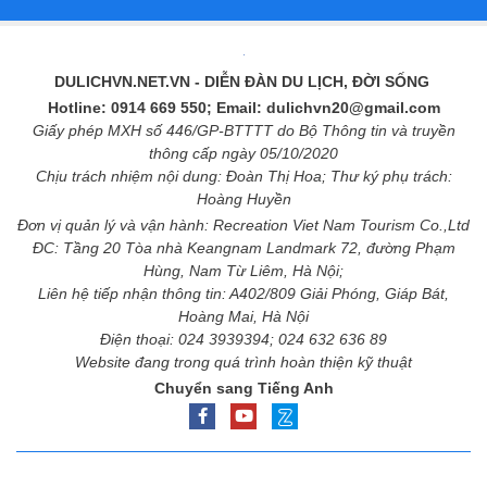
DULICHVN.NET.VN
- DIỄN ĐÀN DU LỊCH, ĐỜI SỐNG
Hotline: 0914 669 550; Email: dulichvn20@gmail.com
Giấy phép MXH số 446/GP-BTTTT do Bộ Thông tin và truyền
thông cấp ngày 05/10/2020
Chịu trách nhiệm nội dung: Đoàn Thị Hoa; Thư ký phụ trách:
Hoàng Huyền
Đơn vị quản lý và vận hành: Recreation Viet Nam Tourism Co.,Ltd
ĐC: Tầng 20 Tòa nhà Keangnam Landmark 72, đường Phạm
Hùng, Nam Từ Liêm, Hà Nội;
Liên hệ tiếp nhận thông tin: A402/809 Giải Phóng, Giáp Bát,
Hoàng Mai, Hà Nội
Điện thoại: 024 3939394; 024 632 636 89
Website đang trong quá trình hoàn thiện kỹ thuật
Chuyển sang Tiếng Anh
-
-
Điều khoản sử dụng
Chính sách bảo mật
Liên hệ quảng cáo