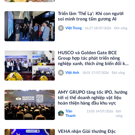
Triển lãm 'Thể Lạ': Khi con người
soi mình trong tấm gương AI
Việt Trung
16:27 18/07/2026
Đời sống
HUSCO và Golden Gate BCE
Group hợp tác phát triển nông
nghiệp xanh, thích ứng biến đổi khí
hậu
Việt Anh
18:01 17/07/2026
Đời sống
AMY GRUPO tăng tốc IPO, hướng
tới vị thế doanh nghiệp vật liệu
hoàn thiện hàng đầu khu vực
Trần
13:05 14/07/2026
Đời
Thanh
sống
VEHA nhận Giải thưởng Đặc