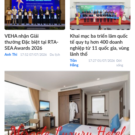
VEHA nhận Giải
Khai mạc ba triển lãm quốc
thưởng Đặc biệt tại RTA-
tế quy tụ hơn 400 doanh
SEA Awards 2026
nghiệp từ 11 quốc gia, vùng
lãnh thổ
Anh Thi
17:52 07/07/2026
Du lịch
Trần
17:27 01/07/2026
Đời
Hằng
sống