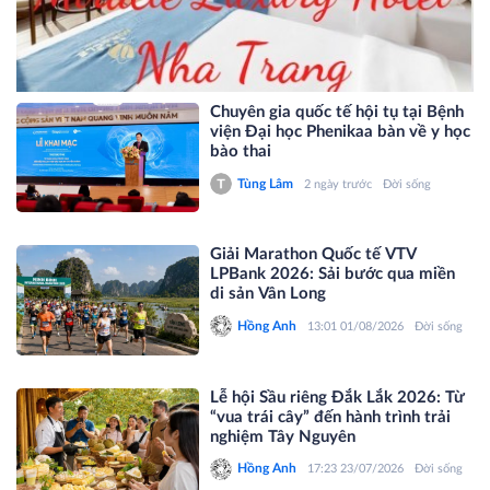
Chuyên gia quốc tế hội tụ tại Bệnh
viện Đại học Phenikaa bàn về y học
bào thai
Tùng Lâm
2 ngày trước
Đời sống
Giải Marathon Quốc tế VTV
LPBank 2026: Sải bước qua miền
di sản Vân Long
Hồng Anh
13:01 01/08/2026
Đời sống
Lễ hội Sầu riêng Đắk Lắk 2026: Từ
“vua trái cây” đến hành trình trải
nghiệm Tây Nguyên
Hồng Anh
17:23 23/07/2026
Đời sống