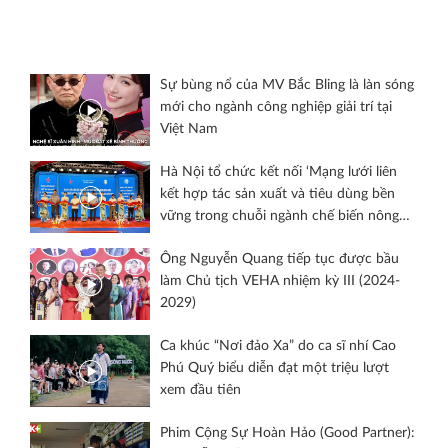
điện ảnh hành động, huyền sử ‘Hộ linh tráng sĩ - Bí ẩn
mộ vua Đinh’
Sự bùng nổ của MV Bắc Bling là làn sóng
mới cho ngành công nghiệp giải trí tại
Việt Nam
Hà Nội tổ chức kết nối ‘Mạng lưới liên
kết hợp tác sản xuất và tiêu dùng bền
vững trong chuỗi ngành chế biến nông
sản năm 2024’ tại Hà Đông
Ông Nguyễn Quang tiếp tục được bầu
làm Chủ tịch VEHA nhiệm kỳ III (2024-
2029)
Ca khúc “Nơi đảo Xa” do ca sĩ nhí Cao
Phú Quý biểu diễn đạt một triệu lượt
xem đầu tiên
Phim Cộng Sự Hoàn Hảo (Good Partner):