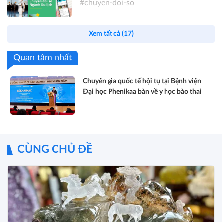
#chuyen-doi-so
Xem tất cả (17)
Quan tâm nhất
Chuyên gia quốc tế hội tụ tại Bệnh viện
Đại học Phenikaa bàn về y học bào thai
CÙNG CHỦ ĐỀ