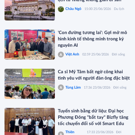
Châu Ngô
15:00 25/06/2026
Du lịch
'Con đường tương lai': Gợi mở mô
hình kinh tế thông minh trong kỷ
nguyên AI
Việt Anh
02:59 25/06/2026
Đời sống
Ca sĩ Mỹ Tâm bất ngờ công khai
tình yêu với người đàn ông đặc biệt
Tùng Lâm
17:36 23/06/2026
Đời sống
Tuyển sinh bằng dữ liệu: Đại học
Phương Đông "bắt tay" Bizfly tăng
tốc chuyển đổi số với Smart Edu
Thiên
17:33 23/06/2026
Đời