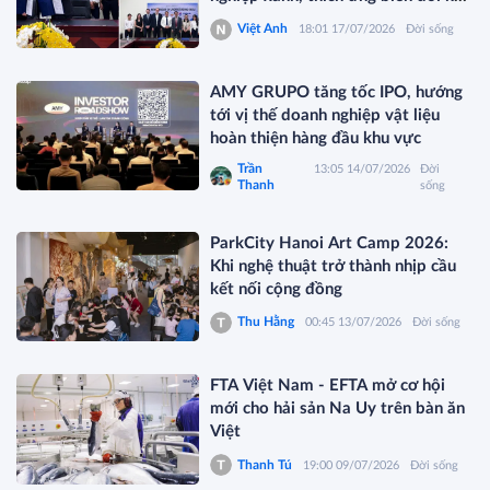
hậu
Việt Anh
18:01 17/07/2026
Đời sống
AMY GRUPO tăng tốc IPO, hướng
tới vị thế doanh nghiệp vật liệu
hoàn thiện hàng đầu khu vực
Trần
13:05 14/07/2026
Đời
Thanh
sống
ParkCity Hanoi Art Camp 2026:
Khi nghệ thuật trở thành nhịp cầu
kết nối cộng đồng
Thu Hằng
00:45 13/07/2026
Đời sống
FTA Việt Nam - EFTA mở cơ hội
mới cho hải sản Na Uy trên bàn ăn
Việt
Thanh Tú
19:00 09/07/2026
Đời sống