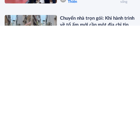
Thiên
sống
Chuyển nhà trọn gói: Khi hành trình
về tổ ấm mới cần một địa chỉ tin
cậy
lifestyle
16:38 23/06/2026
Đời sống
Du lịch Thái Nguyên ngày càng thu
hút khách quốc tế
Anh Hoa
15:52 22/06/2026
Du lịch
IBTE Hà Nội 2026: Khi đồ chơi trẻ
em mở ra không gian trải nghiệm
gia đình
Nguyễn
08:37
Đời
Hưng
19/06/2026
sống