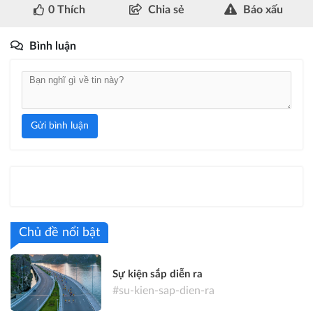
0
Thích
Chia sẻ
Báo xấu
Bình luận
Gửi bình luận
Chủ đề nổi bật
Sự kiện sắp diễn ra
#su-kien-sap-dien-ra