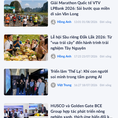
Giải Marathon Quốc tế VTV
LPBank 2026: Sải bước qua miền
di sản Vân Long
Hồng Anh
13:01 01/08/2026
Đời sống
Lễ hội Sầu riêng Đắk Lắk 2026: Từ
“vua trái cây” đến hành trình trải
nghiệm Tây Nguyên
Hồng Anh
17:23 23/07/2026
Đời sống
Triển lãm 'Thể Lạ': Khi con người
soi mình trong tấm gương AI
Việt Trung
16:27 18/07/2026
Đời sống
HUSCO và Golden Gate BCE
Group hợp tác phát triển nông
nghiệp xanh, thích ứng biến đổi khí