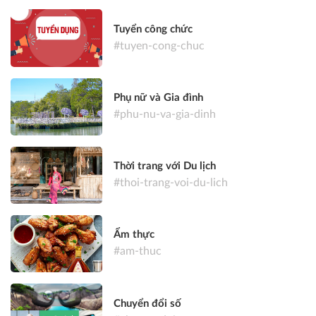
Tuyển công chức
#tuyen-cong-chuc
Phụ nữ và Gia đình
#phu-nu-va-gia-dinh
Thời trang với Du lịch
#thoi-trang-voi-du-lich
Ẩm thực
#am-thuc
Chuyển đổi số