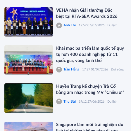
VEHA nhận Giải thưởng Đặc
biệt tại RTA-SEA Awards 2026
Anh Thi
17:52 07/07/2026
Du lịch
Khai mạc ba triển lãm quốc tế quy
tụ hơn 400 doanh nghiệp từ 11
quốc gia, vùng lãnh thổ
Trần Hằng
17:27 01/07/2026
Đời sống
Huyền Trang kể chuyện Trà Cổ
bằng âm nhạc trong MV “Chiều ơi”
Thu Bùi
19:12 27/06/2026
Du lịch
Singapore làm mới trải nghiệm du
lịch từ những không gian di sản