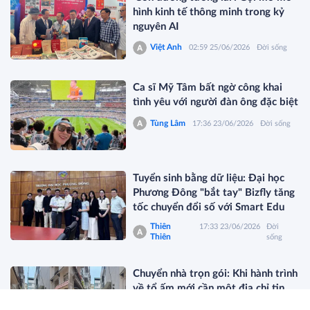
hình kinh tế thông minh trong kỷ
nguyên AI
Việt Anh
02:59 25/06/2026
Đời sống
Ca sĩ Mỹ Tâm bất ngờ công khai
tình yêu với người đàn ông đặc biệt
Tùng Lâm
17:36 23/06/2026
Đời sống
Tuyển sinh bằng dữ liệu: Đại học
Phương Đông "bắt tay" Bizfly tăng
tốc chuyển đổi số với Smart Edu
Thiên
17:33 23/06/2026
Đời
Thiên
sống
Chuyển nhà trọn gói: Khi hành trình
về tổ ấm mới cần một địa chỉ tin
cậy