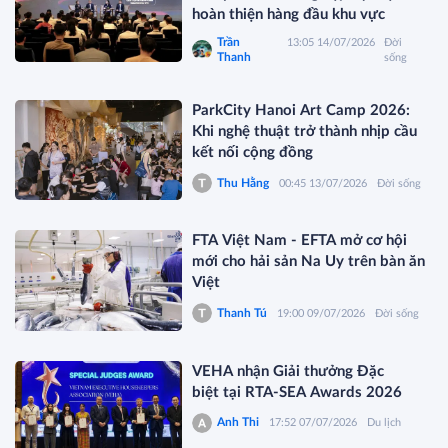
hoàn thiện hàng đầu khu vực
Trần
13:05 14/07/2026
Đời
Thanh
sống
ParkCity Hanoi Art Camp 2026:
Khi nghệ thuật trở thành nhịp cầu
kết nối cộng đồng
Thu Hằng
00:45 13/07/2026
Đời sống
FTA Việt Nam - EFTA mở cơ hội
mới cho hải sản Na Uy trên bàn ăn
Việt
Thanh Tú
19:00 09/07/2026
Đời sống
VEHA nhận Giải thưởng Đặc
biệt tại RTA-SEA Awards 2026
Anh Thi
17:52 07/07/2026
Du lịch