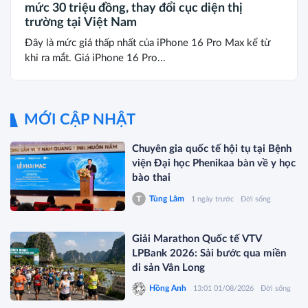
mức 30 triệu đồng, thay đổi cục diện thị
trường tại Việt Nam
Đây là mức giá thấp nhất của iPhone 16 Pro Max kể từ
khi ra mắt. Giá iPhone 16 Pro...
MỚI CẬP NHẬT
Chuyên gia quốc tế hội tụ tại Bệnh
viện Đại học Phenikaa bàn về y học
bào thai
Tùng Lâm
1 ngày trước
Đời sống
Giải Marathon Quốc tế VTV
LPBank 2026: Sải bước qua miền
di sản Vân Long
Hồng Anh
13:01 01/08/2026
Đời sống