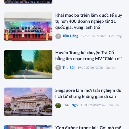
Khai mạc ba triển lãm quốc tế quy
tụ hơn 400 doanh nghiệp từ 11
quốc gia, vùng lãnh thổ
Trần Hằng
17:27 01/07/2026
Đời sống
Huyền Trang kể chuyện Trà Cổ
bằng âm nhạc trong MV “Chiều ơi”
Thu Bùi
19:12 27/06/2026
Du lịch
Singapore làm mới trải nghiệm du
lịch từ những không gian di sản
Châu Ngô
15:00 25/06/2026
Du lịch
'Con đường tương lai': Gợi mở mô