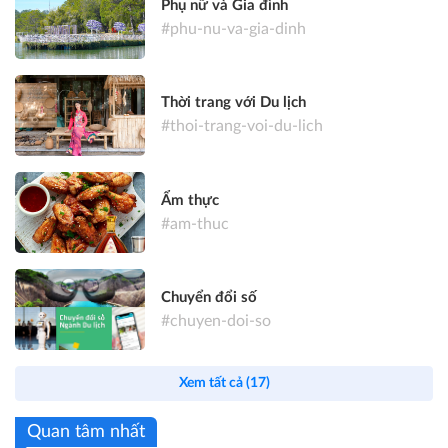
Phụ nữ và Gia đình
#phu-nu-va-gia-dinh
Thời trang với Du lịch
#thoi-trang-voi-du-lich
Ẩm thực
#am-thuc
Chuyển đổi số
#chuyen-doi-so
Xem tất cả (17)
Quan tâm nhất