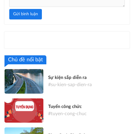
Gửi bình luận
Chủ đề nổi bật
Sự kiện sắp diễn ra
#su-kien-sap-dien-ra
Tuyển công chức
#tuyen-cong-chuc