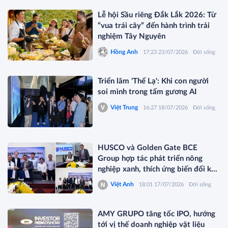
Lễ hội Sầu riêng Đắk Lắk 2026: Từ
“vua trái cây” đến hành trình trải
nghiệm Tây Nguyên
Hồng Anh
17:23 23/07/2026
Đời sống
Triển lãm 'Thể Lạ': Khi con người
soi mình trong tấm gương AI
Việt Trung
16:27 18/07/2026
Đời sống
HUSCO và Golden Gate BCE
Group hợp tác phát triển nông
nghiệp xanh, thích ứng biến đổi khí
hậu
Việt Anh
18:01 17/07/2026
Đời sống
AMY GRUPO tăng tốc IPO, hướng
tới vị thế doanh nghiệp vật liệu