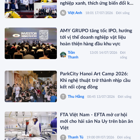
nghiệp xanh, thích ứng biến đổi khí
hậu
Việt Anh
18:01 17/07/2026
Đời sống
AMY GRUPO tăng tốc IPO, hướng
tới vị thế doanh nghiệp vật liệu
hoàn thiện hàng đầu khu vực
Trần
13:05 14/07/2026
Đời
Thanh
sống
ParkCity Hanoi Art Camp 2026:
Khi nghệ thuật trở thành nhịp cầu
kết nối cộng đồng
Thu Hằng
00:45 13/07/2026
Đời sống
FTA Việt Nam - EFTA mở cơ hội
mới cho hải sản Na Uy trên bàn ăn
Việt
Thanh Tú
19:00 09/07/2026
Đời sống