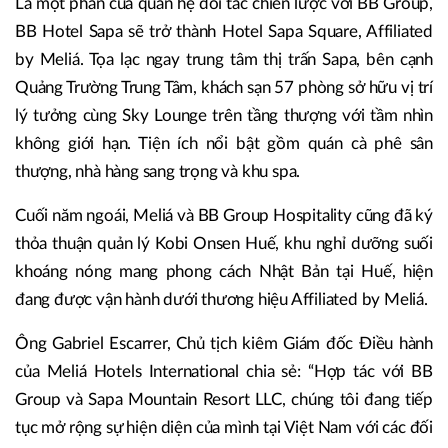
Là một phần của quan hệ đối tác chiến lược với BB Group,
BB Hotel Sapa sẽ trở thành Hotel Sapa Square, Affiliated
by Meliá. Tọa lạc ngay trung tâm thị trấn Sapa, bên cạnh
Quảng Trường Trung Tâm, khách sạn 57 phòng sở hữu vị trí
lý tưởng cùng Sky Lounge trên tầng thượng với tầm nhìn
không giới hạn. Tiện ích nổi bật gồm quán cà phê sân
thượng, nhà hàng sang trọng và khu spa.
Cuối năm ngoái, Meliá và BB Group Hospitality cũng đã ký
thỏa thuận quản lý Kobi Onsen Huế, khu nghỉ dưỡng suối
khoáng nóng mang phong cách Nhật Bản tại Huế, hiện
đang được vận hành dưới thương hiệu Affiliated by Meliá.
Ông Gabriel Escarrer, Chủ tịch kiêm Giám đốc Điều hành
của Meliá Hotels International chia sẻ: “Hợp tác với BB
Group và Sapa Mountain Resort LLC, chúng tôi đang tiếp
tục mở rộng sự hiện diện của mình tại Việt Nam với các đối