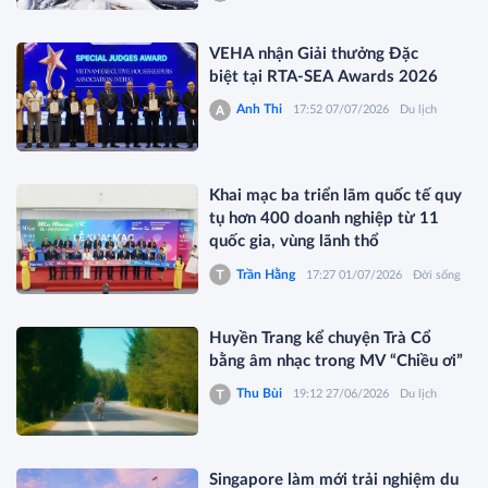
VEHA nhận Giải thưởng Đặc
biệt tại RTA-SEA Awards 2026
Anh Thi
17:52 07/07/2026
Du lịch
Khai mạc ba triển lãm quốc tế quy
tụ hơn 400 doanh nghiệp từ 11
quốc gia, vùng lãnh thổ
Trần Hằng
17:27 01/07/2026
Đời sống
Huyền Trang kể chuyện Trà Cổ
bằng âm nhạc trong MV “Chiều ơi”
Thu Bùi
19:12 27/06/2026
Du lịch
Singapore làm mới trải nghiệm du