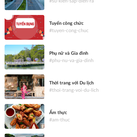
#su-kien-sap-dien-ra
Tuyển công chức
#tuyen-cong-chuc
Phụ nữ và Gia đình
#phu-nu-va-gia-dinh
Thời trang với Du lịch
#thoi-trang-voi-du-lich
Ẩm thực
#am-thuc