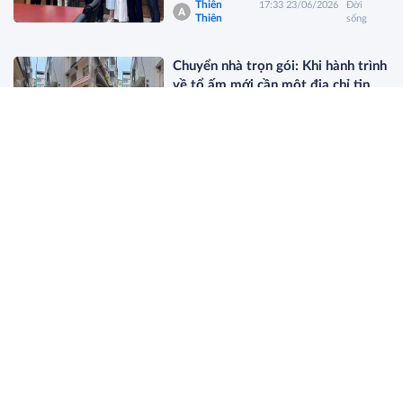
Thiên
17:33 23/06/2026
Đời
Thiên
sống
Chuyển nhà trọn gói: Khi hành trình
về tổ ấm mới cần một địa chỉ tin
cậy
lifestyle
16:38 23/06/2026
Đời sống
Du lịch Thái Nguyên ngày càng thu
hút khách quốc tế
Anh Hoa
15:52 22/06/2026
Du lịch
IBTE Hà Nội 2026: Khi đồ chơi trẻ
em mở ra không gian trải nghiệm
gia đình
Nguyễn
08:37
Đời
Hưng
19/06/2026
sống