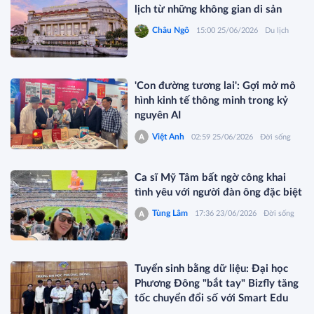
lịch từ những không gian di sản
Châu Ngô
15:00 25/06/2026
Du lịch
'Con đường tương lai': Gợi mở mô
hình kinh tế thông minh trong kỷ
nguyên AI
Việt Anh
02:59 25/06/2026
Đời sống
Ca sĩ Mỹ Tâm bất ngờ công khai
tình yêu với người đàn ông đặc biệt
Tùng Lâm
17:36 23/06/2026
Đời sống
Tuyển sinh bằng dữ liệu: Đại học
Phương Đông "bắt tay" Bizfly tăng
tốc chuyển đổi số với Smart Edu