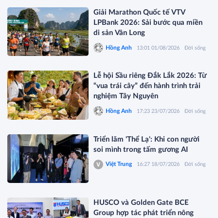
Giải Marathon Quốc tế VTV
LPBank 2026: Sải bước qua miền
di sản Vân Long
Hồng Anh
13:01 01/08/2026
Đời sống
Lễ hội Sầu riêng Đắk Lắk 2026: Từ
“vua trái cây” đến hành trình trải
nghiệm Tây Nguyên
Hồng Anh
17:23 23/07/2026
Đời sống
Triển lãm 'Thể Lạ': Khi con người
soi mình trong tấm gương AI
Việt Trung
16:27 18/07/2026
Đời sống
HUSCO và Golden Gate BCE
Group hợp tác phát triển nông