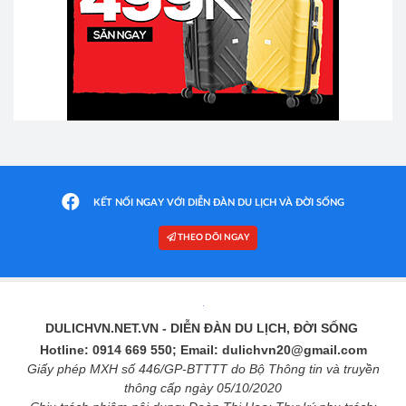
KẾT NỐI NGAY VỚI DIỄN ĐÀN DU LỊCH VÀ ĐỜI SỐNG
THEO DÕI NGAY
DULICHVN.NET.VN
- DIỄN ĐÀN DU LỊCH, ĐỜI SỐNG
Hotline: 0914 669 550; Email: dulichvn20@gmail.com
Giấy phép MXH số 446/GP-BTTTT do Bộ Thông tin và truyền
thông cấp ngày 05/10/2020