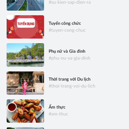
#su-kien-sap-dien-ra
Tuyển công chức
#tuyen-cong-chuc
Phụ nữ và Gia đình
#phu-nu-va-gia-dinh
Thời trang với Du lịch
#thoi-trang-voi-du-lich
Ẩm thực
#am-thuc