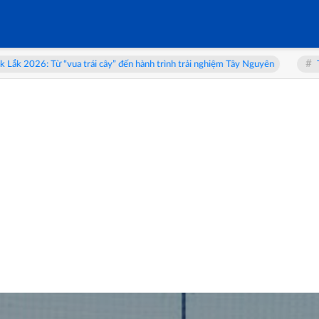
nh trình trải nghiệm Tây Nguyên
Triển lãm 'Thể Lạ': Khi con người soi