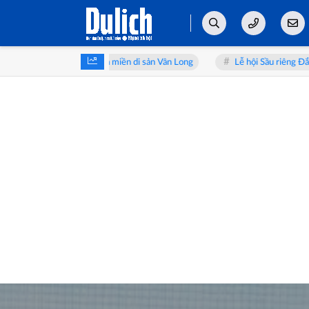
sản Vân Long
Lễ hội Sầu riêng Đắk Lắk 2026: Từ “vua trái cây” đến hà