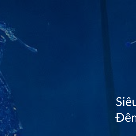
Siê
Đêm