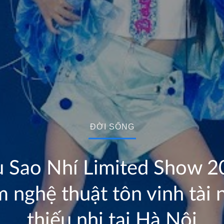
ĐỜI SỐNG
u Sao Nhí Limited Show 2
 nghệ thuật tôn vinh tài 
thiếu nhi tại Hà Nội