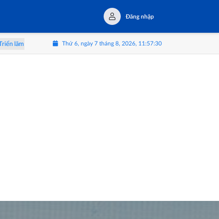
Đăng nhập
Thứ 6, ngày 7 tháng 8, 2026, 11:57:33
 mình trong tấm gương AI
HUSCO và Golden Gate BCE Group hợp tác phá