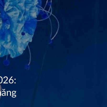
026:
năng