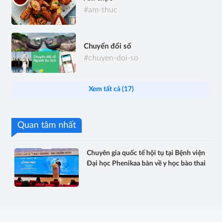
#am-thuc
Chuyển đổi số
#chuyen-doi-so
Xem tất cả (17)
Quan tâm nhất
Chuyên gia quốc tế hội tụ tại Bệnh viện
Đại học Phenikaa bàn về y học bào thai