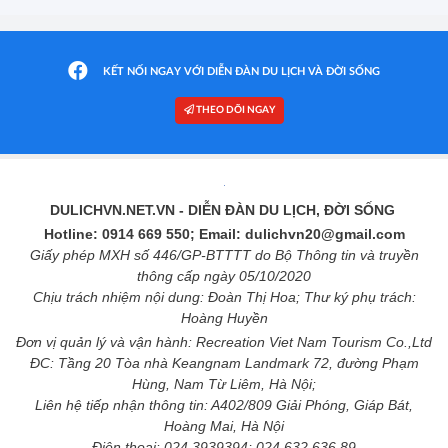
KẾT NỐI NGAY VỚI DIỄN ĐÀN DU LỊCH VÀ ĐỜI SỐNG
THEO DÕI NGAY
DULICHVN.NET.VN
- DIỄN ĐÀN DU LỊCH, ĐỜI SỐNG
Hotline: 0914 669 550; Email: dulichvn20@gmail.com
Giấy phép MXH số 446/GP-BTTTT do Bộ Thông tin và truyền
thông cấp ngày 05/10/2020
Chịu trách nhiệm nội dung: Đoàn Thị Hoa; Thư ký phụ trách:
Hoàng Huyền
Đơn vị quản lý và vận hành: Recreation Viet Nam Tourism Co.,Ltd
ĐC: Tầng 20 Tòa nhà Keangnam Landmark 72, đường Phạm
Hùng, Nam Từ Liêm, Hà Nội;
Liên hệ tiếp nhận thông tin: A402/809 Giải Phóng, Giáp Bát,
Hoàng Mai, Hà Nội
Điện thoại: 024 3939394; 024 632 636 89