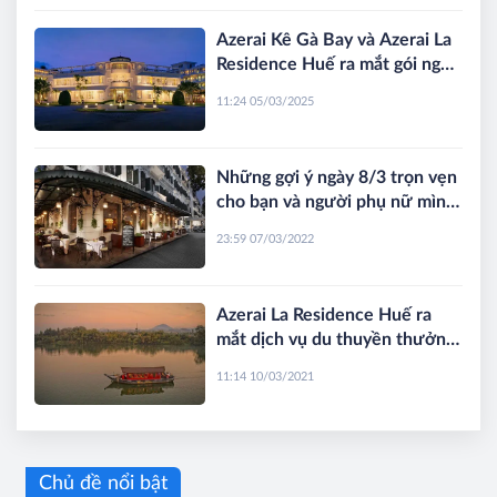
Azerai Kê Gà Bay và Azerai La
Residence Huế ra mắt gói nghỉ
dưỡng 8/3/2025
11:24 05/03/2025
Những gợi ý ngày 8/3 trọn vẹn
cho bạn và người phụ nữ mình
yêu thương
23:59 07/03/2022
Azerai La Residence Huế ra
mắt dịch vụ du thuyền thưởng
ngoạn sông Hương
11:14 10/03/2021
Chủ đề nổi bật