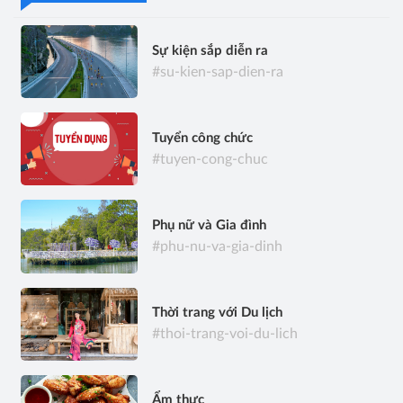
Sự kiện sắp diễn ra
#su-kien-sap-dien-ra
Tuyển công chức
#tuyen-cong-chuc
Phụ nữ và Gia đình
#phu-nu-va-gia-dinh
Thời trang với Du lịch
#thoi-trang-voi-du-lich
Ẩm thực