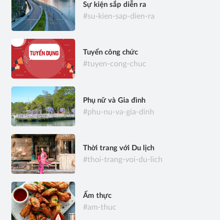
Sự kiện sắp diễn ra
#su-kien-sap-dien-ra
Tuyển công chức
#tuyen-cong-chuc
Phụ nữ và Gia đình
#phu-nu-va-gia-dinh
Thời trang với Du lịch
#thoi-trang-voi-du-lich
Ẩm thực
#am-thuc