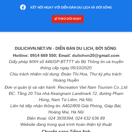
KẾT NỐI NGAY VỚI DIỄN ĐÀN DU LỊCH VÀ ĐỜI SỐNG
THEO DÕI NGAY
DULICHVN.NET.VN
- DIỄN ĐÀN DU LỊCH, ĐỜI SỐNG
Hotline: 0914 669 550; Email: dulichvn20@gmail.com
Giấy phép MXH số 446/GP-BTTTT do Bộ Thông tin và truyền
thông cấp ngày 05/10/2020
Chịu trách nhiệm nội dung: Đoàn Thị Hoa; Thư ký phụ trách:
Hoàng Huyền
Đơn vị quản lý và vận hành: Recreation Viet Nam Tourism Co.,Ltd
ĐC: Tầng 20 Tòa nhà Keangnam Landmark 72, đường Phạm
Hùng, Nam Từ Liêm, Hà Nội;
Liên hệ tiếp nhận thông tin: A402/809 Giải Phóng, Giáp Bát,
Hoàng Mai, Hà Nội
Điện thoại: 024 3939394; 024 632 636 89
Website đang trong quá trình hoàn thiện kỹ thuật
Chuyển sang Tiếng Anh