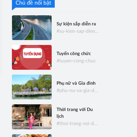
Chủ đề nổi bật
Sự kiện sắp diễn ra
#su-kien-sap-dien-ra
Tuyển công chức
#tuyen-cong-chuc
Phụ nữ và Gia đình
#phu-nu-va-gia-dinh
Thời trang với Du
lịch
#thoi-trang-voi-du-lich