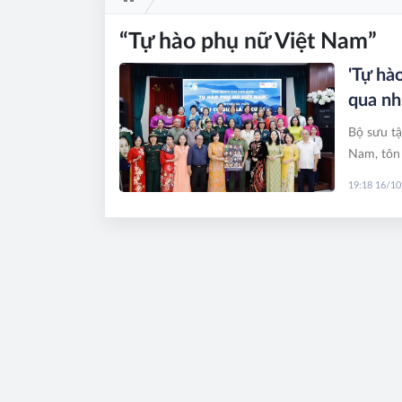
“Tự hào phụ nữ Việt Nam”
'Tự hà
qua nh
Bộ sưu tậ
Nam, tôn 
kỳ lịch sử
19:18 16/1