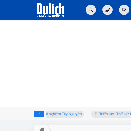
ái cây” đến hành trình trải nghiệm Tây Nguyên
Triển lãm 'Thể Lạ': Khi