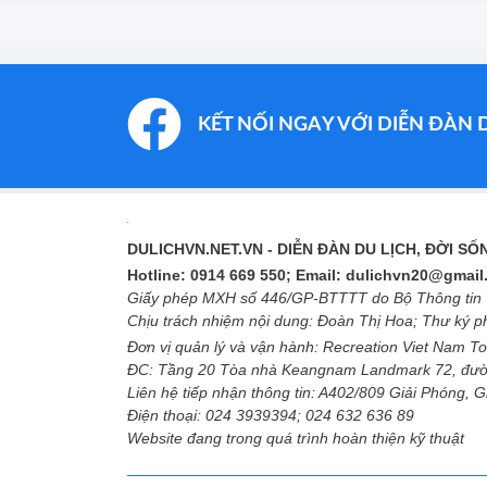
KẾT NỐI NGAY VỚI DIỄN ĐÀN 
DULICHVN.NET.VN
- DIỄN ĐÀN DU LỊCH, ĐỜI S
Hotline: 0914 669 550; Email: dulichvn20@gmai
Giấy phép MXH số 446/GP-BTTTT do Bộ Thông tin v
Chịu trách nhiệm nội dung: Đoàn Thị Hoa; Thư ký 
Đơn vị quản lý và vận hành: Recreation Viet Nam To
ĐC: Tầng 20 Tòa nhà Keangnam Landmark 72, đườ
Liên hệ tiếp nhận thông tin: A402/809 Giải Phóng, 
Điện thoại: 024 3939394; 024 632 636 89
Website đang trong quá trình hoàn thiện kỹ thuật