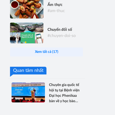
Ẩm thực
#am-thuc
Chuyển đổi số
#chuyen-doi-so
Xem tất cả (17)
Quan tâm nhất
Chuyên gia quốc tế
hội tụ tại Bệnh viện
Đại học Phenikaa
bàn về y học bào
thai