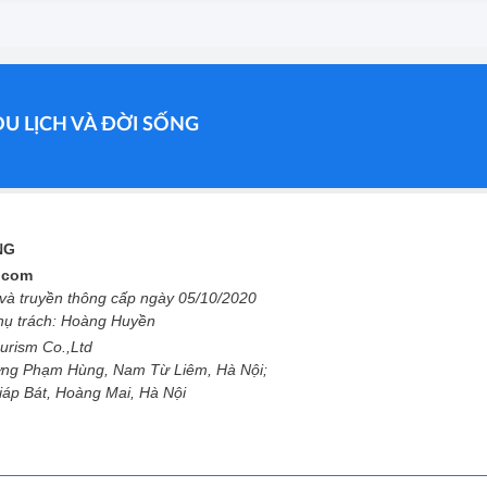
DU LỊCH VÀ ĐỜI SỐNG
ỐNG
l.com
à truyền thông cấp ngày 05/10/2020
phụ trách: Hoàng Huyền
urism Co.,Ltd
ng Phạm Hùng, Nam Từ Liêm, Hà Nội;
Giáp Bát, Hoàng Mai, Hà Nội