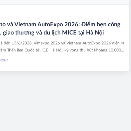
po và Vietnam AutoExpo 2026: Điểm hẹn công
, giao thương và du lịch MICE tại Hà Nội
11 đến 13/6/2026, Vimexpo 2026 và Vietnam AutoExpo 2026 diễn ra
 tâm Triển lãm Quốc tế I.C.E Hà Nội, kỳ vọng thu hút khoảng 10.000
h tham quan, doanh nghiệp, nhà mua hàng và đối tác trong lĩnh vực
6/2026
ệp hỗ trợ, chế biến chế tạo, ô tô, xe máy và phương tiện giao thông