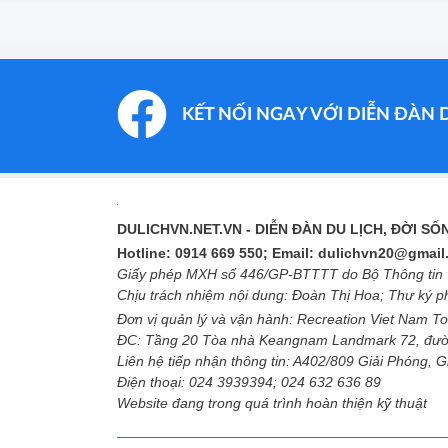
KẾT NỐI NGAY VỚI DIỄN ĐÀN 
DULICHVN.NET.VN
- DIỄN ĐÀN DU LỊCH, ĐỜI S
Hotline: 0914 669 550; Email: dulichvn20@gmai
Giấy phép MXH số 446/GP-BTTTT do Bộ Thông tin v
Chịu trách nhiệm nội dung: Đoàn Thị Hoa; Thư ký 
Đơn vị quản lý và vận hành: Recreation Viet Nam To
ĐC: Tầng 20 Tòa nhà Keangnam Landmark 72, đườ
Liên hệ tiếp nhận thông tin: A402/809 Giải Phóng, 
Điện thoại: 024 3939394; 024 632 636 89
Website đang trong quá trình hoàn thiện kỹ thuật