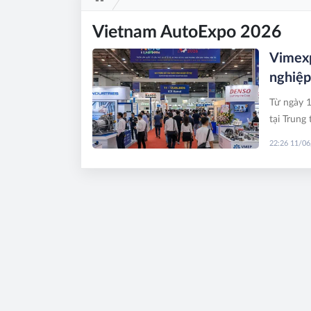
Vietnam AutoExpo 2026
Vimex
nghiệp
Từ ngày 
tại Trung
lượt khác
22:26 11/0
công nghi
vận tải.