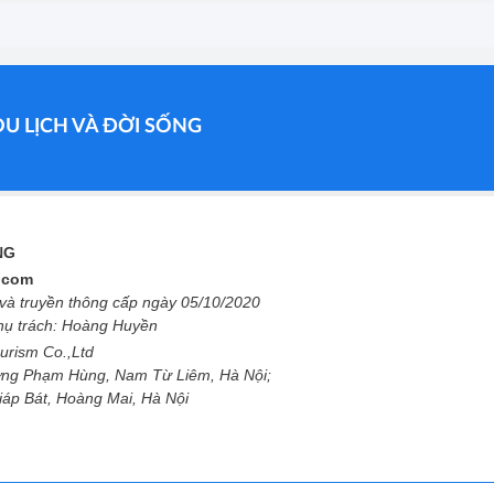
DU LỊCH VÀ ĐỜI SỐNG
ỐNG
l.com
à truyền thông cấp ngày 05/10/2020
phụ trách: Hoàng Huyền
urism Co.,Ltd
ng Phạm Hùng, Nam Từ Liêm, Hà Nội;
Giáp Bát, Hoàng Mai, Hà Nội