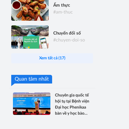
Ẩm thực
#am-thuc
Chuyển đổi số
#chuyen-doi-so
Xem tất cả (17)
Quan tâm nhất
Chuyên gia quốc tế
hội tụ tại Bệnh viện
Đại học Phenikaa
bàn về y học bào
thai