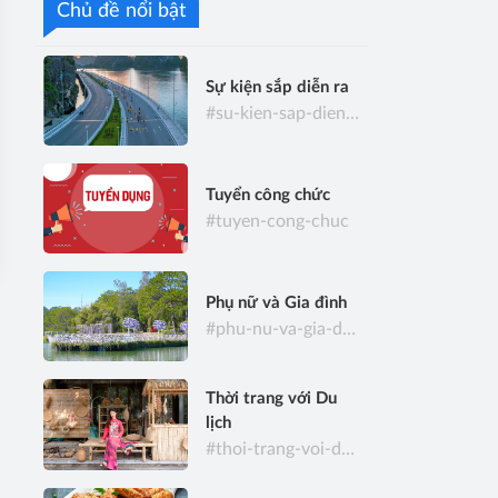
Chủ đề nổi bật
Sự kiện sắp diễn ra
#su-kien-sap-dien-ra
Tuyển công chức
#tuyen-cong-chuc
Phụ nữ và Gia đình
#phu-nu-va-gia-dinh
Thời trang với Du
lịch
#thoi-trang-voi-du-lich