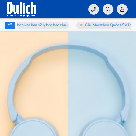
 học Phenikaa bàn về y học bào thai
Giải Marathon Quốc tế VTV LPBank