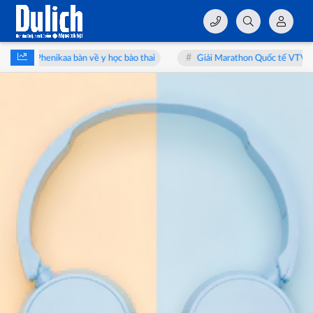
henikaa bàn về y học bào thai
Giải Marathon Quốc tế VTV LPBank 2026