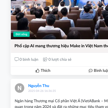
Đời sống
Phổ cập AI mang thương hiệu Make in Việt Nam the
0 bình luận
0 lượt chia sẻ
Thích
Bình lu
Nguyễn Thu
2025-04-26 16:36:35
Ngân hàng Thương mại Cổ phần Việt Á (VietABank – M
quan trong năm 2024 và đặt ra những mục tiêu tham vọ