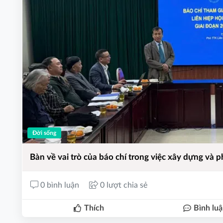
Đời sống
Bàn về vai trò của báo chí trong việc xây dựng và p
0 bình luận
0 lượt chia sẻ
Thích
Bình lu