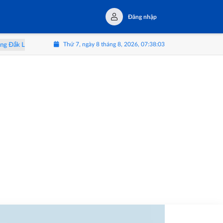
Đăng nhập
Thứ 7, ngày 8 tháng 8, 2026, 07:38:05
ừ “vua trái cây” đến hành trình trải nghiệm Tây Nguyên
Triển lãm 'Thể