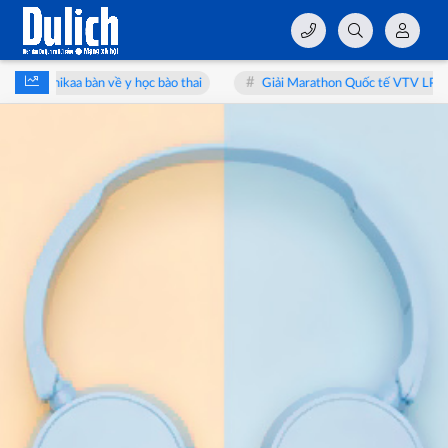
enikaa bàn về y học bào thai
Giải Marathon Quốc tế VTV LPBank 2026: