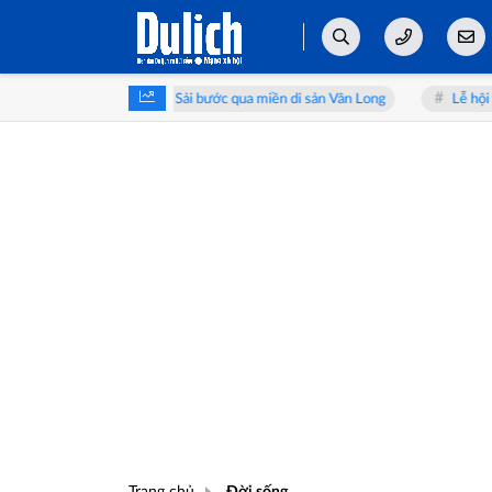
 2026: Sải bước qua miền di sản Vân Long
Lễ hội Sầu riêng Đắk Lắk 
Trang chủ
Đời sống