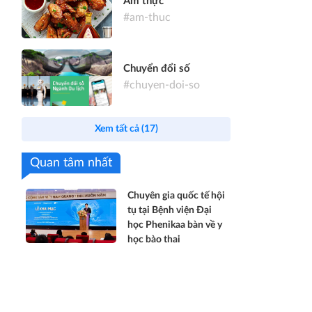
Ẩm thực
#am-thuc
Chuyển đổi số
#chuyen-doi-so
Xem tất cả (17)
Quan tâm nhất
Chuyên gia quốc tế hội
tụ tại Bệnh viện Đại
học Phenikaa bàn về y
học bào thai