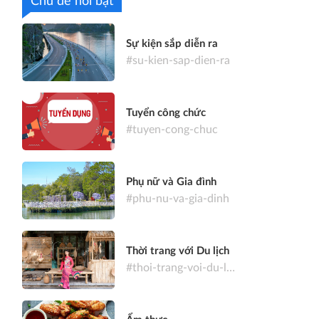
Chủ đề nổi bật
Sự kiện sắp diễn ra
#su-kien-sap-dien-ra
Tuyển công chức
#tuyen-cong-chuc
Phụ nữ và Gia đình
#phu-nu-va-gia-dinh
Thời trang với Du lịch
#thoi-trang-voi-du-lich