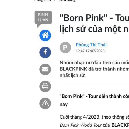
BÌNH
"Born Pink" - To
LUẬN
lịch sử của một 
Phùng Thị Thái
19:47 17/07/2023
Nhóm nhạc nữ đầu tiên cán mốc 
BLACKPINK đã trở thành nhóm n
nhất lịch sử.
"Born Pink" - Tour diễn thành c
nay
Cuối tháng 4/2023, theo thông số
của
BLACK
Born Pink World Tour