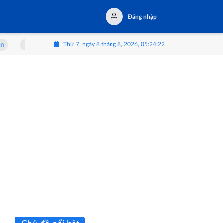
Đăng nhập
Thứ 7, ngày 8 tháng 8, 2026, 05:24:23
ãm 'Thể Lạ': Khi con người soi mình trong tấm gương AI
HUSCO và Gold