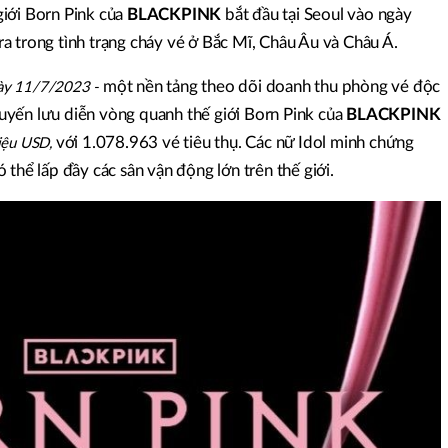
iới Born Pink của
BLACKPINK
bắt đầu tại Seoul vào ngày
a trong tình trạng cháy vé ở Bắc Mĩ, Châu Âu và Châu Á.
một nền tảng theo dõi doanh thu phòng vé độc
gày 11/7/2023 -
yến lưu diễn vòng quanh thế giới Born Pink của
BLACKPINK
với 1.078.963 vé tiêu thụ. Các nữ Idol minh chứng
iệu USD,
 thể lấp đầy các sân vận động lớn trên thế giới.