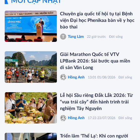
MỚI CẬP NHẬT
Chuyên gia quốc tế hội tụ tại Bệnh
viện Đại học Phenikaa bàn về y học
bào thai
Tùng Lâm
22 giờ trước
Đời sống
Giải Marathon Quốc tế VTV
LPBank 2026: Sải bước qua miền
di sản Vân Long
Hồng Anh
13:01 01/08/2026
Đời sống
Lễ hội Sầu riêng Đắk Lắk 2026: Từ
“vua trái cây” đến hành trình trải
nghiệm Tây Nguyên
Hồng Anh
17:23 23/07/2026
Đời sống
Triển lãm 'Thể Lạ': Khi con người