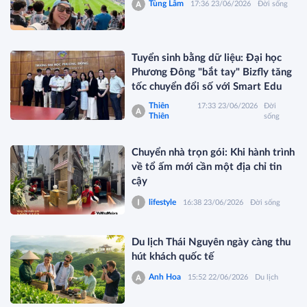
Tùng Lâm
17:36 23/06/2026
Đời sống
Tuyển sinh bằng dữ liệu: Đại học
Phương Đông "bắt tay" Bizfly tăng
tốc chuyển đổi số với Smart Edu
Thiên
17:33 23/06/2026
Đời
Thiên
sống
Chuyển nhà trọn gói: Khi hành trình
về tổ ấm mới cần một địa chỉ tin
cậy
lifestyle
16:38 23/06/2026
Đời sống
Du lịch Thái Nguyên ngày càng thu
hút khách quốc tế
Anh Hoa
15:52 22/06/2026
Du lịch