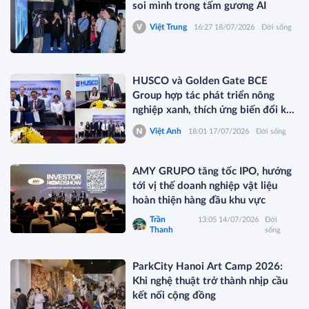
soi mình trong tấm gương AI
Việt Trung
16:27 18/07/2026
Đời sống
HUSCO và Golden Gate BCE
Group hợp tác phát triển nông
nghiệp xanh, thích ứng biến đổi khí
hậu
Việt Anh
18:01 17/07/2026
Đời sống
AMY GRUPO tăng tốc IPO, hướng
tới vị thế doanh nghiệp vật liệu
hoàn thiện hàng đầu khu vực
Trần
13:05 14/07/2026
Đời
Thanh
sống
ParkCity Hanoi Art Camp 2026:
Khi nghệ thuật trở thành nhịp cầu
kết nối cộng đồng