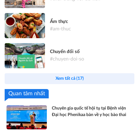
Ẩm thực
#am-thuc
Chuyển đổi số
#chuyen-doi-so
Xem tất cả (17)
Quan tâm nhất
Chuyên gia quốc tế hội tụ tại Bệnh viện
Đại học Phenikaa bàn về y học bào thai