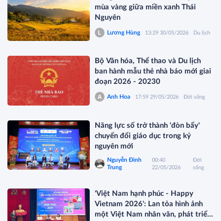
mùa vàng giữa miền xanh Thái
Nguyên
Lương Hùng
13:29 30/05/2026
Du lịch
Bộ Văn hóa, Thể thao và Du lịch
ban hành mẫu thẻ nhà báo mới giai
đoạn 2026 - 20230
Anh Hoa
17:59 29/05/2026
Đời sống
Năng lực số trở thành 'đòn bẩy'
chuyển đổi giáo dục trong kỷ
nguyên mới
Nguyễn Đình
00:40
Đời
Trung
22/05/2026
sống
'Việt Nam hạnh phúc - Happy
Vietnam 2026': Lan tỏa hình ảnh
một Việt Nam nhân văn, phát triển