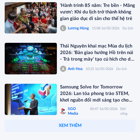
'Hành trình 85 năm: Tre bền - Măng
vươn': Khi du lịch trở thành không
gian giáo dục di sản cho thế hệ trẻ
Lương Hùng
15:08 16/05/2026
Du lịch
Thái Nguyên khai mạc Mùa du lịch
2026: 'Bản giao hưởng Hồ trên núi
- Trà trong mây' tạo cú hích cho du
lịch xanh vùng Việt Bắc
Anh Hoa
10:25 16/05/2026
Du lịch
Samsung Solve for Tomorrow
2026: Lan tỏa phong trào STEM,
khơi nguồn đổi mới sáng tạo cho
học sinh miền Trung
SGO
00:47 16/05/2026
Đời
Media
sống
XEM THÊM