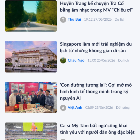
Huyền Trang kể chuyện Trà Cổ
bằng âm nhạc trong MV “Chiều ơi”
Thu Bùi
19:12 27/06/2026
Du lịch
Singapore làm mới trải nghiệm du
lịch từ những không gian di sản
Châu Ngô
15:00 25/06/2026
Du lịch
'Con đường tương lai': Gợi mở mô
hình kinh tế thông minh trong kỷ
nguyên AI
Việt Anh
02:59 25/06/2026
Đời sống
Ca sĩ Mỹ Tâm bất ngờ công khai
tình yêu với người đàn ông đặc biệt