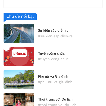
Chủ đề nổi bật
Sự kiện sắp diễn ra
#su-kien-sap-dien-ra
Tuyển công chức
#tuyen-cong-chuc
Phụ nữ và Gia đình
#phu-nu-va-gia-dinh
Thời trang với Du lịch
#thoi-trang-voi-du-lich