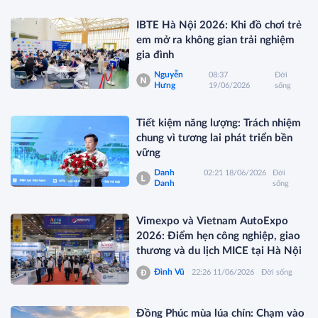
IBTE Hà Nội 2026: Khi đồ chơi trẻ
em mở ra không gian trải nghiệm
gia đình
Nguyễn
08:37
Đời
Hưng
19/06/2026
sống
Tiết kiệm năng lượng: Trách nhiệm
chung vì tương lai phát triển bền
vững
Danh
02:21 18/06/2026
Đời
Danh
sống
Vimexpo và Vietnam AutoExpo
2026: Điểm hẹn công nghiệp, giao
thương và du lịch MICE tại Hà Nội
Đình Vũ
22:26 11/06/2026
Đời sống
Đồng Phúc mùa lúa chín: Chạm vào