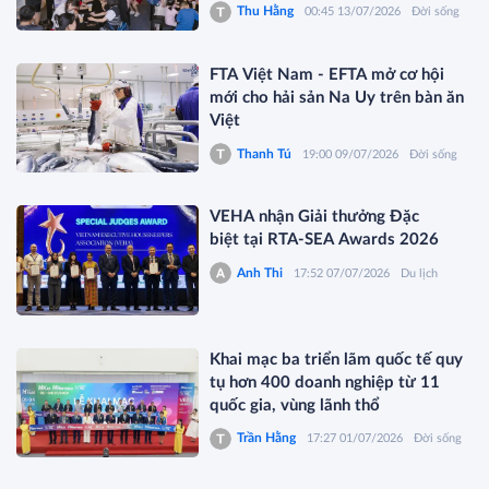
Thu Hằng
00:45 13/07/2026
Đời sống
FTA Việt Nam - EFTA mở cơ hội
mới cho hải sản Na Uy trên bàn ăn
Việt
Thanh Tú
19:00 09/07/2026
Đời sống
VEHA nhận Giải thưởng Đặc
biệt tại RTA-SEA Awards 2026
Anh Thi
17:52 07/07/2026
Du lịch
Khai mạc ba triển lãm quốc tế quy
tụ hơn 400 doanh nghiệp từ 11
quốc gia, vùng lãnh thổ
Trần Hằng
17:27 01/07/2026
Đời sống