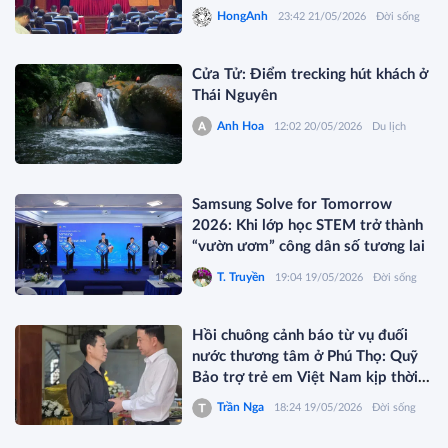
và giàu cảm xúc
HongAnh
23:42 21/05/2026
Đời sống
Cửa Tử: Điểm trecking hút khách ở
Thái Nguyên
Anh Hoa
12:02 20/05/2026
Du lịch
Samsung Solve for Tomorrow
2026: Khi lớp học STEM trở thành
“vườn ươm” công dân số tương lai
T. Truyền
19:04 19/05/2026
Đời sống
Hồi chuông cảnh báo từ vụ đuối
nước thương tâm ở Phú Thọ: Quỹ
Bảo trợ trẻ em Việt Nam kịp thời
thăm hỏi và tặng quà
Trần Nga
18:24 19/05/2026
Đời sống