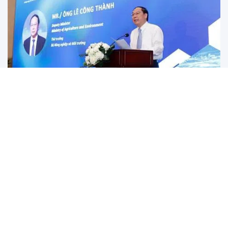
Việt Nam thúc đẩy đổi mới sáng tạo để chấm dứt ô
nhiễm nhựa
Ô nhiễm nhựa đang là vấn đề toàn cầu, đe dọa nghiêm
trọng đến hệ sinh thái và sức khỏe con người, và Việt Nam
không thể đứng ngoài cuộc chiến này.
Hơn 1.400 học sinh Trường Quốc tế Mỹ Việt Nam
(AISVN) cầu cứu được trở lại lớp sau khi Chủ tịch Hội