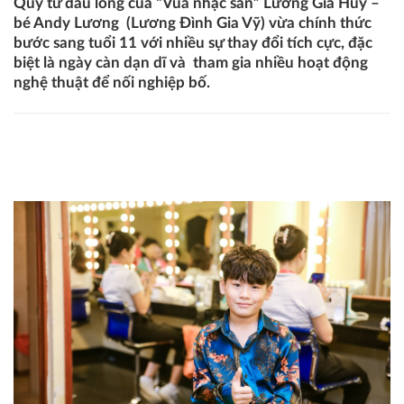
Quý tử đầu lòng của “Vua nhạc sàn” Lương Gia Huy –
bé Andy Lương (Lương Đình Gia Vỹ) vừa chính thức
bước sang tuổi 11 với nhiều sự thay đổi tích cực, đặc
biệt là ngày càn dạn dĩ và tham gia nhiều hoạt động
nghệ thuật để nối nghiệp bố.
Hé lộ về cậu cả 11 tuổi đa tài của “Vua nhạc sàn” Lương
Gia Huy