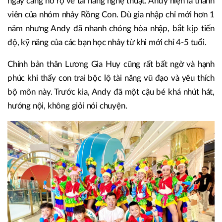
ngày càng nở rộ về tài năng nghệ thuật. Andy hiện là thành
viên của nhóm nhảy Rồng Con. Dù gia nhập chỉ mới hơn 1
năm nhưng Andy đã nhanh chóng hòa nhập, bắt kịp tiến
độ, kỹ năng của các bạn học nhảy từ khi mới chỉ 4-5 tuổi.
Chính bản thân Lương Gia Huy cũng rất bất ngờ và hạnh
phúc khi thấy con trai bộc lộ tài năng vũ đạo và yêu thích
bộ môn này. Trước kia, Andy đã một cậu bé khá nhút hát,
hướng nội, không giỏi nói chuyện.