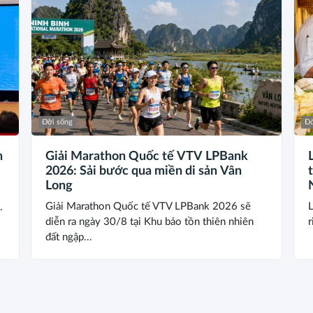
Đời sống
Đờ
n
Giải Marathon Quốc tế VTV LPBank
i
2026: Sải bước qua miền di sản Vân
Long
Giải Marathon Quốc tế VTV LPBank 2026 sẽ
L
.
diễn ra ngày 30/8 tại Khu bảo tồn thiên nhiên
r
đất ngập...