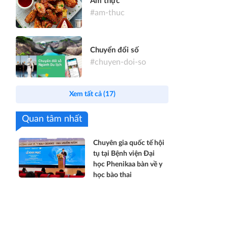
Ẩm thực
#am-thuc
Chuyển đổi số
#chuyen-doi-so
Xem tất cả (17)
Quan tâm nhất
Chuyên gia quốc tế hội
tụ tại Bệnh viện Đại
học Phenikaa bàn về y
học bào thai