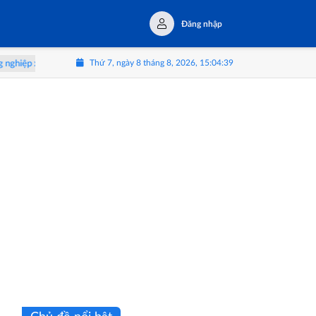
Đăng nhập
Thứ 7, ngày 8 tháng 8, 2026, 15:04:40
hích ứng biến đổi khí hậu
AMY GRUPO tăng tốc IPO, hướng tới vị thế 