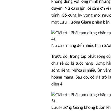
không đúng với lòng mình nhưng c
duyên. Nữ ca sĩ gửi lời cảm ơn v
trình. Cô cũng hy vọng mọi người
một Lưu Hương Giang phiên bản 
Nữ ca sĩ mang đến nhiều hình tượ
Trước đó, trong tập phát sóng c
chia sẻ cô bị tuột năng lượng h
sống riêng. Nữ ca sĩ nhiều lần vắ
hoang mang. Sau đó, cô đã trở lạ
diễn 4.
Lưu Hương Giang không buồn khi 