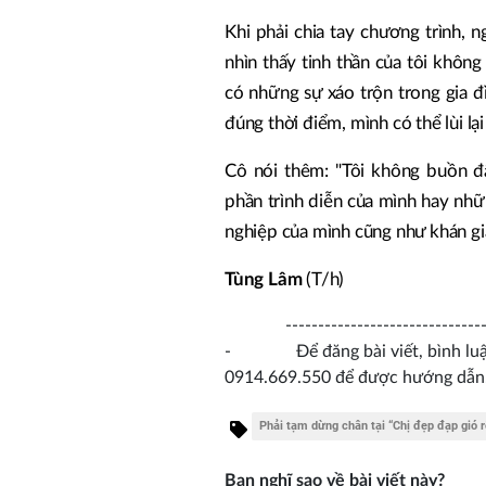
Khi phải chia tay chương trình,
nhìn thấy tinh thần của tôi khôn
có những sự xáo trộn trong gia đì
đúng thời điểm, mình có thể lùi lạ
Cô nói thêm: "Tôi không buồn đâ
phần trình diễn của mình hay nh
nghiệp của mình cũng như khán giả.
Tùng Lâm
(T/h)
------------------------------------
- Để đăng bài viết, bình luận v
0914.669.550 để được hướng dẫn
Phải tạm dừng chân tại “Chị đẹp đạp gió r
Bạn nghĩ sao về bài viết này?