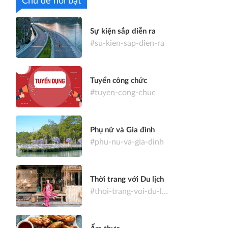
Chủ đề nổi bật
Sự kiện sắp diễn ra
#su-kien-sap-dien-ra
Tuyển công chức
#tuyen-cong-chuc
Phụ nữ và Gia đình
#phu-nu-va-gia-dinh
Thời trang với Du lịch
#thoi-trang-voi-du-lich