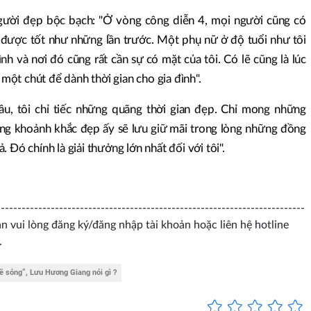
 người đẹp bộc bạch: "Ở vòng công diễn 4, mọi người cũng có
g được tốt như những lần trước. Một phụ nữ ở độ tuổi như tôi
nh và nơi đó cũng rất cần sự có mặt của tôi. Có lẽ cũng là lúc
i một chút để dành thời gian cho gia đình".
u, tôi chỉ tiếc những quãng thời gian đẹp. Chỉ mong những
ững khoảnh khắc đẹp ấy sẽ lưu giữ mãi trong lòng những đồng
 Đó chính là giải thưởng lớn nhất đối với tôi".
--------------------------------------------------------------------
ui lòng đăng ký/đăng nhập tài khoản hoặc liên hệ hotline
.
ẽ sóng”, Lưu Hương Giang nói gì ?