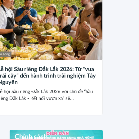
i sống
Lễ hội Sầu riêng Đắk Lắk 2026: Từ “vua
trái cây” đến hành trình trải nghiệm Tây
Nguyên
ễ hội Sầu riêng Đắk Lắk 2026 với chủ đề “Sầu
iêng Đắk Lắk - Kết nối vươn xa” sẽ...
Chính sách