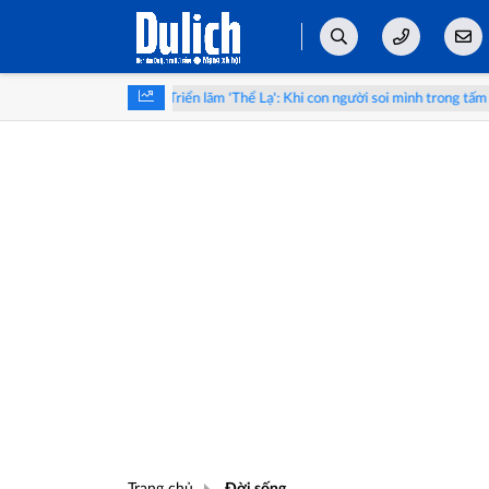
yên
Triển lãm 'Thể Lạ': Khi con người soi mình trong tấm gương AI
Trang chủ
Đời sống