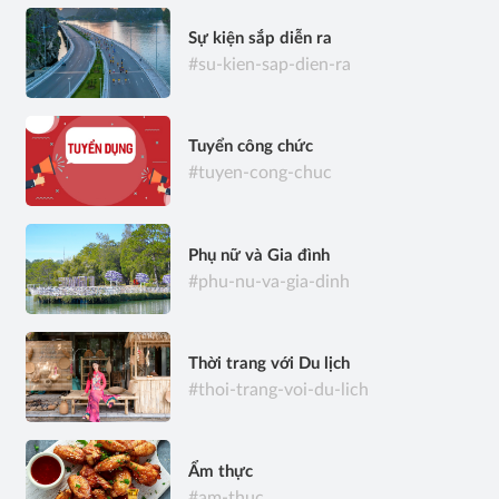
Sự kiện sắp diễn ra
#su-kien-sap-dien-ra
Tuyển công chức
#tuyen-cong-chuc
Phụ nữ và Gia đình
#phu-nu-va-gia-dinh
Thời trang với Du lịch
#thoi-trang-voi-du-lich
Ẩm thực
#am-thuc