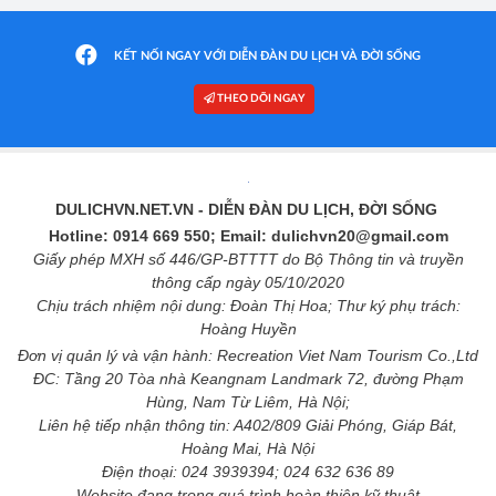
KẾT NỐI NGAY VỚI DIỄN ĐÀN DU LỊCH VÀ ĐỜI SỐNG
THEO DÕI NGAY
DULICHVN.NET.VN
- DIỄN ĐÀN DU LỊCH, ĐỜI SỐNG
Hotline: 0914 669 550; Email: dulichvn20@gmail.com
Giấy phép MXH số 446/GP-BTTTT do Bộ Thông tin và truyền
thông cấp ngày 05/10/2020
Chịu trách nhiệm nội dung: Đoàn Thị Hoa; Thư ký phụ trách:
Hoàng Huyền
Đơn vị quản lý và vận hành: Recreation Viet Nam Tourism Co.,Ltd
ĐC: Tầng 20 Tòa nhà Keangnam Landmark 72, đường Phạm
Hùng, Nam Từ Liêm, Hà Nội;
Liên hệ tiếp nhận thông tin: A402/809 Giải Phóng, Giáp Bát,
Hoàng Mai, Hà Nội
Điện thoại: 024 3939394; 024 632 636 89
Website đang trong quá trình hoàn thiện kỹ thuật