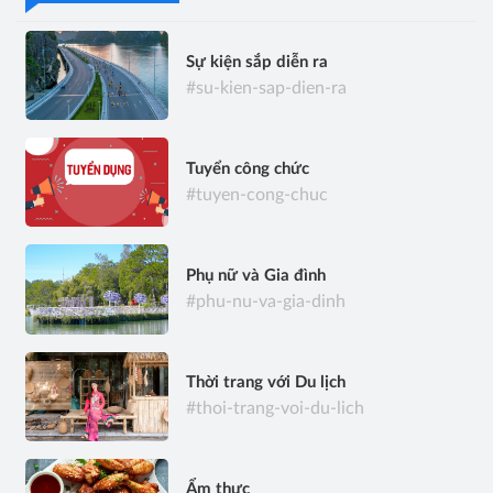
Sự kiện sắp diễn ra
#su-kien-sap-dien-ra
Tuyển công chức
#tuyen-cong-chuc
Phụ nữ và Gia đình
#phu-nu-va-gia-dinh
Thời trang với Du lịch
#thoi-trang-voi-du-lich
Ẩm thực