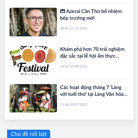
Azerai Cần Thơ bổ nhiệm
bếp trưởng mới
08:44 21/11/2022
Khám phá hơn 70 trải nghiệm
đặc sắc tại lễ hội ẩm thực
Singapore Food Fest 2022 (SFF
16:36 22/08/2022
2022)
Các hoạt động tháng 7 'Làng
với tuổi thơ' tại Làng Văn hóa -
Du lịch các dân tộc Việt Nam
15:36 03/07/2022
Chủ đề nổi bật