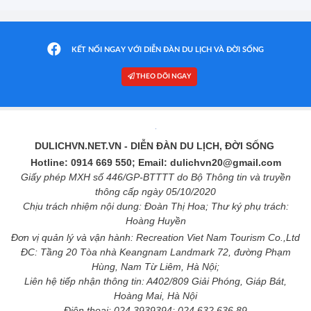
KẾT NỐI NGAY VỚI DIỄN ĐÀN DU LỊCH VÀ ĐỜI SỐNG
THEO DÕI NGAY
DULICHVN.NET.VN
- DIỄN ĐÀN DU LỊCH, ĐỜI SỐNG
Hotline: 0914 669 550; Email: dulichvn20@gmail.com
Giấy phép MXH số 446/GP-BTTTT do Bộ Thông tin và truyền
thông cấp ngày 05/10/2020
Chịu trách nhiệm nội dung: Đoàn Thị Hoa; Thư ký phụ trách:
Hoàng Huyền
Đơn vị quản lý và vận hành: Recreation Viet Nam Tourism Co.,Ltd
ĐC: Tầng 20 Tòa nhà Keangnam Landmark 72, đường Phạm
Hùng, Nam Từ Liêm, Hà Nội;
Liên hệ tiếp nhận thông tin: A402/809 Giải Phóng, Giáp Bát,
Hoàng Mai, Hà Nội
Điện thoại: 024 3939394; 024 632 636 89