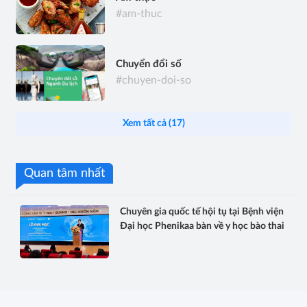
#am-thuc
Chuyển đổi số
#chuyen-doi-so
Xem tất cả (17)
Quan tâm nhất
Chuyên gia quốc tế hội tụ tại Bệnh viện
Đại học Phenikaa bàn về y học bào thai