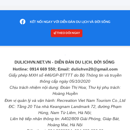
KẾT NỐI NGAY VỚI DIỄN ĐÀN DU LỊCH VÀ ĐỜI SỐNG
THEO DÕI NGAY
DULICHVN.NET.VN
- DIỄN ĐÀN DU LỊCH, ĐỜI SỐNG
Hotline: 0914 669 550; Email: dulichvn20@gmail.com
Giấy phép MXH số 446/GP-BTTTT do Bộ Thông tin và truyền
thông cấp ngày 05/10/2020
Chịu trách nhiệm nội dung: Đoàn Thị Hoa; Thư ký phụ trách:
Hoàng Huyền
Đơn vị quản lý và vận hành: Recreation Viet Nam Tourism Co.,Ltd
ĐC: Tầng 20 Tòa nhà Keangnam Landmark 72, đường Phạm
Hùng, Nam Từ Liêm, Hà Nội;
Liên hệ tiếp nhận thông tin: A402/809 Giải Phóng, Giáp Bát,
Hoàng Mai, Hà Nội