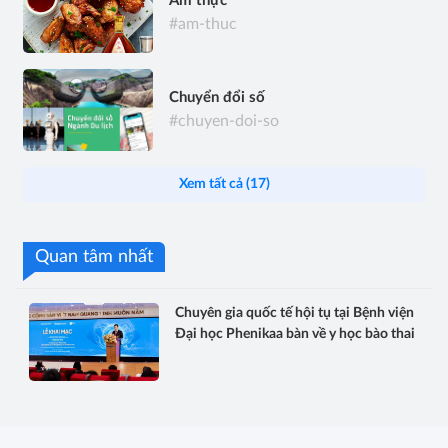
Ẩm thực
#am-thuc
Chuyển đổi số
#chuyen-doi-so
Xem tất cả (17)
Quan tâm nhất
Chuyên gia quốc tế hội tụ tại Bệnh viện
Đại học Phenikaa bàn về y học bào thai