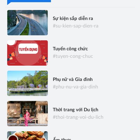
Sự kiện sắp diễn ra
#su-kien-sap-dien-ra
Tuyển công chức
#tuyen-cong-chuc
Phụ nữ và Gia đình
#phu-nu-va-gia-dinh
Thời trang với Du lịch
#thoi-trang-voi-du-lich