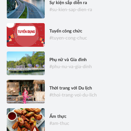
Sự kiện sắp diễn ra
#su-kien-sap-dien-ra
Tuyển công chức
#tuyen-cong-chuc
Phụ nữ và Gia đình
#phu-nu-va-gia-dinh
Thời trang với Du lịch
#thoi-trang-voi-du-lich
Ẩm thực
#am-thuc