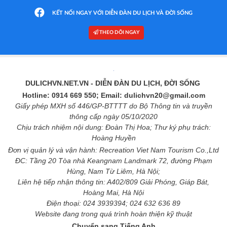
KẾT NỐI NGAY VỚI DIỄN ĐÀN DU LỊCH VÀ ĐỜI SỐNG
THEO DÕI NGAY
DULICHVN.NET.VN
- DIỄN ĐÀN DU LỊCH, ĐỜI SỐNG
Hotline: 0914 669 550; Email: dulichvn20@gmail.com
Giấy phép MXH số 446/GP-BTTTT do Bộ Thông tin và truyền
thông cấp ngày 05/10/2020
Chịu trách nhiệm nội dung: Đoàn Thị Hoa; Thư ký phụ trách:
Hoàng Huyền
Đơn vị quản lý và vận hành: Recreation Viet Nam Tourism Co.,Ltd
ĐC: Tầng 20 Tòa nhà Keangnam Landmark 72, đường Phạm
Hùng, Nam Từ Liêm, Hà Nội;
Liên hệ tiếp nhận thông tin: A402/809 Giải Phóng, Giáp Bát,
Hoàng Mai, Hà Nội
Điện thoại: 024 3939394; 024 632 636 89
Website đang trong quá trình hoàn thiện kỹ thuật
Chuyển sang Tiếng Anh