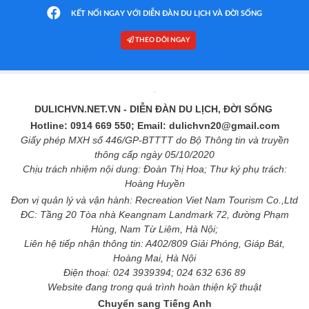
KẾT NỐI NGAY VỚI DIỄN ĐÀN DU LỊCH VÀ ĐỜI SỐNG
THEO DÕI NGAY
DULICHVN.NET.VN
- DIỄN ĐÀN DU LỊCH, ĐỜI SỐNG
Hotline: 0914 669 550; Email: dulichvn20@gmail.com
Giấy phép MXH số 446/GP-BTTTT do Bộ Thông tin và truyền
thông cấp ngày 05/10/2020
Chịu trách nhiệm nội dung: Đoàn Thị Hoa; Thư ký phụ trách:
Hoàng Huyền
Đơn vị quản lý và vận hành: Recreation Viet Nam Tourism Co.,Ltd
ĐC: Tầng 20 Tòa nhà Keangnam Landmark 72, đường Phạm
Hùng, Nam Từ Liêm, Hà Nội;
Liên hệ tiếp nhận thông tin: A402/809 Giải Phóng, Giáp Bát,
Hoàng Mai, Hà Nội
Điện thoại: 024 3939394; 024 632 636 89
Website đang trong quá trình hoàn thiện kỹ thuật
Chuyển sang Tiếng Anh