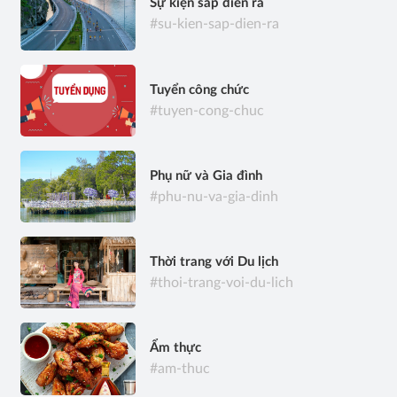
Sự kiện sắp diễn ra
#su-kien-sap-dien-ra
Tuyển công chức
#tuyen-cong-chuc
Phụ nữ và Gia đình
#phu-nu-va-gia-dinh
Thời trang với Du lịch
#thoi-trang-voi-du-lich
Ẩm thực
#am-thuc