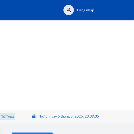
Đăng nhập
Thứ 5, ngày 6 tháng 8, 2026, 23:09:35
vua trái cây” đến hành trình trải nghiệm Tây Nguyên
Triển lãm 'Thể Lạ