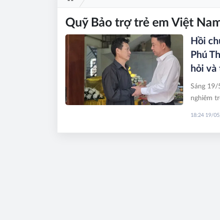
Quỹ Bảo trợ trẻ em Việt Na
Hồi ch
Phú Th
hỏi và
Sáng 19/5
nghiêm tr
Thọ, ông 
18:24 19/0
tới địa p