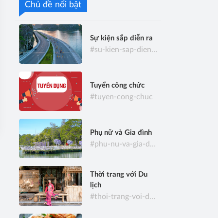
Chủ đề nổi bật
Sự kiện sắp diễn ra
#su-kien-sap-dien-ra
Tuyển công chức
#tuyen-cong-chuc
Phụ nữ và Gia đình
#phu-nu-va-gia-dinh
Thời trang với Du
lịch
#thoi-trang-voi-du-lich