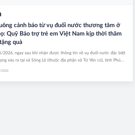
m
uông cảnh báo từ vụ đuối nước thương tâm ở
ọ: Quỹ Bảo trợ trẻ em Việt Nam kịp thời thăm
 tặng quà
/2026, ngay sau khi nhận được thông tin về vụ đuối nước đặc biệt
ọng xảy ra tại xã Sông Lô (thuộc địa phận xã Tứ Yên cũ), tỉnh Phú
Đinh Tiến Hải - Giám đốc Quỹ Bảo trợ trẻ em Việt Nam đã trực tiếp
5/2026
hương thăm hỏi, động viên và chia buồn cùng gia đình các nạn nhân.