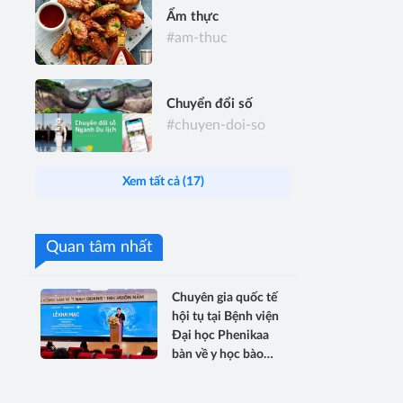
Ẩm thực
#am-thuc
Chuyển đổi số
#chuyen-doi-so
Xem tất cả (17)
Quan tâm nhất
Chuyên gia quốc tế
hội tụ tại Bệnh viện
Đại học Phenikaa
bàn về y học bào
thai