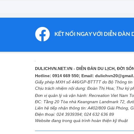
KẾT NỐI NGAY VỚI DIỄN ĐÀN 
DULICHVN.NET.VN
- DIỄN ĐÀN DU LỊCH, ĐỜI S
Hotline: 0914 669 550; Email: dulichvn20@gmai
Giấy phép MXH số 446/GP-BTTTT do Bộ Thông tin v
Chịu trách nhiệm nội dung: Đoàn Thị Hoa; Thư ký 
Đơn vị quản lý và vận hành: Recreation Viet Nam To
ĐC: Tầng 20 Tòa nhà Keangnam Landmark 72, đườ
Liên hệ tiếp nhận thông tin: A402/809 Giải Phóng, 
Điện thoại: 024 3939394; 024 632 636 89
Website đang trong quá trình hoàn thiện kỹ thuật