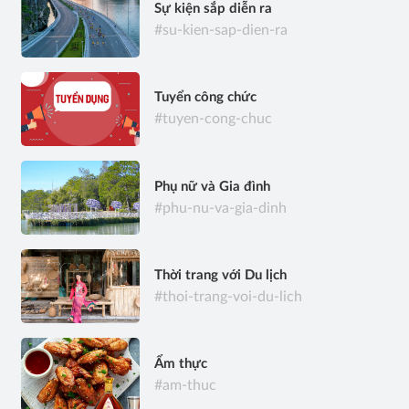
Sự kiện sắp diễn ra
#su-kien-sap-dien-ra
Tuyển công chức
#tuyen-cong-chuc
Phụ nữ và Gia đình
#phu-nu-va-gia-dinh
Thời trang với Du lịch
#thoi-trang-voi-du-lich
Ẩm thực
#am-thuc