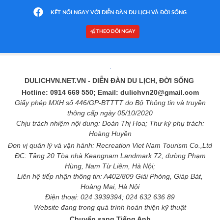
KẾT NỐI NGAY VỚI DIỄN ĐÀN DU LỊCH VÀ ĐỜI SỐNG
THEO DÕI NGAY
DULICHVN.NET.VN
- DIỄN ĐÀN DU LỊCH, ĐỜI SỐNG
Hotline: 0914 669 550; Email: dulichvn20@gmail.com
Giấy phép MXH số 446/GP-BTTTT do Bộ Thông tin và truyền
thông cấp ngày 05/10/2020
Chịu trách nhiệm nội dung: Đoàn Thị Hoa; Thư ký phụ trách:
Hoàng Huyền
Đơn vị quản lý và vận hành: Recreation Viet Nam Tourism Co.,Ltd
ĐC: Tầng 20 Tòa nhà Keangnam Landmark 72, đường Phạm
Hùng, Nam Từ Liêm, Hà Nội;
Liên hệ tiếp nhận thông tin: A402/809 Giải Phóng, Giáp Bát,
Hoàng Mai, Hà Nội
Điện thoại: 024 3939394; 024 632 636 89
Website đang trong quá trình hoàn thiện kỹ thuật
Chuyển sang Tiếng Anh