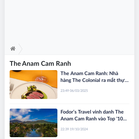
The Anam Cam Ranh
The Anam Cam Ranh: Nhà
hàng The Colonial ra mắt thực
đơn mới nhằm tôn vinh nguồn
23:49 06/03/2025
nguyên liệu độc đáo của Việt
Nam
Fodor’s Travel vinh danh The
Anam Cam Ranh vào Top '100
Khách sạn Tuyệt vời nhất Thế
22:39 19/10/2024
giới'