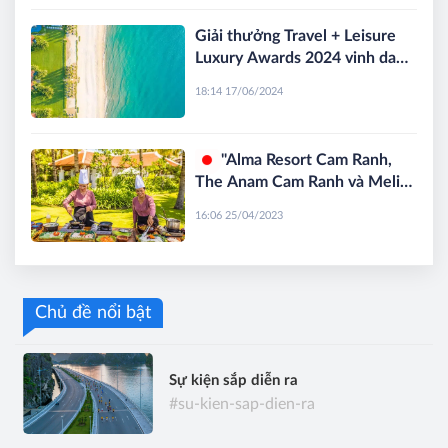
Giải thưởng Travel + Leisure
Luxury Awards 2024 vinh danh
The Anam Cam Ranh
18:14 17/06/2024
"Alma Resort Cam Ranh,
The Anam Cam Ranh và Meliá
Hồ Tràm" có gì hấp dẫn dịp lễ
16:06 25/04/2023
Giỗ tổ Hùng Vương 2023?
Chủ đề nổi bật
Sự kiện sắp diễn ra
#su-kien-sap-dien-ra