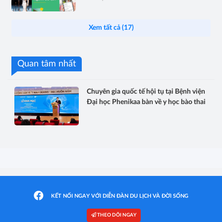
Xem tất cả (17)
Quan tâm nhất
Chuyên gia quốc tế hội tụ tại Bệnh viện
Đại học Phenikaa bàn về y học bào thai
KẾT NỐI NGAY VỚI DIỄN ĐÀN DU LỊCH VÀ ĐỜI SỐNG
THEO DÕI NGAY