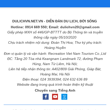
DULICHVN.NET.VN
- DIỄN ĐÀN DU LỊCH, ĐỜI SỐNG
Hotline: 0914 669 550; Email: dulichvn20@gmail.com
Giấy phép MXH số 446/GP-BTTTT do Bộ Thông tin và truyền
thông cấp ngày 05/10/2020
Chịu trách nhiệm nội dung: Đoàn Thị Hoa; Thư ký phụ trách:
Hoàng Huyền
Đơn vị quản lý và vận hành: Recreation Viet Nam Tourism Co.,Ltd
ĐC: Tầng 20 Tòa nhà Keangnam Landmark 72, đường Phạm
Hùng, Nam Từ Liêm, Hà Nội;
Liên hệ tiếp nhận thông tin: A402/809 Giải Phóng, Giáp Bát,
Hoàng Mai, Hà Nội
Điện thoại: 024 3939394; 024 632 636 89
Website đang trong quá trình hoàn thiện kỹ thuật
Chuyển sang Tiếng Anh