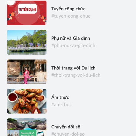
Tuyển công chức
#tuyen-cong-chuc
Phụ nữ và Gia đình
#phu-nu-va-gia-dinh
Thời trang với Du lịch
#thoi-trang-voi-du-lich
Ẩm thực
#am-thuc
Chuyển đổi số
#chuyen-doi-so