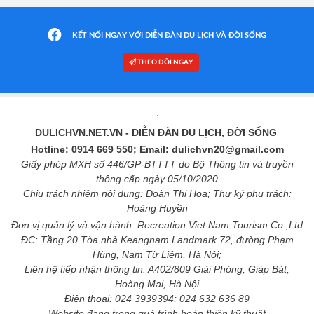
KẾT NỐI NGAY VỚI DIỄN ĐÀN DU LỊCH VÀ ĐỜI SỐNG
THEO DÕI NGAY
DULICHVN.NET.VN
- DIỄN ĐÀN DU LỊCH, ĐỜI SỐNG
Hotline: 0914 669 550; Email: dulichvn20@gmail.com
Giấy phép MXH số 446/GP-BTTTT do Bộ Thông tin và truyền
thông cấp ngày 05/10/2020
Chịu trách nhiệm nội dung: Đoàn Thị Hoa; Thư ký phụ trách:
Hoàng Huyền
Đơn vị quản lý và vận hành: Recreation Viet Nam Tourism Co.,Ltd
ĐC: Tầng 20 Tòa nhà Keangnam Landmark 72, đường Phạm
Hùng, Nam Từ Liêm, Hà Nội;
Liên hệ tiếp nhận thông tin: A402/809 Giải Phóng, Giáp Bát,
Hoàng Mai, Hà Nội
Điện thoại: 024 3939394; 024 632 636 89
Website đang trong quá trình hoàn thiện kỹ thuật