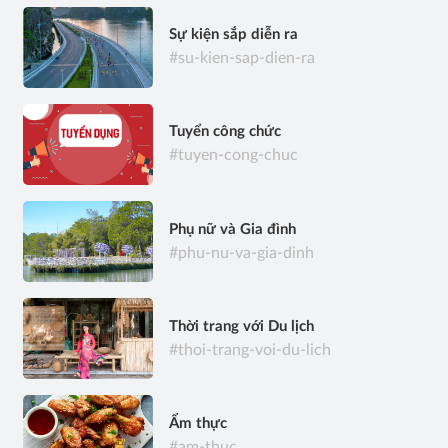
Sự kiện sắp diễn ra
#su-kien-sap-dien-ra
Tuyển công chức
#tuyen-cong-chuc
Phụ nữ và Gia đình
#phu-nu-va-gia-dinh
Thời trang với Du lịch
#thoi-trang-voi-du-lich
Ẩm thực
#am-thuc