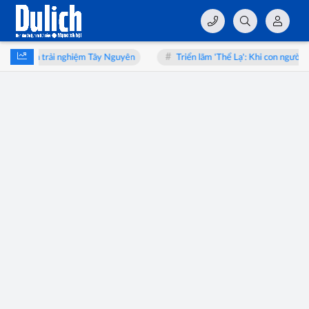
nh trình trải nghiệm Tây Nguyên
Triển lãm 'Thể Lạ': Khi con người soi