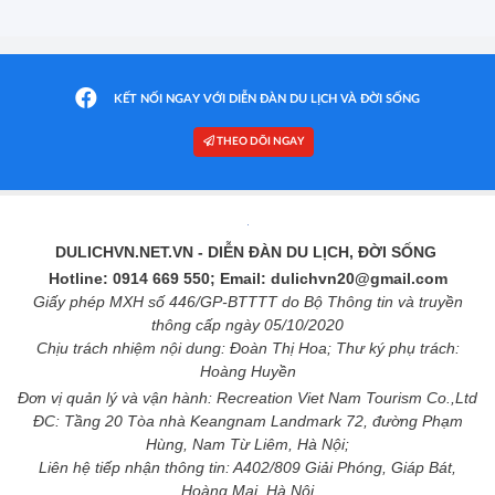
KẾT NỐI NGAY VỚI DIỄN ĐÀN DU LỊCH VÀ ĐỜI SỐNG
THEO DÕI NGAY
DULICHVN.NET.VN
- DIỄN ĐÀN DU LỊCH, ĐỜI SỐNG
Hotline: 0914 669 550; Email: dulichvn20@gmail.com
Giấy phép MXH số 446/GP-BTTTT do Bộ Thông tin và truyền
thông cấp ngày 05/10/2020
Chịu trách nhiệm nội dung: Đoàn Thị Hoa; Thư ký phụ trách:
Hoàng Huyền
Đơn vị quản lý và vận hành: Recreation Viet Nam Tourism Co.,Ltd
ĐC: Tầng 20 Tòa nhà Keangnam Landmark 72, đường Phạm
Hùng, Nam Từ Liêm, Hà Nội;
Liên hệ tiếp nhận thông tin: A402/809 Giải Phóng, Giáp Bát,
Hoàng Mai, Hà Nội