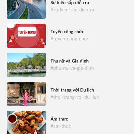
Sự kiện sắp diễn ra
#su-kien-sap-dien-ra
Tuyển công chức
#tuyen-cong-chuc
Phụ nữ và Gia đình
#phu-nu-va-gia-dinh
Thời trang với Du lịch
#thoi-trang-voi-du-lich
Ẩm thực
#am-thuc