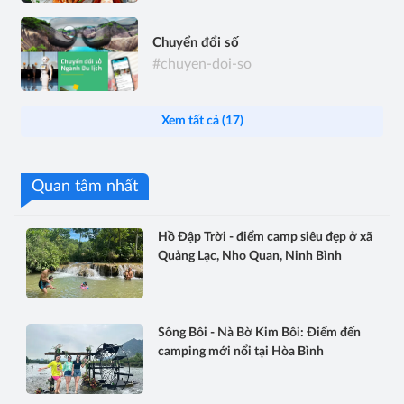
Chuyển đổi số
#chuyen-doi-so
Xem tất cả (17)
Quan tâm nhất
Hồ Đập Trời - điểm camp siêu đẹp ở xã
Quảng Lạc, Nho Quan, Ninh Bình
Sông Bôi - Nà Bờ Kim Bôi: Điểm đến
camping mới nổi tại Hòa Bình