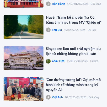
Trần Hằng
17:27 01/07/2026
Đời sống
Huyền Trang kể chuyện Trà Cổ
bằng âm nhạc trong MV “Chiều ơi”
Thu Bùi
19:12 27/06/2026
Du lịch
Singapore làm mới trải nghiệm du
lịch từ những không gian di sản
Châu Ngô
15:00 25/06/2026
Du lịch
'Con đường tương lai': Gợi mở mô
hình kinh tế thông minh trong kỷ
nguyên AI
Việt Anh
02:59 25/06/2026
Đời sống