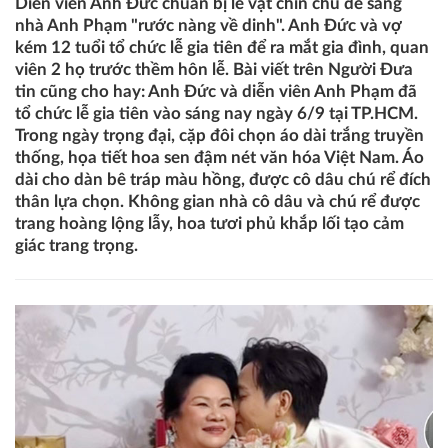
Diễn viên Anh Đức chuẩn bị lễ vật chỉn chu để sang
nhà Anh Phạm "rước nàng về dinh". Anh Đức và vợ
kém 12 tuổi tổ chức lễ gia tiên để ra mắt gia đình, quan
viên 2 họ trước thềm hôn lễ. Bài viết trên Người Đưa
tin cũng cho hay: Anh Đức và diễn viên Anh Phạm đã
tổ chức lễ gia tiên vào sáng nay ngày 6/9 tại TP.HCM.
Trong ngày trọng đại, cặp đôi chọn áo dài trắng truyền
thống, họa tiết hoa sen đậm nét văn hóa Việt Nam. Áo
dài cho dàn bê tráp màu hồng, được cô dâu chú rể đích
thân lựa chọn. Không gian nhà cô dâu và chú rể được
trang hoàng lộng lẫy, hoa tươi phủ khắp lối tạo cảm
giác trang trọng.