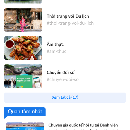
Thời trang với Du lịch
#thoi-trang-voi-du-lich
Ẩm thực
#am-thuc
Chuyển đổi số
#chuyen-doi-so
Xem tất cả (17)
Quan tâm nhất
Chuyên gia quốc tế hội tụ tại Bệnh viện