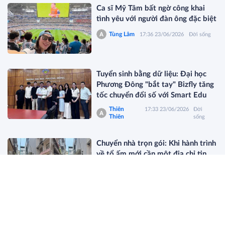
Ca sĩ Mỹ Tâm bất ngờ công khai
tình yêu với người đàn ông đặc biệt
Tùng Lâm
17:36 23/06/2026
Đời sống
Tuyển sinh bằng dữ liệu: Đại học
Phương Đông "bắt tay" Bizfly tăng
tốc chuyển đổi số với Smart Edu
Thiên
17:33 23/06/2026
Đời
Thiên
sống
Chuyển nhà trọn gói: Khi hành trình
về tổ ấm mới cần một địa chỉ tin
cậy
lifestyle
16:38 23/06/2026
Đời sống
Du lịch Thái Nguyên ngày càng thu
hút khách quốc tế