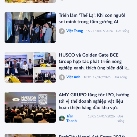
Triển lãm 'Thể Lạ': Khi con người
soi mình trong tấm gương AI
Việt Trung
16:27 18/07/2026
Đời sống
HUSCO và Golden Gate BCE
Group hợp tác phát triển nông
nghiệp xanh, thích ứng biến đổi khí
hậu
Việt Anh
18:01 17/07/2026
Đời sống
AMY GRUPO tăng tốc IPO, hướng
tới vị thế doanh nghiệp vật liệu
hoàn thiện hàng đầu khu vực
Trần
13:05 14/07/2026
Đời
Thanh
sống