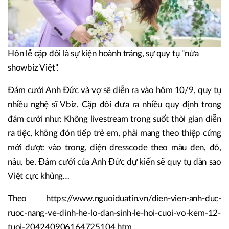
Hôn lễ cặp đôi là sự kiện hoành tráng, sự quy tụ "nửa
showbiz Việt".
Đám cưới Anh Đức và vợ sẽ diễn ra vào hôm 10/9, quy tụ
nhiều nghệ sĩ Vbiz. Cặp đôi đưa ra nhiều quy định trong
đám cưới như: Không livestream trong suốt thời gian diễn
ra tiệc, không đón tiếp trẻ em, phải mang theo thiệp cứng
mới được vào trong, diện dresscode theo màu đen, đỏ,
nâu, be. Đám cưới của Anh Đức dự kiến sẽ quy tụ dàn sao
Việt cực khủng…
Theo https://www.nguoiduatin.vn/dien-vien-anh-duc-
ruoc-nang-ve-dinh-he-lo-dan-sinh-le-hoi-cuoi-vo-kem-12-
tuoi-204240906164725104.htm