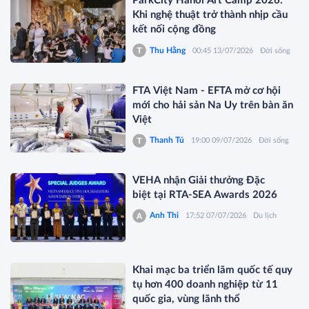
ParkCity Hanoi Art Camp 2026:
Khi nghệ thuật trở thành nhịp cầu
kết nối cộng đồng
Thu Hằng
00:45 13/07/2026
Đời sống
FTA Việt Nam - EFTA mở cơ hội
mới cho hải sản Na Uy trên bàn ăn
Việt
Thanh Tú
19:00 09/07/2026
Đời sống
VEHA nhận Giải thưởng Đặc
biệt tại RTA-SEA Awards 2026
Anh Thi
17:52 07/07/2026
Du lịch
Khai mạc ba triển lãm quốc tế quy
tụ hơn 400 doanh nghiệp từ 11
quốc gia, vùng lãnh thổ