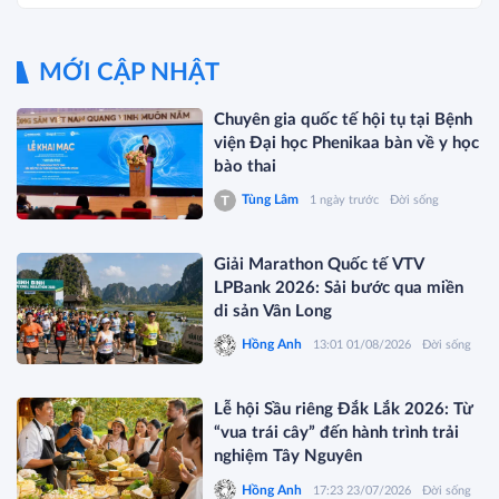
MỚI CẬP NHẬT
Chuyên gia quốc tế hội tụ tại Bệnh
viện Đại học Phenikaa bàn về y học
bào thai
Tùng Lâm
1 ngày trước
Đời sống
Giải Marathon Quốc tế VTV
LPBank 2026: Sải bước qua miền
di sản Vân Long
Hồng Anh
13:01 01/08/2026
Đời sống
Lễ hội Sầu riêng Đắk Lắk 2026: Từ
“vua trái cây” đến hành trình trải
nghiệm Tây Nguyên
Hồng Anh
17:23 23/07/2026
Đời sống