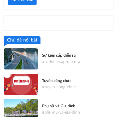
Gửi bình luận
Chủ đề nổi bật
Sự kiện sắp diễn ra
#su-kien-sap-dien-ra
Tuyển công chức
#tuyen-cong-chuc
Phụ nữ và Gia đình
#phu-nu-va-gia-dinh