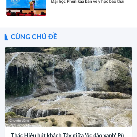
Đại học Phenikaa bàn về y học bào thai
CÙNG CHỦ ĐỀ
Chuyển động
Thác Hiêu hút khách Tây giữa 'ốc đảo xanh' Pù