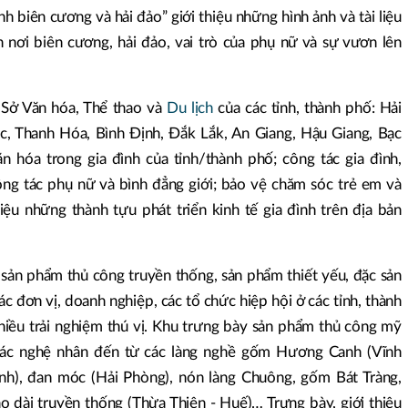
h biên cương và hải đảo” giới thiệu những hình ảnh và tài liệu
h nơi biên cương, hải đảo, vai trò của phụ nữ và sự vươn lên
 Sở Văn hóa, Thể thao và
Du lịch
của các tỉnh, thành phố: Hải
úc, Thanh Hóa, Bình Định, Đắk Lắk, An Giang, Hậu Giang, Bạc
n hóa trong gia đình của tỉnh/thành phố; công tác gia đình,
ông tác phụ nữ và bình đẳng giới; bảo vệ chăm sóc trẻ em và
hiệu những thành tựu phát triển kinh tế gia đình trên địa bản
c sản phẩm thủ công truyền thống, sản phẩm thiết yếu, đặc sản
ác đơn vị, doanh nghiệp, các tổ chức hiệp hội ở các tỉnh, thành
ều trải nghiệm thú vị. Khu trưng bày sản phẩm thủ công mỹ
các nghệ nhân đến từ các làng nghề gốm Hương Canh (Vĩnh
nh), đan móc (Hải Phòng), nón làng Chuông, gốm Bát Tràng,
áo dài truyền thống (Thừa Thiên - Huế)… Trưng bày, giới thiệu