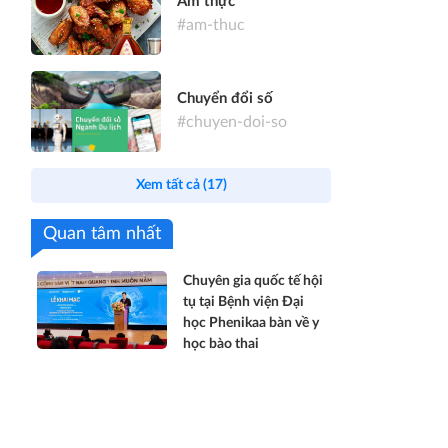
Ẩm thực
#am-thuc
Chuyển đổi số
#chuyen-doi-so
Xem tất cả (17)
Quan tâm nhất
Chuyên gia quốc tế hội
tụ tại Bệnh viện Đại
học Phenikaa bàn về y
học bào thai