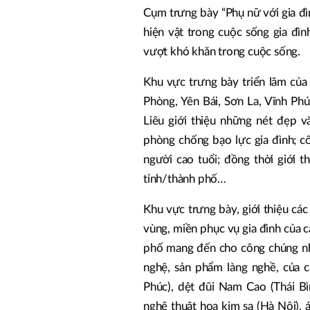
Cụm trưng bày “Phụ nữ với gia đìn
hiện vật trong cuộc sống gia đìn
vượt khó khăn trong cuộc sống.
Khu vực trưng bày triển lãm của
Phòng, Yên Bái, Sơn La, Vĩnh Ph
Liêu giới thiệu những nét đẹp vă
phòng chống bạo lực gia đình; c
người cao tuổi; đồng thời giới t
tỉnh/thành phố…
Khu vực trưng bày, giới thiệu cá
vùng, miền phục vụ gia đình của c
phố mang đến cho công chúng nhi
nghệ, sản phẩm làng nghề, của 
Phúc), dệt đũi Nam Cao (Thái Bì
nghệ thuật họa kim sa (Hà Nội), 