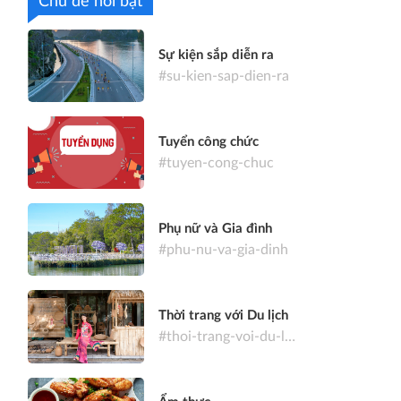
Chủ đề nổi bật
Sự kiện sắp diễn ra
#su-kien-sap-dien-ra
Tuyển công chức
#tuyen-cong-chuc
Phụ nữ và Gia đình
#phu-nu-va-gia-dinh
Thời trang với Du lịch
#thoi-trang-voi-du-lich