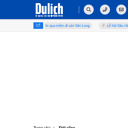
6: Sải bước qua miền di sản Vân Long
Lễ hội Sầu riêng Đắk Lắk 2026
Trang chủ
Đời sống