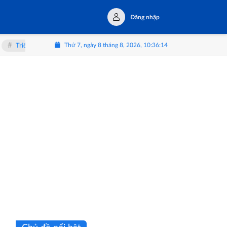
Đăng nhập
Thứ 7, ngày 8 tháng 8, 2026, 10:36:15
Thể Lạ': Khi con người soi mình trong tấm gương AI
HUSCO và Golden G