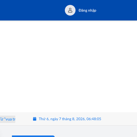
Đăng nhập
Thứ 6, ngày 7 tháng 8, 2026, 06:48:05
 trái cây” đến hành trình trải nghiệm Tây Nguyên
Triển lãm 'Thể Lạ':