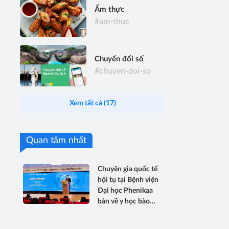
Ẩm thực
#am-thuc
Chuyển đổi số
#chuyen-doi-so
Xem tất cả (17)
Quan tâm nhất
Chuyên gia quốc tế
hội tụ tại Bệnh viện
Đại học Phenikaa
bàn về y học bào
thai