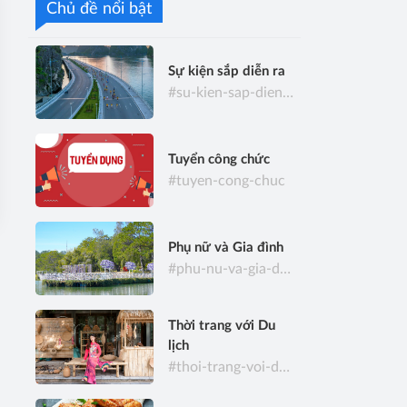
Chủ đề nổi bật
Sự kiện sắp diễn ra
#su-kien-sap-dien-ra
Tuyển công chức
#tuyen-cong-chuc
Phụ nữ và Gia đình
#phu-nu-va-gia-dinh
Thời trang với Du
lịch
#thoi-trang-voi-du-lich