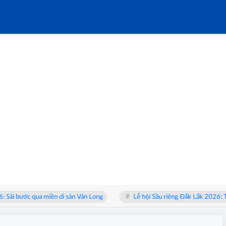
ước qua miền di sản Vân Long
Lễ hội Sầu riêng Đắk Lắk 2026: Từ “vua