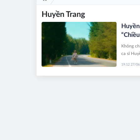
Huyền Trang
Huyền 
“Chiều
Không chỉ
ca sĩ Huy
biển trời
19:12 27/0