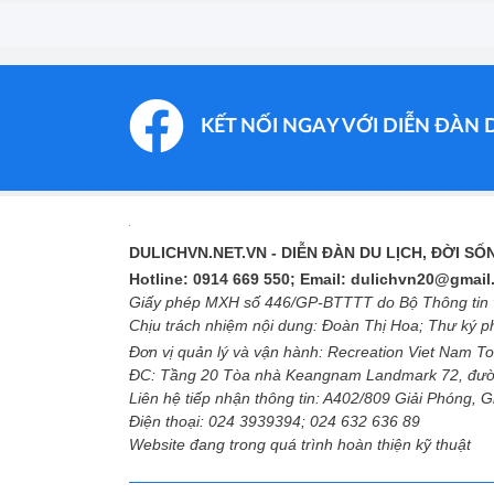
KẾT NỐI NGAY VỚI DIỄN ĐÀN 
DULICHVN.NET.VN
- DIỄN ĐÀN DU LỊCH, ĐỜI S
Hotline: 0914 669 550; Email: dulichvn20@gmai
Giấy phép MXH số 446/GP-BTTTT do Bộ Thông tin v
Chịu trách nhiệm nội dung: Đoàn Thị Hoa; Thư ký 
Đơn vị quản lý và vận hành: Recreation Viet Nam To
ĐC: Tầng 20 Tòa nhà Keangnam Landmark 72, đườ
Liên hệ tiếp nhận thông tin: A402/809 Giải Phóng, 
Điện thoại: 024 3939394; 024 632 636 89
Website đang trong quá trình hoàn thiện kỹ thuật