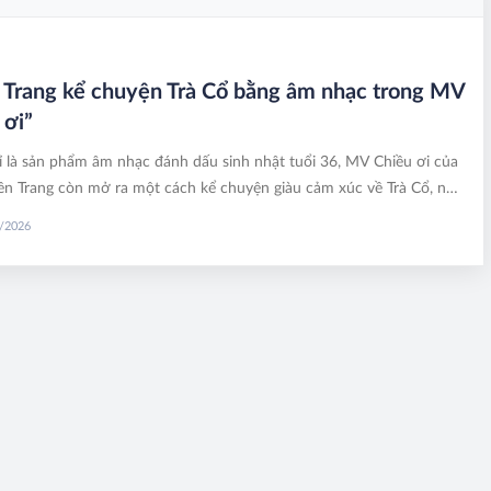
Trang kể chuyện Trà Cổ bằng âm nhạc trong MV
 ơi”
 là sản phẩm âm nhạc đánh dấu sinh nhật tuổi 36, MV Chiều ơi của
ền Trang còn mở ra một cách kể chuyện giàu cảm xúc về Trà Cổ, nơi
, âm nhạc và du lịch gặp nhau trong những khuôn hình lãng mạn.
6/2026