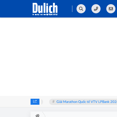
 bàn về y học bào thai
Giải Marathon Quốc tế VTV LPBank 2026: Sải b