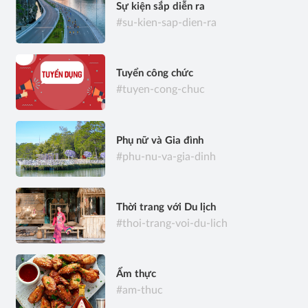
Sự kiện sắp diễn ra
#su-kien-sap-dien-ra
Tuyển công chức
#tuyen-cong-chuc
Phụ nữ và Gia đình
#phu-nu-va-gia-dinh
Thời trang với Du lịch
#thoi-trang-voi-du-lich
Ẩm thực
#am-thuc