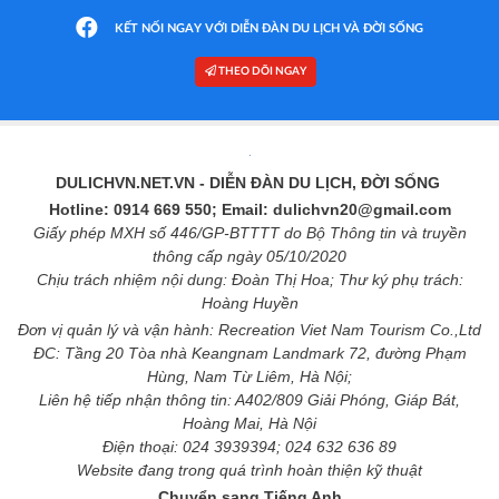
KẾT NỐI NGAY VỚI DIỄN ĐÀN DU LỊCH VÀ ĐỜI SỐNG
THEO DÕI NGAY
DULICHVN.NET.VN
- DIỄN ĐÀN DU LỊCH, ĐỜI SỐNG
Hotline: 0914 669 550; Email: dulichvn20@gmail.com
Giấy phép MXH số 446/GP-BTTTT do Bộ Thông tin và truyền
thông cấp ngày 05/10/2020
Chịu trách nhiệm nội dung: Đoàn Thị Hoa; Thư ký phụ trách:
Hoàng Huyền
Đơn vị quản lý và vận hành: Recreation Viet Nam Tourism Co.,Ltd
ĐC: Tầng 20 Tòa nhà Keangnam Landmark 72, đường Phạm
Hùng, Nam Từ Liêm, Hà Nội;
Liên hệ tiếp nhận thông tin: A402/809 Giải Phóng, Giáp Bát,
Hoàng Mai, Hà Nội
Điện thoại: 024 3939394; 024 632 636 89
Website đang trong quá trình hoàn thiện kỹ thuật
Chuyển sang Tiếng Anh