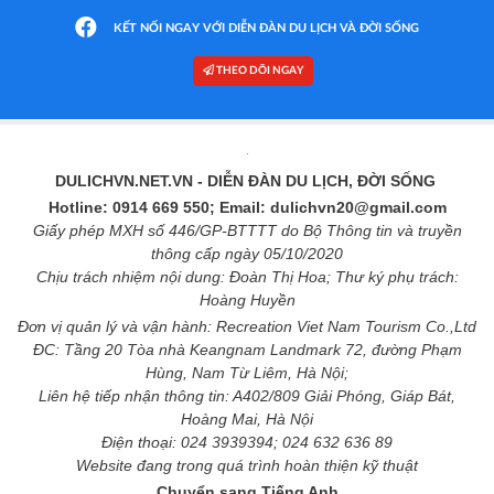
KẾT NỐI NGAY VỚI DIỄN ĐÀN DU LỊCH VÀ ĐỜI SỐNG
THEO DÕI NGAY
DULICHVN.NET.VN
- DIỄN ĐÀN DU LỊCH, ĐỜI SỐNG
Hotline: 0914 669 550; Email: dulichvn20@gmail.com
Giấy phép MXH số 446/GP-BTTTT do Bộ Thông tin và truyền
thông cấp ngày 05/10/2020
Chịu trách nhiệm nội dung: Đoàn Thị Hoa; Thư ký phụ trách:
Hoàng Huyền
Đơn vị quản lý và vận hành: Recreation Viet Nam Tourism Co.,Ltd
ĐC: Tầng 20 Tòa nhà Keangnam Landmark 72, đường Phạm
Hùng, Nam Từ Liêm, Hà Nội;
Liên hệ tiếp nhận thông tin: A402/809 Giải Phóng, Giáp Bát,
Hoàng Mai, Hà Nội
Điện thoại: 024 3939394; 024 632 636 89
Website đang trong quá trình hoàn thiện kỹ thuật
Chuyển sang Tiếng Anh