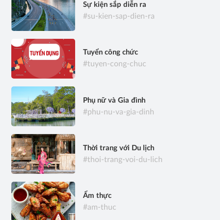
Sự kiện sắp diễn ra
#su-kien-sap-dien-ra
Tuyển công chức
#tuyen-cong-chuc
Phụ nữ và Gia đình
#phu-nu-va-gia-dinh
Thời trang với Du lịch
#thoi-trang-voi-du-lich
Ẩm thực
#am-thuc