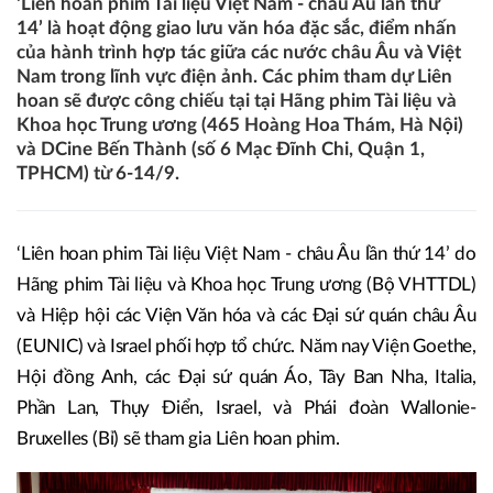
‘Liên hoan phim Tài liệu Việt Nam - châu Âu lần thứ
14’ là hoạt động giao lưu văn hóa đặc sắc, điểm nhấn
của hành trình hợp tác giữa các nước châu Âu và Việt
Nam trong lĩnh vực điện ảnh. Các phim tham dự Liên
hoan sẽ được công chiếu tại tại Hãng phim Tài liệu và
Khoa học Trung ương (465 Hoàng Hoa Thám, Hà Nội)
và DCine Bến Thành (số 6 Mạc Đĩnh Chi, Quận 1,
TPHCM) từ 6-14/9.
‘Liên hoan phim Tài liệu Việt Nam - châu Âu lần thứ 14’ do
Hãng phim Tài liệu và Khoa học Trung ương (Bộ VHTTDL)
và Hiệp hội các Viện Văn hóa và các Đại sứ quán châu Âu
(EUNIC) và Israel phối hợp tổ chức. Năm nay Viện Goethe,
Hội đồng Anh, các Đại sứ quán Áo, Tây Ban Nha, Italia,
Phần Lan, Thụy Điển, Israel, và Phái đoàn Wallonie-
Bruxelles (Bỉ) sẽ tham gia Liên hoan phim.