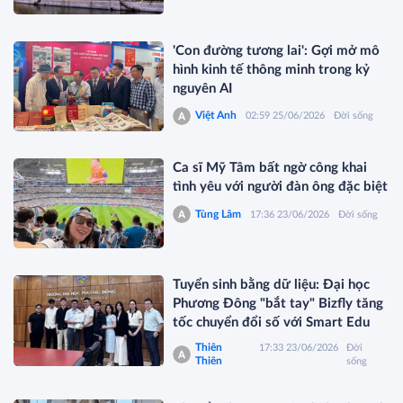
'Con đường tương lai': Gợi mở mô
hình kinh tế thông minh trong kỷ
nguyên AI
Việt Anh
02:59 25/06/2026
Đời sống
Ca sĩ Mỹ Tâm bất ngờ công khai
tình yêu với người đàn ông đặc biệt
Tùng Lâm
17:36 23/06/2026
Đời sống
Tuyển sinh bằng dữ liệu: Đại học
Phương Đông "bắt tay" Bizfly tăng
tốc chuyển đổi số với Smart Edu
Thiên
17:33 23/06/2026
Đời
Thiên
sống