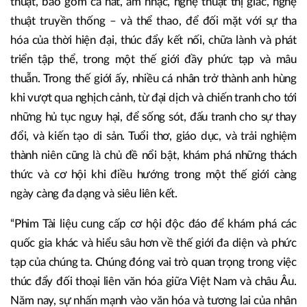
thuật, bao gồm ca hát, âm nhạc, nghệ thuật thị giác, nghệ
thuật truyền thống – và thể thao, để đối mặt với sự tha
hóa của thời hiện đại, thúc đẩy kết nối, chữa lành và phát
triển tập thể, trong một thế giới đầy phức tạp và mâu
thuẫn. Trong thế giới ấy, nhiều cá nhân trở thành anh hùng
khi vượt qua nghịch cảnh, từ đại dịch và chiến tranh cho tới
những hủ tục nguy hại, để sống sót, đấu tranh cho sự thay
đổi, và kiến tạo di sản. Tuổi thơ, giáo dục, và trải nghiệm
thành niên cũng là chủ đề nổi bật, khám phá những thách
thức và cơ hội khi điều hướng trong một thế giới càng
ngày càng đa dạng và siêu liên kết.
“Phim Tài liệu cung cấp cơ hội độc đáo để khám phá các
quốc gia khác và hiểu sâu hơn về thế giới đa diện và phức
tạp của chúng ta. Chúng đóng vai trò quan trọng trong việc
thúc đẩy đối thoại liên văn hóa giữa Việt Nam và châu Âu.
Năm nay, sự nhấn mạnh vào văn hóa và tương lai của nhân