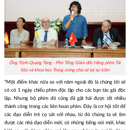
Ông Trịnh Quang Tùng - Phó Tổng Giám đốc Hãng phim Tài
liệu và khoa học Trung ương chia sẻ tại sự kiện
“Một điểm khác nữa so với năm ngoái đó là chúng tôi sẽ
có có 1 ngày chiếu phim độc lập cho các bạn tác giả độc
lập. Nhưng bộ phim đó cũng đã gặt hái được rất nhiều
thành công trong các liên hoan phim. Đây là cơ hội tốt để
các đạo diễn trẻ cọ sát với nhau, từ đó chúng ta sẽ tìm
được các nhà đạo diễn mới, có những tiếng nói mới, khác