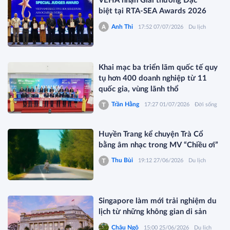
VEHA nhận Giải thưởng Đặc
biệt tại RTA-SEA Awards 2026
Anh Thi
17:52 07/07/2026
Du lịch
Khai mạc ba triển lãm quốc tế quy
tụ hơn 400 doanh nghiệp từ 11
quốc gia, vùng lãnh thổ
Trần Hằng
17:27 01/07/2026
Đời sống
Huyền Trang kể chuyện Trà Cổ
bằng âm nhạc trong MV “Chiều ơi”
Thu Bùi
19:12 27/06/2026
Du lịch
Singapore làm mới trải nghiệm du
lịch từ những không gian di sản
Châu Ngô
15:00 25/06/2026
Du lịch