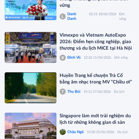
vững
Danh
02:21 18/06/2026
Đời
Danh
sống
Vimexpo và Vietnam AutoExpo
2026: Điểm hẹn công nghiệp, giao
thương và du lịch MICE tại Hà Nội
Đình Vũ
22:26 11/06/2026
Đời sống
Huyền Trang kể chuyện Trà Cổ
bằng âm nhạc trong MV “Chiều ơi”
Thu Bùi
19:12 27/06/2026
Du lịch
Singapore làm mới trải nghiệm du
lịch từ những không gian di sản
Châu Ngô
15:00 25/06/2026
Du lịch