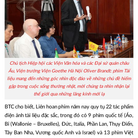
Chủ tịch Hiệp hội các Viện Văn hóa và các Đại sứ quán châu
Âu, Viện trưởng Viện Goethe Hà Nội Oliver Brandt: phim Tài
liệu mang đến những góc nhìn độc đáo về những chủ đề hiếm
gặp trong cuộc sống thường nhật, mời chúng ta nhìn nhận lại
thế giới qua những lăng kính mới lạ
BTC cho biết, Liên hoan phim năm nay quy tụ 22 tác phẩm
điện ảnh tài liệu đặc sắc, trong đó có 9 phim quốc tế (Áo,
Bỉ (Wallonie – Bruxelles), Đức, Italia, Phần Lan, Thụy Điển,
Tây Ban Nha, Vương quốc Anh và Israel) và 13 phim Việt