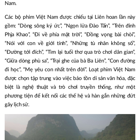
Nam.
Các bộ phim Việt Nam được chiếu tại Liên hoan lần này
gồm: “Dòng sông ký ức”, “Ngọn lửa Đào Tấn”, “Trên đỉnh
Phja Khao”, “Đi về phía mặt trời”, “Đồng vọng bài chòi”,
“Nói với con về giới tính”, “Những tù nhân không số”,
“Đường tới đích”, “Tìm lại tuổi thơ qua trò chơi dân gian”,
“Giữa dòng phù sa”, “Trại ghe của bà Ba Liên”, “Con đường
đi học”, “Mẹ yêu con nhất trên đời”. Loạt phim Việt Nam
được chọn tập trung vào việc bảo tồn di sản văn hóa, đặc
biệt là nghệ thuật và trò chơi truyền thống, như một
phương tiện để kết nối các thế hệ và hàn gắn những đứt
gãy lịch sử.