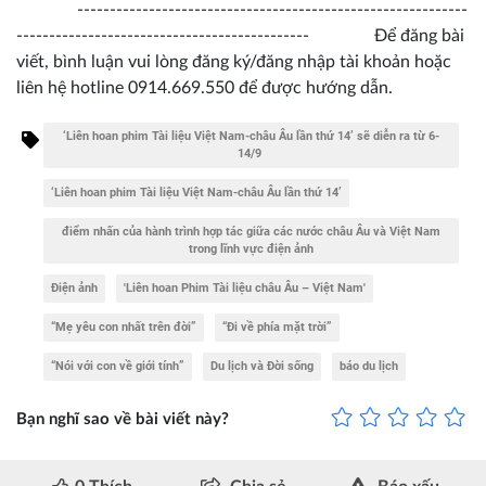
------------------------------------------------------------
--------------------------------------------- Để đăng bài
viết, bình luận vui lòng đăng ký/đăng nhập tài khoản hoặc
liên hệ hotline 0914.669.550 để được hướng dẫn.
‘Liên hoan phim Tài liệu Việt Nam-châu Âu lần thứ 14’ sẽ diễn ra từ 6-
14/9
‘Liên hoan phim Tài liệu Việt Nam-châu Âu lần thứ 14’
điểm nhấn của hành trình hợp tác giữa các nước châu Âu và Việt Nam
trong lĩnh vực điện ảnh
Điện ảnh
'Liên hoan Phim Tài liệu châu Âu – Việt Nam'
“Mẹ yêu con nhất trên đời”
“Đi về phía mặt trời”
“Nói với con về giới tính”
Du lịch và Đời sống
báo du lịch
Bạn nghĩ sao về bài viết này?