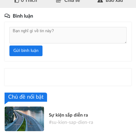
0
Thích
Chia sẻ
Báo xấu
Bình luận
Gửi bình luận
Chủ đề nổi bật
Sự kiện sắp diễn ra
#su-kien-sap-dien-ra