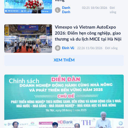
Danh
02:21 18/06/2026
Đời
Danh
sống
Vimexpo và Vietnam AutoExpo
2026: Điểm hẹn công nghiệp, giao
thương và du lịch MICE tại Hà Nội
Đình Vũ
22:26 11/06/2026
Đời sống
XEM THÊM
Chính sách