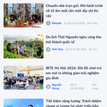
Chuyển nhà trọn gói: Khi hành trình
về tổ ấm mới cần một địa chỉ tin
cậy
lifestyle
16:38 23/06/2026
Đời sống
Du lịch Thái Nguyên ngày càng thu
hút khách quốc tế
Anh Hoa
15:52 22/06/2026
Du lịch
IBTE Hà Nội 2026: Khi đồ chơi trẻ
em mở ra không gian trải nghiệm
gia đình
Nguyễn
08:37
Đời
Hưng
19/06/2026
sống
Tiết kiệm năng lượng: Trách nhiệm
chung vì tương lai phát triển bền