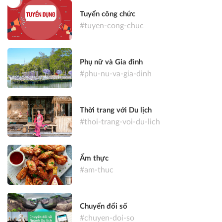
Tuyển công chức
#tuyen-cong-chuc
Phụ nữ và Gia đình
#phu-nu-va-gia-dinh
Thời trang với Du lịch
#thoi-trang-voi-du-lich
Ẩm thực
#am-thuc
Chuyển đổi số
#chuyen-doi-so