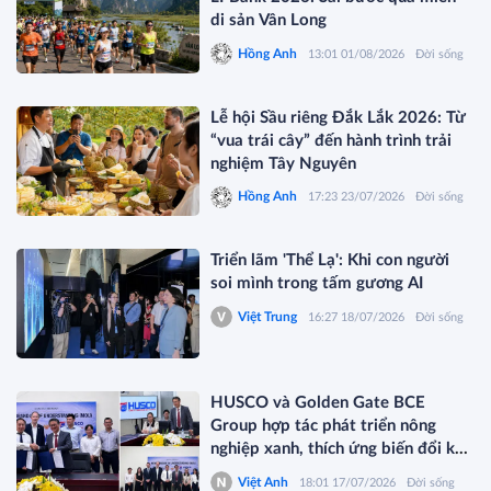
di sản Vân Long
Hồng Anh
13:01 01/08/2026
Đời sống
Lễ hội Sầu riêng Đắk Lắk 2026: Từ
“vua trái cây” đến hành trình trải
nghiệm Tây Nguyên
Hồng Anh
17:23 23/07/2026
Đời sống
Triển lãm 'Thể Lạ': Khi con người
soi mình trong tấm gương AI
Việt Trung
16:27 18/07/2026
Đời sống
HUSCO và Golden Gate BCE
Group hợp tác phát triển nông
nghiệp xanh, thích ứng biến đổi khí
hậu
Việt Anh
18:01 17/07/2026
Đời sống