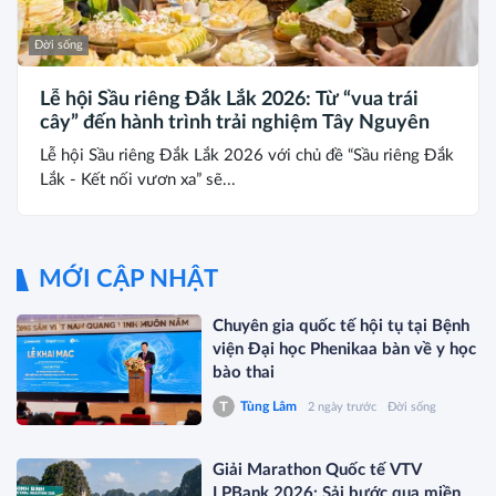
Đời sống
Lễ hội Sầu riêng Đắk Lắk 2026: Từ “vua trái
cây” đến hành trình trải nghiệm Tây Nguyên
Lễ hội Sầu riêng Đắk Lắk 2026 với chủ đề “Sầu riêng Đắk
Lắk - Kết nối vươn xa” sẽ...
MỚI CẬP NHẬT
Chuyên gia quốc tế hội tụ tại Bệnh
viện Đại học Phenikaa bàn về y học
bào thai
Tùng Lâm
2 ngày trước
Đời sống
Giải Marathon Quốc tế VTV
LPBank 2026: Sải bước qua miền