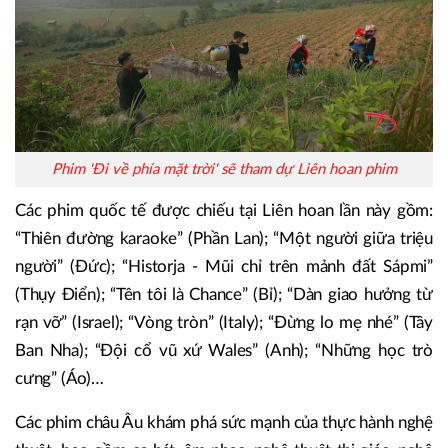
Phim 'Đi về phía mặt trời' sẽ tham dự Liên hoan phim
Các phim quốc tế được chiếu tại Liên hoan lần này gồm:
“Thiên đường karaoke” (Phần Lan); “Một người giữa triệu
người” (Đức); “Historja - Mũi chỉ trên mảnh đất Sápmi”
(Thụy Điển); “Tên tôi là Chance” (Bỉ); “Dàn giao hưởng từ
rạn vỡ” (Israel); “Vòng tròn” (Italy); “Đừng lo mẹ nhé” (Tây
Ban Nha); “Đội cổ vũ xứ Wales” (Anh); “Những học trò
cưng” (Áo)…
Các phim châu Âu khám phá sức mạnh của thực hành nghệ