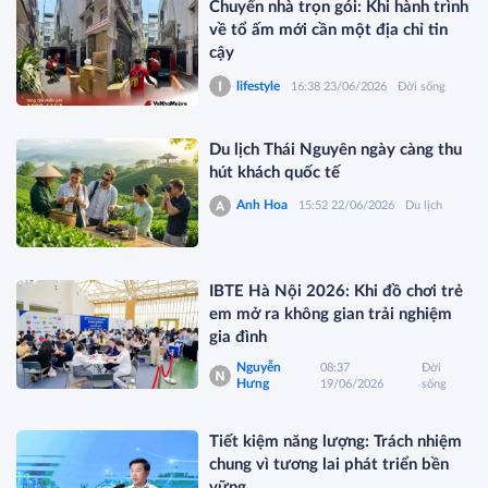
Chuyển nhà trọn gói: Khi hành trình
về tổ ấm mới cần một địa chỉ tin
cậy
lifestyle
16:38 23/06/2026
Đời sống
Du lịch Thái Nguyên ngày càng thu
hút khách quốc tế
Anh Hoa
15:52 22/06/2026
Du lịch
IBTE Hà Nội 2026: Khi đồ chơi trẻ
em mở ra không gian trải nghiệm
gia đình
Nguyễn
08:37
Đời
Hưng
19/06/2026
sống
Tiết kiệm năng lượng: Trách nhiệm
chung vì tương lai phát triển bền
vững