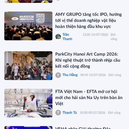
AMY GRUPO tăng tốc IPO, hướng
tới vị thế doanh nghiệp vật liệu
hoàn thiện hàng đầu khu vực
Trần
13:05 14/07/2026
Đời
Thanh
sống
ParkCity Hanoi Art Camp 2026:
Khi nghệ thuật trở thành nhịp cầu
kết nối cộng đồng
Thu Hằng
00:45 13/07/2026
Đời sống
FTA Việt Nam - EFTA mở cơ hội
mới cho hải sản Na Uy trên bàn ăn
Việt
Thanh Tú
19:00 09/07/2026
Đời sống