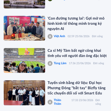
'Con đường tương lai': Gợi mở mô
hình kinh tế thông minh trong kỷ
nguyên AI
Việt Anh
02:59 25/06/2026
Đời sống
Ca sĩ Mỹ Tâm bất ngờ công khai
tình yêu với người đàn ông đặc biệt
Tùng Lâm
17:36 23/06/2026
Đời sống
Tuyển sinh bằng dữ liệu: Đại học
Phương Đông "bắt tay" Bizfly tăng
tốc chuyển đổi số với Smart Edu
Thiên
17:33 23/06/2026
Đời
Thiên
sống