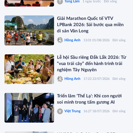
Tùng Lâm
1 ngày trước
Đời sống
Giải Marathon Quốc tế VTV
LPBank 2026: Sải bước qua miền
di sản Vân Long
Hồng Anh
13:01 01/08/2026
Đời sống
Lễ hội Sầu riêng Đắk Lắk 2026: Từ
“vua trái cây” đến hành trình trải
nghiệm Tây Nguyên
Hồng Anh
17:23 23/07/2026
Đời sống
Triển lãm 'Thể Lạ': Khi con người
soi mình trong tấm gương AI
Việt Trung
16:27 18/07/2026
Đời sống