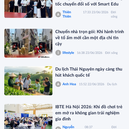
tốc chuyển đổi số với Smart Edu
Thiên
17:33 23/06/2026
Đời
Thiên
sống
Chuyển nhà trọn gói: Khi hành trình
về tổ ấm mới cần một địa chỉ tin
cậy
lifestyle
16:38 23/06/2026
Đời sống
Du lịch Thái Nguyên ngày càng thu
hút khách quốc tế
Anh Hoa
15:52 22/06/2026
Du lịch
IBTE Hà Nội 2026: Khi đồ chơi trẻ
em mở ra không gian trải nghiệm
gia đình
Nguyễn
08:37
Đời