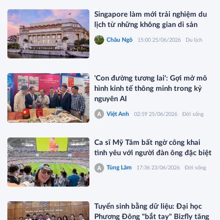
Singapore làm mới trải nghiệm du
lịch từ những không gian di sản
Châu Ngô
15:00 25/06/2026
Du lịch
'Con đường tương lai': Gợi mở mô
hình kinh tế thông minh trong kỷ
nguyên AI
Việt Anh
02:59 25/06/2026
Đời sống
Ca sĩ Mỹ Tâm bất ngờ công khai
tình yêu với người đàn ông đặc biệt
Tùng Lâm
17:36 23/06/2026
Đời sống
Tuyển sinh bằng dữ liệu: Đại học
Phương Đông "bắt tay" Bizfly tăng