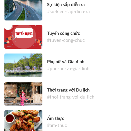
Sự kiện sắp diễn ra
#su-kien-sap-dien-ra
Tuyển công chức
#tuyen-cong-chuc
Phụ nữ và Gia đình
#phu-nu-va-gia-dinh
Thời trang với Du lịch
#thoi-trang-voi-du-lich
Ẩm thực
#am-thuc