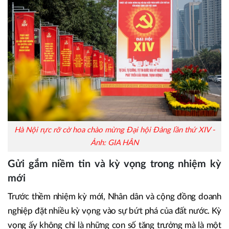
Hà Nội rực rỡ cờ hoa chào mừng Đại hội Đảng lần thứ XIV -
Ảnh: GIA HÂN
Gửi gắm niềm tin và kỳ vọng trong nhiệm kỳ
mới
Trước thềm nhiệm kỳ mới, Nhân dân và cộng đồng doanh
nghiệp đặt nhiều kỳ vọng vào sự bứt phá của đất nước. Kỳ
vọng ấy không chỉ là những con số tăng trưởng mà là một