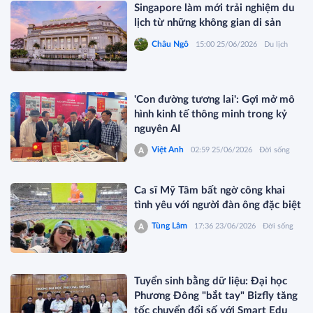
Singapore làm mới trải nghiệm du
lịch từ những không gian di sản
Châu Ngô
15:00 25/06/2026
Du lịch
'Con đường tương lai': Gợi mở mô
hình kinh tế thông minh trong kỷ
nguyên AI
Việt Anh
02:59 25/06/2026
Đời sống
Ca sĩ Mỹ Tâm bất ngờ công khai
tình yêu với người đàn ông đặc biệt
Tùng Lâm
17:36 23/06/2026
Đời sống
Tuyển sinh bằng dữ liệu: Đại học
Phương Đông "bắt tay" Bizfly tăng
tốc chuyển đổi số với Smart Edu