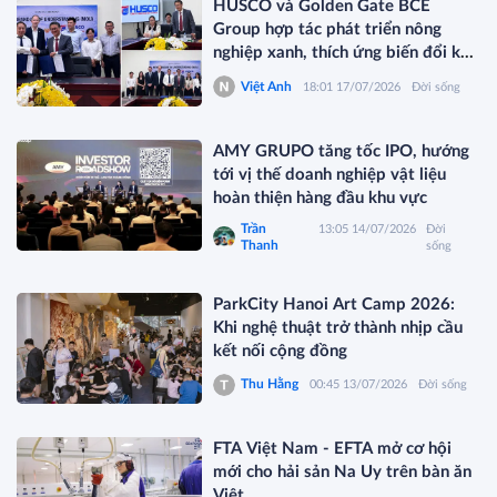
HUSCO và Golden Gate BCE
Group hợp tác phát triển nông
nghiệp xanh, thích ứng biến đổi khí
hậu
Việt Anh
18:01 17/07/2026
Đời sống
AMY GRUPO tăng tốc IPO, hướng
tới vị thế doanh nghiệp vật liệu
hoàn thiện hàng đầu khu vực
Trần
13:05 14/07/2026
Đời
Thanh
sống
ParkCity Hanoi Art Camp 2026:
Khi nghệ thuật trở thành nhịp cầu
kết nối cộng đồng
Thu Hằng
00:45 13/07/2026
Đời sống
FTA Việt Nam - EFTA mở cơ hội
mới cho hải sản Na Uy trên bàn ăn
Việt