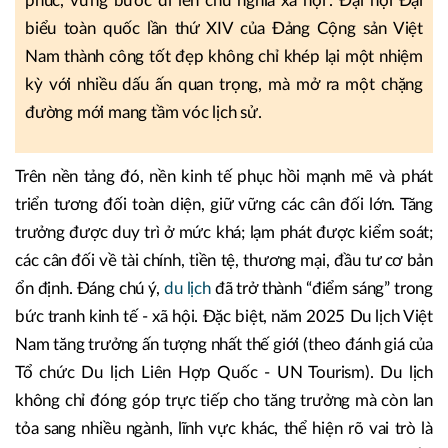
phúc, vững bước đi lên chủ nghĩa xã hội”. Đại hội Đại
biểu toàn quốc lần thứ XIV của Đảng Cộng sản Việt
Nam thành công tốt đẹp không chỉ khép lại một nhiệm
kỳ với nhiều dấu ấn quan trọng, mà mở ra một chặng
đường mới mang tầm vóc lịch sử.
Trên nền tảng đó, nền kinh tế phục hồi mạnh mẽ và phát
triển tương đối toàn diện, giữ vững các cân đối lớn. Tăng
trưởng được duy trì ở mức khá; lạm phát được kiểm soát;
các cân đối về tài chính, tiền tệ, thương mại, đầu tư cơ bản
ổn định. Đáng chú ý,
du lịch
đã trở thành “điểm sáng” trong
bức tranh kinh tế - xã hội. Đặc biệt, năm 2025 Du lịch Việt
Nam tăng trưởng ấn tượng nhất thế giới (theo đánh giá của
Tổ chức Du lịch Liên Hợp Quốc - UN Tourism). Du lịch
không chỉ đóng góp trực tiếp cho tăng trưởng mà còn lan
tỏa sang nhiều ngành, lĩnh vực khác, thể hiện rõ vai trò là