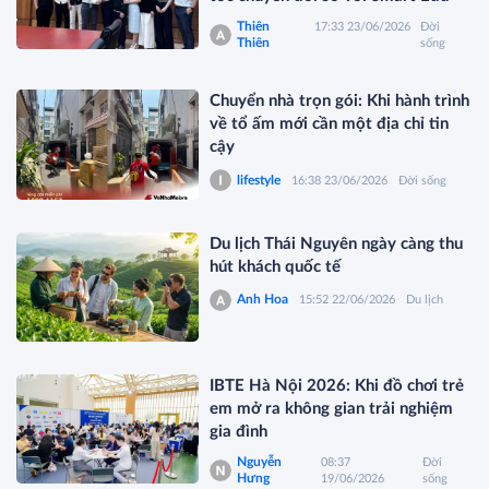
Thiên
17:33 23/06/2026
Đời
Thiên
sống
Chuyển nhà trọn gói: Khi hành trình
về tổ ấm mới cần một địa chỉ tin
cậy
lifestyle
16:38 23/06/2026
Đời sống
Du lịch Thái Nguyên ngày càng thu
hút khách quốc tế
Anh Hoa
15:52 22/06/2026
Du lịch
IBTE Hà Nội 2026: Khi đồ chơi trẻ
em mở ra không gian trải nghiệm
gia đình
Nguyễn
08:37
Đời
Hưng
19/06/2026
sống