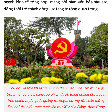
ngành kinh tế tổng hợp, mang nội hàm văn hóa sâu sắc,
đồng thời trở thành động lực tăng trưởng quan trọng.
Thủ đô Hà Nội khoác lên mình diện mạo mới, rực rỡ, trang
trọng với cờ, hoa, pano, áp phích được trang hoàng đồng loạt
trên nhiều tuyến phố, quảng trường... hướng tới chào mừng
Đại hội đại biểu toàn quốc lần thứ XIV của Đảng. Ảnh: Cổng