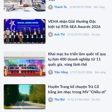
Thanh Tú
19:00 09/07/2026
Đời sống
VEHA nhận Giải thưởng Đặc
biệt tại RTA-SEA Awards 2026
Anh Thi
17:52 07/07/2026
Du lịch
Khai mạc ba triển lãm quốc tế quy
tụ hơn 400 doanh nghiệp từ 11
quốc gia, vùng lãnh thổ
Trần Hằng
17:27 01/07/2026
Đời sống
Huyền Trang kể chuyện Trà Cổ
bằng âm nhạc trong MV “Chiều ơi”
Thu Bùi
19:12 27/06/2026
Du lịch