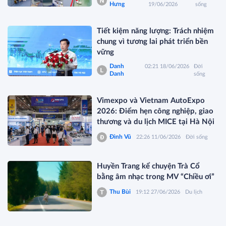
Hưng
19/06/2026
sống
Tiết kiệm năng lượng: Trách nhiệm
chung vì tương lai phát triển bền
vững
Danh
02:21 18/06/2026
Đời
Danh
sống
Vimexpo và Vietnam AutoExpo
2026: Điểm hẹn công nghiệp, giao
thương và du lịch MICE tại Hà Nội
Đình Vũ
22:26 11/06/2026
Đời sống
Huyền Trang kể chuyện Trà Cổ
bằng âm nhạc trong MV “Chiều ơi”
Thu Bùi
19:12 27/06/2026
Du lịch