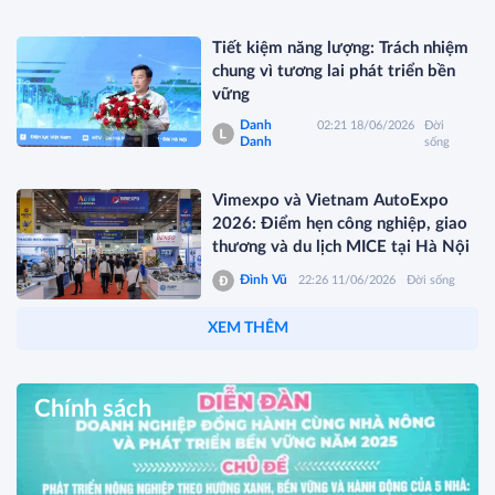
Tiết kiệm năng lượng: Trách nhiệm
chung vì tương lai phát triển bền
vững
Danh
02:21 18/06/2026
Đời
Danh
sống
Vimexpo và Vietnam AutoExpo
2026: Điểm hẹn công nghiệp, giao
thương và du lịch MICE tại Hà Nội
Đình Vũ
22:26 11/06/2026
Đời sống
XEM THÊM
Chính sách