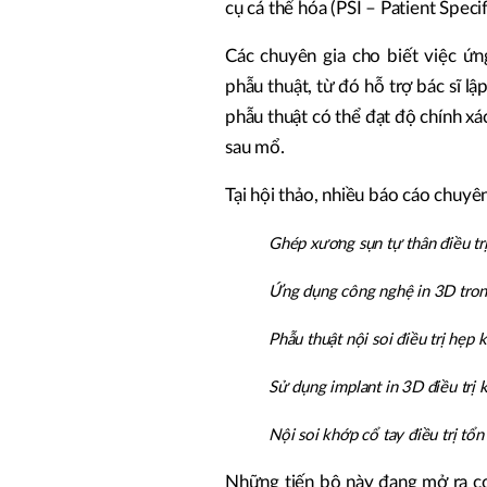
cụ cá thể hóa (PSI – Patient Speci
Các chuyên gia cho biết việc ứ
phẫu thuật, từ đó hỗ trợ bác sĩ l
phẫu thuật có thể đạt độ chính x
sau mổ.
Tại hội thảo, nhiều báo cáo chuy
Ghép xương sụn tự thân điều trị
Ứng dụng công nghệ in 3D trong
Phẫu thuật nội soi điều trị hẹ
Sử dụng implant in 3D điều trị
Nội soi khớp cổ tay điều trị t
Những tiến bộ này đang mở ra cơ 