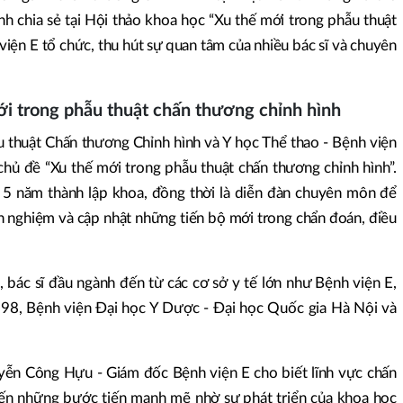
h chia sẻ tại Hội thảo khoa học “Xu thế mới trong phẫu thuật
iện E tổ chức, thu hút sự quan tâm của nhiều bác sĩ và chuyên
ới trong phẫu thuật chấn thương chỉnh hình
 thuật Chấn thương Chỉnh hình và Y học Thể thao - Bệnh viện
chủ đề “Xu thế mới trong phẫu thuật chấn thương chỉnh hình”.
m 5 năm thành lập khoa, đồng thời là diễn đàn chuyên môn để
inh nghiệm và cập nhật những tiến bộ mới trong chẩn đoán, điều
, bác sĩ đầu ngành đến từ các cơ sở y tế lớn như Bệnh viện E,
98, Bệnh viện Đại học Y Dược - Đại học Quốc gia Hà Nội và
uyễn Công Hựu - Giám đốc Bệnh viện E cho biết lĩnh vực chấn
ến những bước tiến mạnh mẽ nhờ sự phát triển của khoa học