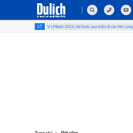
uốc tế VTV LPBank 2026: Sải bước qua miền di sản Vân Long
Lễ hội S
Trang chủ
Đời sống