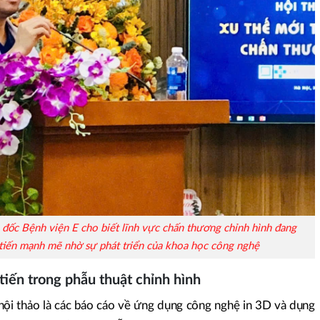
ốc Bệnh viện E cho biết lĩnh vực chấn thương chỉnh hình đang
iến mạnh mẽ nhờ sự phát triển của khoa học công nghệ
iến trong phẫu thuật chỉnh hình
ội thảo là các báo cáo về ứng dụng công nghệ in 3D và dụng