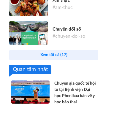
Ẩm thực
#am-thuc
Chuyển đổi số
#chuyen-doi-so
Xem tất cả (17)
Quan tâm nhất
Chuyên gia quốc tế hội
tụ tại Bệnh viện Đại
học Phenikaa bàn về y
học bào thai