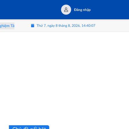
Đăng nhập
Thứ 7, ngày 8 tháng 8, 2026, 14:40:08
n
Triển lãm 'Thể Lạ': Khi con người soi mình trong tấm gương AI