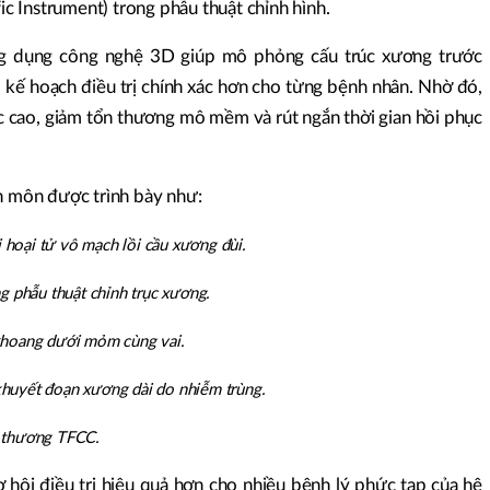
fic Instrument) trong phẫu thuật chỉnh hình.
ng dụng công nghệ 3D giúp mô phỏng cấu trúc xương trước
ập kế hoạch điều trị chính xác hơn cho từng bệnh nhân. Nhờ đó,
ác cao, giảm tổn thương mô mềm và rút ngắn thời gian hồi phục
ên môn được trình bày như:
 hoại tử vô mạch lồi cầu xương đùi.
 phẫu thuật chỉnh trục xương.
p khoang dưới mỏm cùng vai.
 khuyết đoạn xương dài do nhiễm trùng.
ổn thương TFCC.
hội điều trị hiệu quả hơn cho nhiều bệnh lý phức tạp của hệ