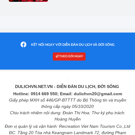
KẾT NỐI NGAY VỚI DIỄN ĐÀN DU LỊCH VÀ ĐỜI SỐNG
THEO DÕI NGAY
DULICHVN.NET.VN
- DIỄN ĐÀN DU LỊCH, ĐỜI SỐNG
Hotline: 0914 669 550; Email: dulichvn20@gmail.com
Giấy phép MXH số 446/GP-BTTTT do Bộ Thông tin và truyền
thông cấp ngày 05/10/2020
Chịu trách nhiệm nội dung: Đoàn Thị Hoa; Thư ký phụ trách:
Hoàng Huyền
Đơn vị quản lý và vận hành: Recreation Viet Nam Tourism Co.,Ltd
ĐC: Tầng 20 Tòa nhà Keangnam Landmark 72, đường Phạm