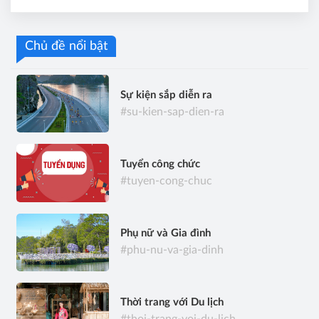
Chủ đề nổi bật
Sự kiện sắp diễn ra
#su-kien-sap-dien-ra
Tuyển công chức
#tuyen-cong-chuc
Phụ nữ và Gia đình
#phu-nu-va-gia-dinh
Thời trang với Du lịch