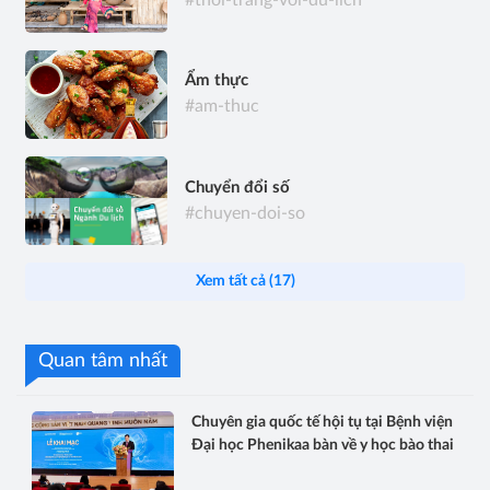
#thoi-trang-voi-du-lich
Ẩm thực
#am-thuc
Chuyển đổi số
#chuyen-doi-so
Xem tất cả (17)
Quan tâm nhất
Chuyên gia quốc tế hội tụ tại Bệnh viện
Đại học Phenikaa bàn về y học bào thai