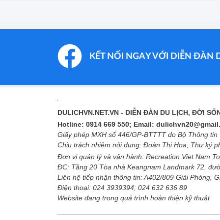
KẾT NỐI NGAY VỚI DIỄN ĐÀN 
DULICHVN.NET.VN
- DIỄN ĐÀN DU LỊCH, ĐỜI S
Hotline: 0914 669 550; Email: dulichvn20@gmai
Giấy phép MXH số 446/GP-BTTTT do Bộ Thông tin v
Chịu trách nhiệm nội dung: Đoàn Thị Hoa; Thư ký 
Đơn vị quản lý và vận hành: Recreation Viet Nam To
ĐC: Tầng 20 Tòa nhà Keangnam Landmark 72, đườ
Liên hệ tiếp nhận thông tin: A402/809 Giải Phóng, 
Điện thoại: 024 3939394; 024 632 636 89
Website đang trong quá trình hoàn thiện kỹ thuật