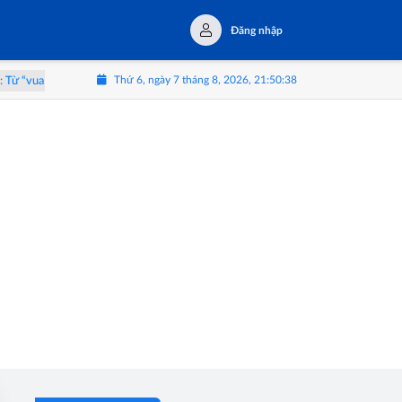
Đăng nhập
Thứ 6, ngày 7 tháng 8, 2026, 21:50:38
“vua trái cây” đến hành trình trải nghiệm Tây Nguyên
Triển lãm 'Thể L