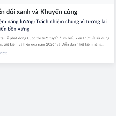
ển đổi xanh và Khuyến công
iệm năng lượng: Trách nhiệm chung vì tương lai
riển bền vững
 tại Lễ phát động Cuộc thi trực tuyến “Tìm hiểu kiến thức về sử dụng
g tiết kiệm và hiệu quả năm 2026” và Diễn đàn “Tiết kiệm năng
 sự chung tay của toàn xã hội”, Phó Giám đốc Cơ quan Báo và Phát
6/2026
ruyền hình Hà Nội Nguyễn Minh Đức nhấn mạnh: Năng lượng ngày
 chỉ là đầu vào của sản xuất mà còn mang tính chiến lược, gắn trực
an ninh quốc gia, tăng trưởng kinh tế và năng lực cạnh tranh của mỗi