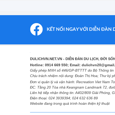
KẾT NỐI NGAY VỚI DIỄN ĐÀN 
DULICHVN.NET.VN
- DIỄN ĐÀN DU LỊCH, ĐỜI S
Hotline: 0914 669 550; Email: dulichvn20@gmai
Giấy phép MXH số 446/GP-BTTTT do Bộ Thông tin v
Chịu trách nhiệm nội dung: Đoàn Thị Hoa; Thư ký 
Đơn vị quản lý và vận hành: Recreation Viet Nam To
ĐC: Tầng 20 Tòa nhà Keangnam Landmark 72, đườ
Liên hệ tiếp nhận thông tin: A402/809 Giải Phóng, 
Điện thoại: 024 3939394; 024 632 636 89
Website đang trong quá trình hoàn thiện kỹ thuật