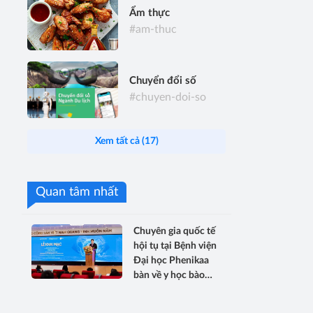
Ẩm thực
#am-thuc
Chuyển đổi số
#chuyen-doi-so
Xem tất cả (17)
Quan tâm nhất
Chuyên gia quốc tế
hội tụ tại Bệnh viện
Đại học Phenikaa
bàn về y học bào
thai