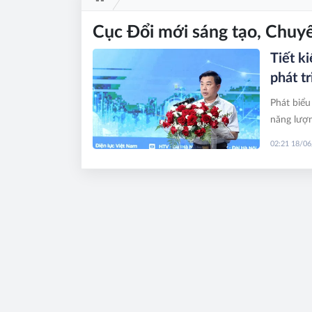
Cục Đổi mới sáng tạo, Chuy
Tiết k
phát t
Phát biểu
năng lượn
lượng cần
02:21 18/0
thanh, T
nay không
tiếp với 
quốc gia.