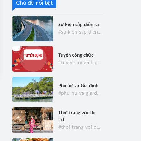
Chủ đề nổi bật
Sự kiện sắp diễn ra
#su-kien-sap-dien-ra
Tuyển công chức
#tuyen-cong-chuc
Phụ nữ và Gia đình
#phu-nu-va-gia-dinh
Thời trang với Du
lịch
#thoi-trang-voi-du-lich