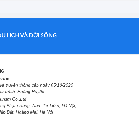
DU LỊCH VÀ ĐỜI SỐNG
ỐNG
l.com
à truyền thông cấp ngày 05/10/2020
phụ trách: Hoàng Huyền
urism Co.,Ltd
ng Phạm Hùng, Nam Từ Liêm, Hà Nội;
Giáp Bát, Hoàng Mai, Hà Nội