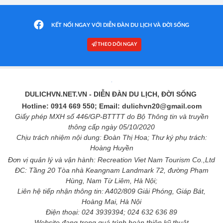
KẾT NỐI NGAY VỚI DIỄN ĐÀN DU LỊCH VÀ ĐỜI SỐNG
THEO DÕI NGAY
DULICHVN.NET.VN
- DIỄN ĐÀN DU LỊCH, ĐỜI SỐNG
Hotline: 0914 669 550; Email: dulichvn20@gmail.com
Giấy phép MXH số 446/GP-BTTTT do Bộ Thông tin và truyền
thông cấp ngày 05/10/2020
Chịu trách nhiệm nội dung: Đoàn Thị Hoa; Thư ký phụ trách:
Hoàng Huyền
Đơn vị quản lý và vận hành: Recreation Viet Nam Tourism Co.,Ltd
ĐC: Tầng 20 Tòa nhà Keangnam Landmark 72, đường Phạm
Hùng, Nam Từ Liêm, Hà Nội;
Liên hệ tiếp nhận thông tin: A402/809 Giải Phóng, Giáp Bát,
Hoàng Mai, Hà Nội
Điện thoại: 024 3939394; 024 632 636 89
Website đang trong quá trình hoàn thiện kỹ thuật