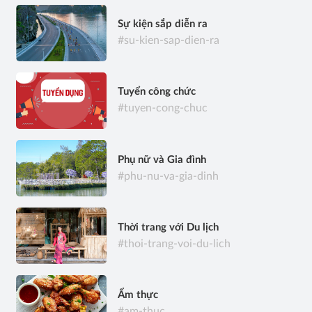
Sự kiện sắp diễn ra
#su-kien-sap-dien-ra
Tuyển công chức
#tuyen-cong-chuc
Phụ nữ và Gia đình
#phu-nu-va-gia-dinh
Thời trang với Du lịch
#thoi-trang-voi-du-lich
Ẩm thực
#am-thuc