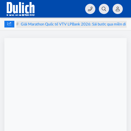
Giải Marathon Quốc tế VTV LPBank 2026: Sải bước qua miền di sản 