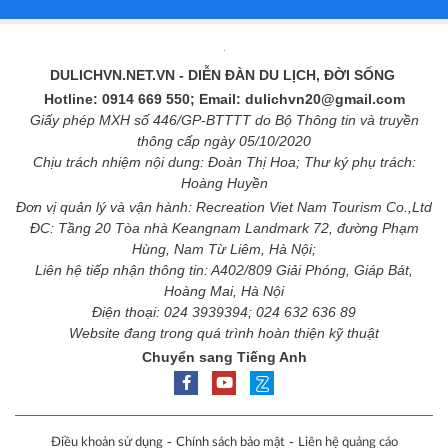
DULICHVN.NET.VN
- DIỄN ĐÀN DU LỊCH, ĐỜI SỐNG
Hotline: 0914 669 550; Email: dulichvn20@gmail.com
Giấy phép MXH số 446/GP-BTTTT do Bộ Thông tin và truyền
thông cấp ngày 05/10/2020
Chịu trách nhiệm nội dung: Đoàn Thị Hoa; Thư ký phụ trách:
Hoàng Huyền
Đơn vị quản lý và vận hành: Recreation Viet Nam Tourism Co.,Ltd
ĐC: Tầng 20 Tòa nhà Keangnam Landmark 72, đường Phạm
Hùng, Nam Từ Liêm, Hà Nội;
Liên hệ tiếp nhận thông tin: A402/809 Giải Phóng, Giáp Bát,
Hoàng Mai, Hà Nội
Điện thoại: 024 3939394; 024 632 636 89
Website đang trong quá trình hoàn thiện kỹ thuật
Chuyển sang Tiếng Anh
-
-
Điều khoản sử dụng
Chính sách bảo mật
Liên hệ quảng cáo