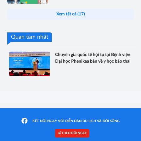
Xem tất cả (17)
Quan tâm nhất
Chuyên gia quốc tế hội tụ tại Bệnh viện
Đại học Phenikaa bàn về y học bào thai
KẾT NỐI NGAY VỚI DIỄN ĐÀN DU LỊCH VÀ ĐỜI SỐNG
THEO DÕI NGAY