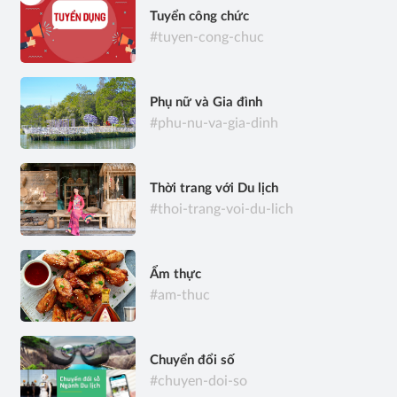
Tuyển công chức
#tuyen-cong-chuc
Phụ nữ và Gia đình
#phu-nu-va-gia-dinh
Thời trang với Du lịch
#thoi-trang-voi-du-lich
Ẩm thực
#am-thuc
Chuyển đổi số
#chuyen-doi-so