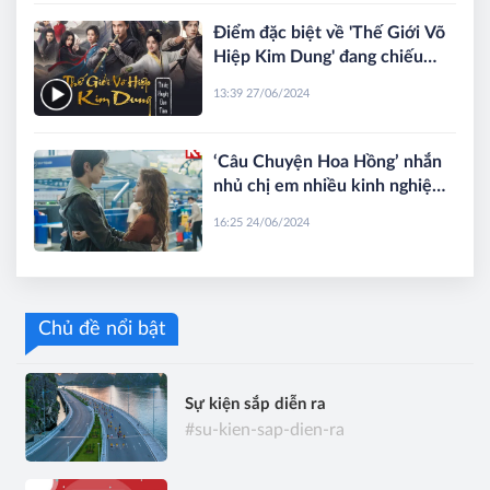
Điểm đặc biệt về 'Thế Giới Võ
Hiệp Kim Dung' đang chiếu
trên K+
13:39 27/06/2024
‘Câu Chuyện Hoa Hồng’ nhắn
nhủ chị em nhiều kinh nghiệm
yêu đương xương máu
16:25 24/06/2024
Chủ đề nổi bật
Sự kiện sắp diễn ra
#su-kien-sap-dien-ra