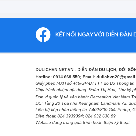
KẾT NỐI NGAY VỚI DIỄN ĐÀN 
DULICHVN.NET.VN
- DIỄN ĐÀN DU LỊCH, ĐỜI S
Hotline: 0914 669 550; Email: dulichvn20@gmai
Giấy phép MXH số 446/GP-BTTTT do Bộ Thông tin v
Chịu trách nhiệm nội dung: Đoàn Thị Hoa; Thư ký 
Đơn vị quản lý và vận hành: Recreation Viet Nam To
ĐC: Tầng 20 Tòa nhà Keangnam Landmark 72, đườ
Liên hệ tiếp nhận thông tin: A402/809 Giải Phóng, 
Điện thoại: 024 3939394; 024 632 636 89
Website đang trong quá trình hoàn thiện kỹ thuật