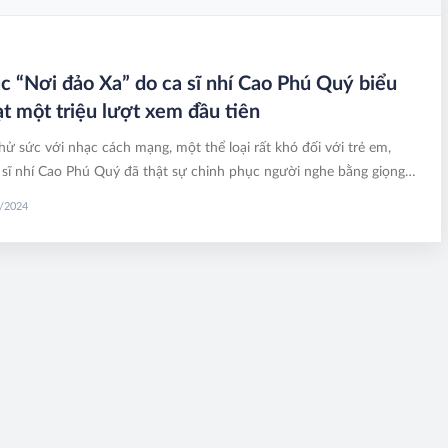
c “Nơi đảo Xa” do ca sĩ nhí Cao Phú Quý biểu
ạt một triệu lượt xem đầu tiên
hử sức với nhạc cách mạng, một thể loại rất khó đối với trẻ em,
sĩ nhí Cao Phú Quý đã thật sự chinh phục người nghe bằng giọng
 trẻo, âm thanh sáng đẹp ở những nốt cao. Em đã đạt mốc 1 triệu
8/2024
trên nên tảng tiktok với ca khúc “Nơi đảo Xa” khi biểu diễn tại show
g “Giữ màu biển đảo - Miền sông nước”.