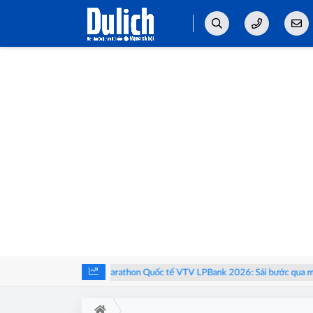
ào thai
Giải Marathon Quốc tế VTV LPBank 2026: Sải bước qua miền d