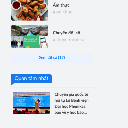
Ẩm thực
#am-thuc
Chuyển đổi số
#chuyen-doi-so
Xem tất cả (17)
Quan tâm nhất
Chuyên gia quốc tế
hội tụ tại Bệnh viện
Đại học Phenikaa
bàn về y học bào
thai