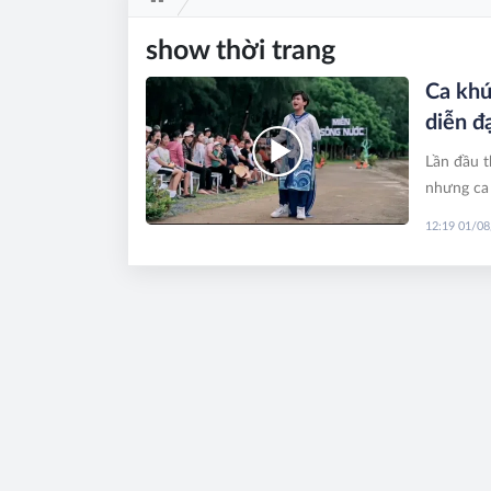
show thời trang
Ca khú
diễn đ
Lần đầu t
nhưng ca 
hát trong
12:19 01/0
lượt xem 
thời tran