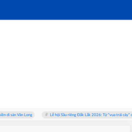
i sản Vân Long
Lễ hội Sầu riêng Đắk Lắk 2026: Từ “vua trái cây” đến 