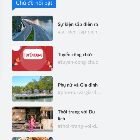
Chủ đề nổi bật
Sự kiện sắp diễn ra
#su-kien-sap-dien-ra
Tuyển công chức
#tuyen-cong-chuc
Phụ nữ và Gia đình
#phu-nu-va-gia-dinh
Thời trang với Du
lịch
#thoi-trang-voi-du-lich