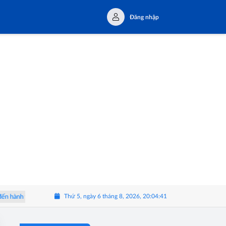
Đăng nhập
Thứ 5, ngày 6 tháng 8, 2026, 20:04:42
hành trình trải nghiệm Tây Nguyên
Triển lãm 'Thể Lạ': Khi con người s