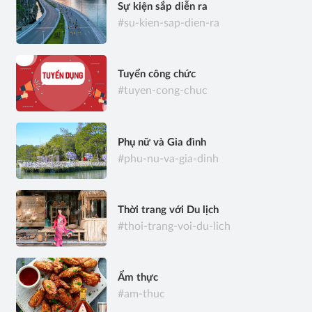
Sự kiện sắp diễn ra
#su-kien-sap-dien-ra
Tuyển công chức
#tuyen-cong-chuc
Phụ nữ và Gia đình
#phu-nu-va-gia-dinh
Thời trang với Du lịch
#thoi-trang-voi-du-lich
Ẩm thực
#am-thuc