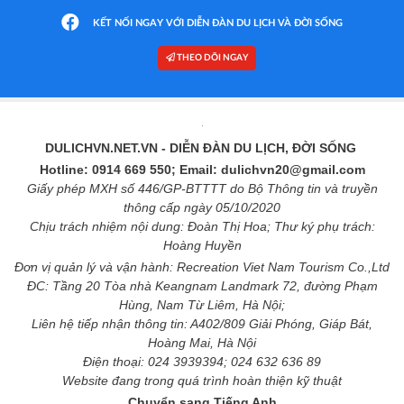
KẾT NỐI NGAY VỚI DIỄN ĐÀN DU LỊCH VÀ ĐỜI SỐNG
THEO DÕI NGAY
DULICHVN.NET.VN
- DIỄN ĐÀN DU LỊCH, ĐỜI SỐNG
Hotline: 0914 669 550; Email: dulichvn20@gmail.com
Giấy phép MXH số 446/GP-BTTTT do Bộ Thông tin và truyền
thông cấp ngày 05/10/2020
Chịu trách nhiệm nội dung: Đoàn Thị Hoa; Thư ký phụ trách:
Hoàng Huyền
Đơn vị quản lý và vận hành: Recreation Viet Nam Tourism Co.,Ltd
ĐC: Tầng 20 Tòa nhà Keangnam Landmark 72, đường Phạm
Hùng, Nam Từ Liêm, Hà Nội;
Liên hệ tiếp nhận thông tin: A402/809 Giải Phóng, Giáp Bát,
Hoàng Mai, Hà Nội
Điện thoại: 024 3939394; 024 632 636 89
Website đang trong quá trình hoàn thiện kỹ thuật
Chuyển sang Tiếng Anh