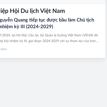
ệp Hội Du lịch Việt Nam
uyễn Quang tiếp tục được bầu làm Chủ tịch
hiệm kỳ III (2024-2029)
/2024, tại Hà Nội, Câu lạc bộ Quản lý buồng Việt Nam (VEHA) đã
ại hội nhiệm kỳ III, giai đoạn 2024-2029 với sự tham dự của hơn
iểu. Ông Nguyễn Quang, Phó Chủ tịch Hiệp hội Khách sạn Việt Nam,
9/2024
Câu lạc bộ Quản lý buồng Việt Nam (VEHA) nhiệm kỳ II tiếp tục
giữ chức Chủ tịch VEHA nhiệm kỳ III.