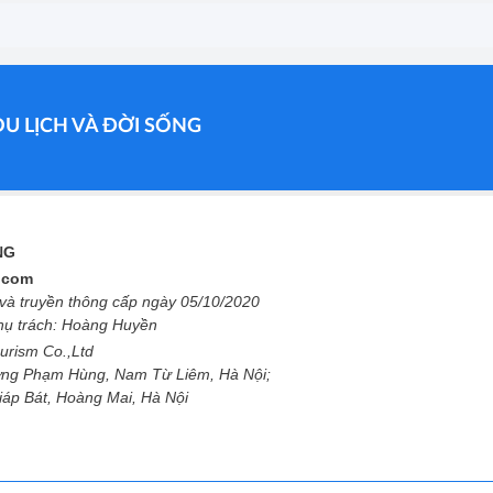
DU LỊCH VÀ ĐỜI SỐNG
ỐNG
l.com
à truyền thông cấp ngày 05/10/2020
phụ trách: Hoàng Huyền
urism Co.,Ltd
ng Phạm Hùng, Nam Từ Liêm, Hà Nội;
Giáp Bát, Hoàng Mai, Hà Nội