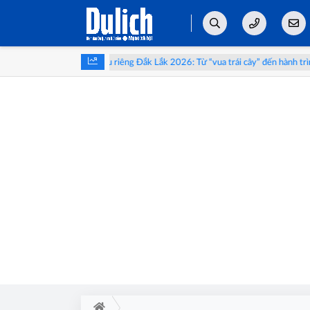
ong
Lễ hội Sầu riêng Đắk Lắk 2026: Từ “vua trái cây” đến hành trình 