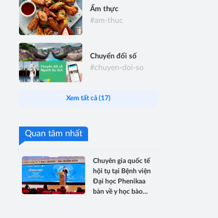
Ẩm thực
#am-thuc
Chuyển đổi số
#chuyen-doi-so
Xem tất cả (17)
Quan tâm nhất
Chuyên gia quốc tế
hội tụ tại Bệnh viện
Đại học Phenikaa
bàn về y học bào
thai