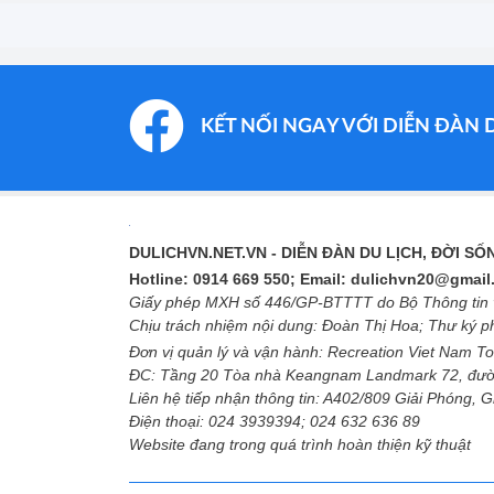
KẾT NỐI NGAY VỚI DIỄN ĐÀN 
DULICHVN.NET.VN
- DIỄN ĐÀN DU LỊCH, ĐỜI S
Hotline: 0914 669 550; Email: dulichvn20@gmai
Giấy phép MXH số 446/GP-BTTTT do Bộ Thông tin v
Chịu trách nhiệm nội dung: Đoàn Thị Hoa; Thư ký 
Đơn vị quản lý và vận hành: Recreation Viet Nam To
ĐC: Tầng 20 Tòa nhà Keangnam Landmark 72, đườ
Liên hệ tiếp nhận thông tin: A402/809 Giải Phóng, 
Điện thoại: 024 3939394; 024 632 636 89
Website đang trong quá trình hoàn thiện kỹ thuật