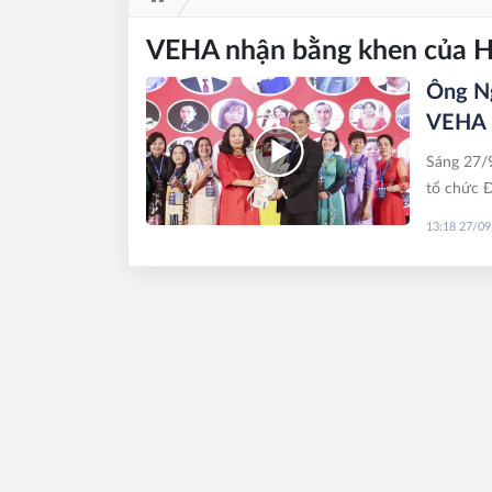
VEHA nhận bằng khen của Hi
Ông Ng
VEHA n
Sáng 27/9
tổ chức Đ
500 đại b
13:18 27/0
Chủ tịch 
được bầu 