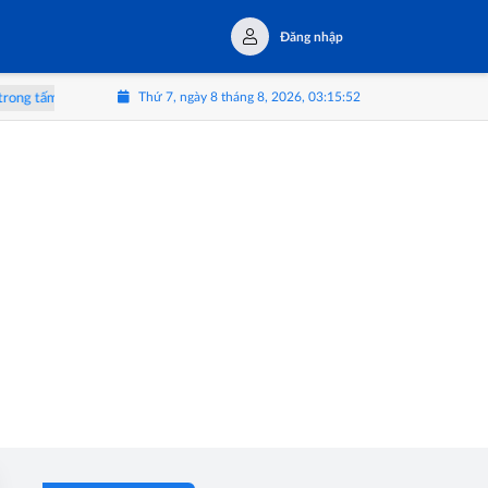
Đăng nhập
Thứ 7, ngày 8 tháng 8, 2026, 03:15:53
ng tấm gương AI
HUSCO và Golden Gate BCE Group hợp tác phát triển n