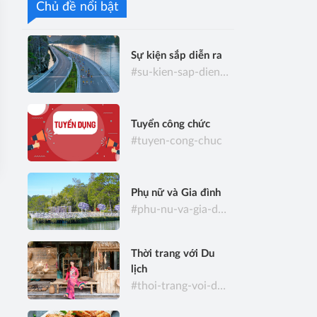
Chủ đề nổi bật
Sự kiện sắp diễn ra
#su-kien-sap-dien-ra
Tuyển công chức
#tuyen-cong-chuc
Phụ nữ và Gia đình
#phu-nu-va-gia-dinh
Thời trang với Du
lịch
#thoi-trang-voi-du-lich