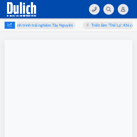
y” đến hành trình trải nghiệm Tây Nguyên
Triển lãm 'Thể Lạ': Khi con 