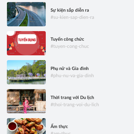
Sự kiện sắp diễn ra
#su-kien-sap-dien-ra
Tuyển công chức
#tuyen-cong-chuc
Phụ nữ và Gia đình
#phu-nu-va-gia-dinh
Thời trang với Du lịch
#thoi-trang-voi-du-lich
Ẩm thực
#am-thuc