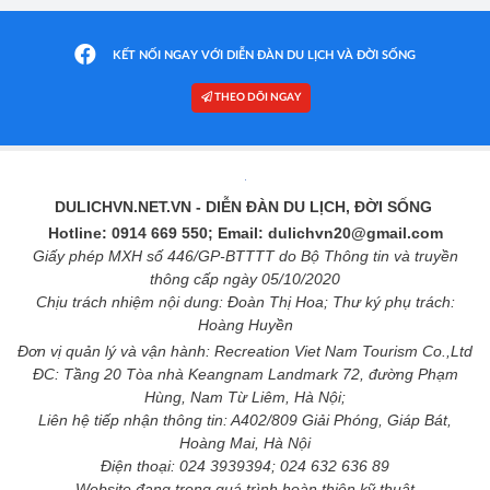
KẾT NỐI NGAY VỚI DIỄN ĐÀN DU LỊCH VÀ ĐỜI SỐNG
THEO DÕI NGAY
DULICHVN.NET.VN
- DIỄN ĐÀN DU LỊCH, ĐỜI SỐNG
Hotline: 0914 669 550; Email: dulichvn20@gmail.com
Giấy phép MXH số 446/GP-BTTTT do Bộ Thông tin và truyền
thông cấp ngày 05/10/2020
Chịu trách nhiệm nội dung: Đoàn Thị Hoa; Thư ký phụ trách:
Hoàng Huyền
Đơn vị quản lý và vận hành: Recreation Viet Nam Tourism Co.,Ltd
ĐC: Tầng 20 Tòa nhà Keangnam Landmark 72, đường Phạm
Hùng, Nam Từ Liêm, Hà Nội;
Liên hệ tiếp nhận thông tin: A402/809 Giải Phóng, Giáp Bát,
Hoàng Mai, Hà Nội
Điện thoại: 024 3939394; 024 632 636 89
Website đang trong quá trình hoàn thiện kỹ thuật