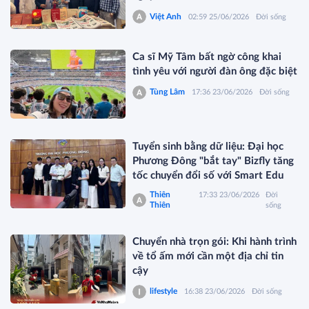
Việt Anh
02:59 25/06/2026
Đời sống
Ca sĩ Mỹ Tâm bất ngờ công khai
tình yêu với người đàn ông đặc biệt
Tùng Lâm
17:36 23/06/2026
Đời sống
Tuyển sinh bằng dữ liệu: Đại học
Phương Đông "bắt tay" Bizfly tăng
tốc chuyển đổi số với Smart Edu
Thiên
17:33 23/06/2026
Đời
Thiên
sống
Chuyển nhà trọn gói: Khi hành trình
về tổ ấm mới cần một địa chỉ tin
cậy
lifestyle
16:38 23/06/2026
Đời sống