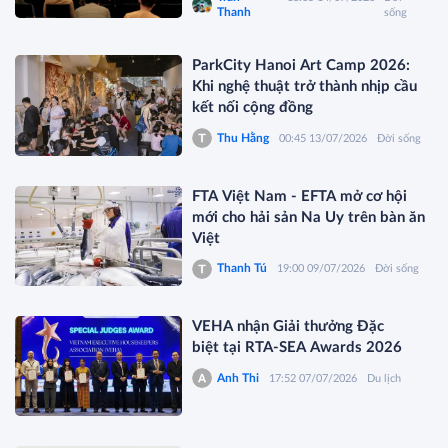
Thanh
sống
ParkCity Hanoi Art Camp 2026:
Khi nghệ thuật trở thành nhịp cầu
kết nối cộng đồng
Thu Hằng
00:45 13/07/2026
Đời sống
FTA Việt Nam - EFTA mở cơ hội
mới cho hải sản Na Uy trên bàn ăn
Việt
Thanh Tú
19:00 09/07/2026
Đời sống
VEHA nhận Giải thưởng Đặc
biệt tại RTA-SEA Awards 2026
Anh Thi
17:52 07/07/2026
Du lịch