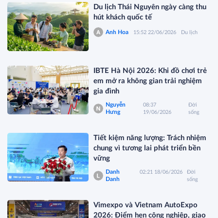
Du lịch Thái Nguyên ngày càng thu
hút khách quốc tế
Anh Hoa
15:52 22/06/2026
Du lịch
IBTE Hà Nội 2026: Khi đồ chơi trẻ
em mở ra không gian trải nghiệm
gia đình
Nguyễn
08:37
Đời
Hưng
19/06/2026
sống
Tiết kiệm năng lượng: Trách nhiệm
chung vì tương lai phát triển bền
vững
Danh
02:21 18/06/2026
Đời
Danh
sống
Vimexpo và Vietnam AutoExpo
2026: Điểm hẹn công nghiệp, giao