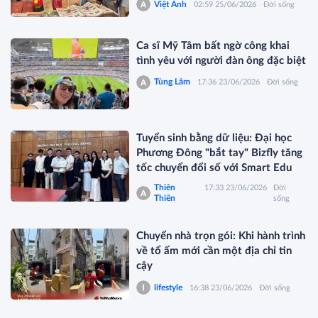
Việt Anh
02:59 25/06/2026
Đời sống
Ca sĩ Mỹ Tâm bất ngờ công khai
tình yêu với người đàn ông đặc biệt
Tùng Lâm
17:36 23/06/2026
Đời sống
Tuyển sinh bằng dữ liệu: Đại học
Phương Đông "bắt tay" Bizfly tăng
tốc chuyển đổi số với Smart Edu
Thiên
17:33 23/06/2026
Đời
Thiên
sống
Chuyển nhà trọn gói: Khi hành trình
về tổ ấm mới cần một địa chỉ tin
cậy
lifestyle
16:38 23/06/2026
Đời sống