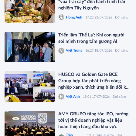
“vua trái cây” đến hành trình trải
nghiệm Tây Nguyên
Hồng Anh
17:23 23/07/2026
Đời sống
Triển lãm 'Thể Lạ': Khi con người
soi mình trong tấm gương AI
Việt Trung
16:27 18/07/2026
Đời sống
HUSCO và Golden Gate BCE
Group hợp tác phát triển nông
nghiệp xanh, thích ứng biến đổi khí
hậu
Việt Anh
18:01 17/07/2026
Đời sống
AMY GRUPO tăng tốc IPO, hướng
tới vị thế doanh nghiệp vật liệu
hoàn thiện hàng đầu khu vực
Trần
13:05 14/07/2026
Đời