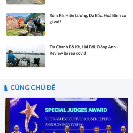
Xóm Ké, Hiền Lương, Đà Bắc, Hoà Bình có
gì vui?
Trà Chanh Bờ Kè, Hải Bối, Đông Anh -
Review lại sau covid
CÙNG CHỦ ĐỀ