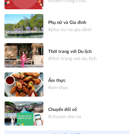
#tuyen-cong-chuc
Phụ nữ và Gia đình
#phu-nu-va-gia-dinh
Thời trang với Du lịch
#thoi-trang-voi-du-lich
Ẩm thực
#am-thuc
Chuyển đổi số
#chuyen-doi-so