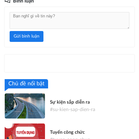
Bình luận
Gửi bình luận
Chủ đề nổi bật
Sự kiện sắp diễn ra
#su-kien-sap-dien-ra
Tuyển công chức