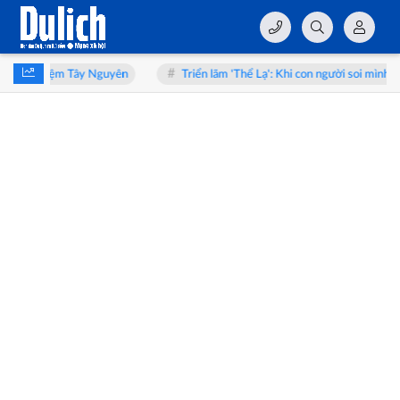
uyên
Triển lãm 'Thể Lạ': Khi con người soi mình trong tấm gương AI