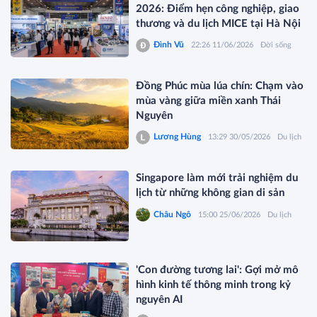
2026: Điểm hẹn công nghiệp, giao
thương và du lịch MICE tại Hà Nội
Đình Vũ
22:26 11/06/2026
Đời sống
Đồng Phúc mùa lúa chín: Chạm vào
mùa vàng giữa miền xanh Thái
Nguyên
Lương Hùng
13:29 30/05/2026
Du lịch
Singapore làm mới trải nghiệm du
lịch từ những không gian di sản
Châu Ngô
15:00 25/06/2026
Du lịch
'Con đường tương lai': Gợi mở mô
hình kinh tế thông minh trong kỷ
nguyên AI