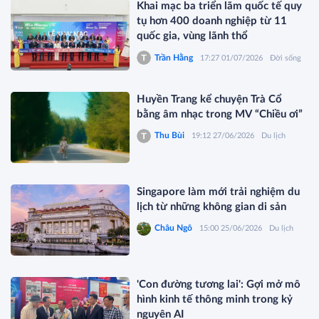
Khai mạc ba triển lãm quốc tế quy
tụ hơn 400 doanh nghiệp từ 11
quốc gia, vùng lãnh thổ
Trần Hằng
17:27 01/07/2026
Đời sống
Huyền Trang kể chuyện Trà Cổ
bằng âm nhạc trong MV “Chiều ơi”
Thu Bùi
19:12 27/06/2026
Du lịch
Singapore làm mới trải nghiệm du
lịch từ những không gian di sản
Châu Ngô
15:00 25/06/2026
Du lịch
'Con đường tương lai': Gợi mở mô
hình kinh tế thông minh trong kỷ
nguyên AI