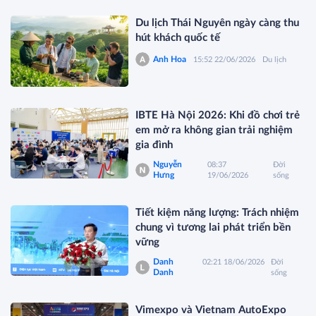
Du lịch Thái Nguyên ngày càng thu
hút khách quốc tế
Anh Hoa
15:52 22/06/2026
Du lịch
IBTE Hà Nội 2026: Khi đồ chơi trẻ
em mở ra không gian trải nghiệm
gia đình
Nguyễn
08:37
Đời
Hưng
19/06/2026
sống
Tiết kiệm năng lượng: Trách nhiệm
chung vì tương lai phát triển bền
vững
Danh
02:21 18/06/2026
Đời
Danh
sống
Vimexpo và Vietnam AutoExpo