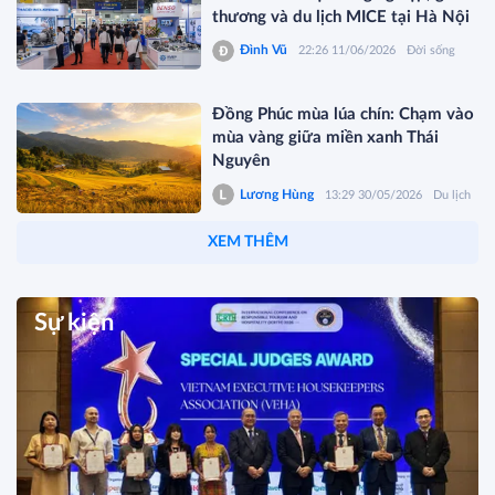
thương và du lịch MICE tại Hà Nội
Đình Vũ
22:26 11/06/2026
Đời sống
Đồng Phúc mùa lúa chín: Chạm vào
mùa vàng giữa miền xanh Thái
Nguyên
Lương Hùng
13:29 30/05/2026
Du lịch
XEM THÊM
Sự kiện