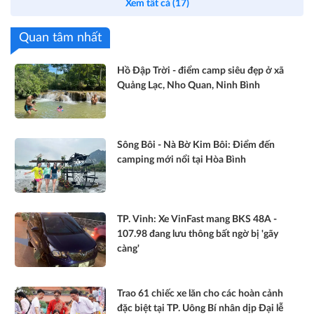
Xem tất cả (17)
Quan tâm nhất
Hồ Đập Trời - điểm camp siêu đẹp ở xã
Quảng Lạc, Nho Quan, Ninh Bình
Sông Bôi - Nà Bờ Kim Bôi: Điểm đến
camping mới nổi tại Hòa Bình
TP. Vinh: Xe VinFast mang BKS 48A -
107.98 đang lưu thông bất ngờ bị 'gãy
càng'
Trao 61 chiếc xe lăn cho các hoàn cảnh
đặc biệt tại TP. Uông Bí nhân dịp Đại lễ