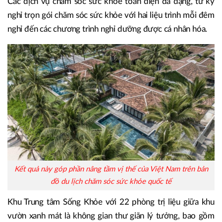
Các dịch vụ chăm sóc sức khỏe toàn diện đa dạng, từ kỳ
nghỉ trọn gói chăm sóc sức khỏe với hai liệu trình mỗi đêm
nghỉ đến các chương trình nghỉ dưỡng được cá nhân hóa.
Kết quả này góp phần nâng tầm vị thế của Việt Nam trên bản
đồ du lịch chăm sóc sức khỏe quốc tế
Khu Trung tâm Sống Khỏe với 22 phòng trị liệu giữa khu
vườn xanh mát là không gian thư giãn lý tưởng, bao gồm