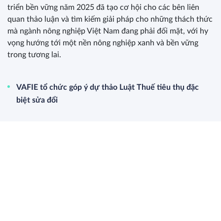
triển bền vững năm 2025 đã tạo cơ hội cho các bên liên
quan thảo luận và tìm kiếm giải pháp cho những thách thức
mà ngành nông nghiệp Việt Nam đang phải đối mặt, với hy
vọng hướng tới một nền nông nghiệp xanh và bền vững
trong tương lai.
VAFIE tổ chức góp ý dự thảo Luật Thuế tiêu thụ đặc
biệt sửa đổi
Bàn về câu chuyện ‘Bình đẳng giới trong chính trị, lãnh
đạo và quản lý’
Lần đầu tiên Việt Nam có đề án ‘Nâng cao sức khỏe đất
và quản lý dinh dưỡng cây trồng’