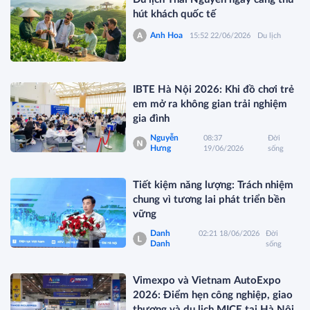
hút khách quốc tế
Anh Hoa
15:52 22/06/2026
Du lịch
IBTE Hà Nội 2026: Khi đồ chơi trẻ
em mở ra không gian trải nghiệm
gia đình
Nguyễn
08:37
Đời
Hưng
19/06/2026
sống
Tiết kiệm năng lượng: Trách nhiệm
chung vì tương lai phát triển bền
vững
Danh
02:21 18/06/2026
Đời
Danh
sống
Vimexpo và Vietnam AutoExpo
2026: Điểm hẹn công nghiệp, giao
thương và du lịch MICE tại Hà Nội