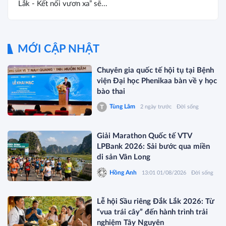
Lắk - Kết nối vươn xa” sẽ...
MỚI CẬP NHẬT
Chuyên gia quốc tế hội tụ tại Bệnh
viện Đại học Phenikaa bàn về y học
bào thai
Tùng Lâm
2 ngày trước
Đời sống
Giải Marathon Quốc tế VTV
LPBank 2026: Sải bước qua miền
di sản Vân Long
Hồng Anh
13:01 01/08/2026
Đời sống
Lễ hội Sầu riêng Đắk Lắk 2026: Từ
“vua trái cây” đến hành trình trải
nghiệm Tây Nguyên