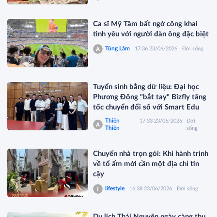
Ca sĩ Mỹ Tâm bất ngờ công khai
tình yêu với người đàn ông đặc biệt
Tùng Lâm
17:36 23/06/2026
Đời sống
Tuyển sinh bằng dữ liệu: Đại học
Phương Đông "bắt tay" Bizfly tăng
tốc chuyển đổi số với Smart Edu
Thiên
17:33 23/06/2026
Đời
Thiên
sống
Chuyển nhà trọn gói: Khi hành trình
về tổ ấm mới cần một địa chỉ tin
cậy
lifestyle
16:38 23/06/2026
Đời sống
Du lịch Thái Nguyên ngày càng thu