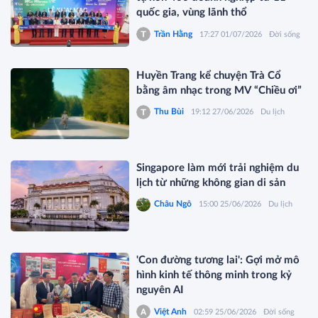
quốc gia, vùng lãnh thổ
Trần Hằng
17:27 01/07/2026
Đời sống
Huyền Trang kể chuyện Trà Cổ
bằng âm nhạc trong MV “Chiều ơi”
Thu Bùi
19:12 27/06/2026
Du lịch
Singapore làm mới trải nghiệm du
lịch từ những không gian di sản
Châu Ngô
15:00 25/06/2026
Du lịch
'Con đường tương lai': Gợi mở mô
hình kinh tế thông minh trong kỷ
nguyên AI
Việt Anh
02:59 25/06/2026
Đời sống