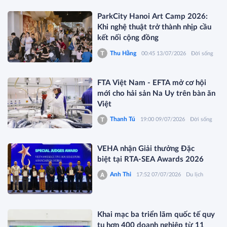
ParkCity Hanoi Art Camp 2026:
Khi nghệ thuật trở thành nhịp cầu
kết nối cộng đồng
Thu Hằng
00:45 13/07/2026
Đời sống
FTA Việt Nam - EFTA mở cơ hội
mới cho hải sản Na Uy trên bàn ăn
Việt
Thanh Tú
19:00 09/07/2026
Đời sống
VEHA nhận Giải thưởng Đặc
biệt tại RTA-SEA Awards 2026
Anh Thi
17:52 07/07/2026
Du lịch
Khai mạc ba triển lãm quốc tế quy
tụ hơn 400 doanh nghiệp từ 11