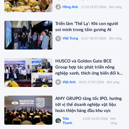
Hồng Anh
17:23 23/07/2026
Đời sống
Triển lãm 'Thể Lạ': Khi con người
soi mình trong tấm gương AI
Việt Trung
16:27 18/07/2026
Đời sống
HUSCO và Golden Gate BCE
Group hợp tác phát triển nông
nghiệp xanh, thích ứng biến đổi khí
hậu
Việt Anh
18:01 17/07/2026
Đời sống
AMY GRUPO tăng tốc IPO, hướng
tới vị thế doanh nghiệp vật liệu
hoàn thiện hàng đầu khu vực
Trần
13:05 14/07/2026
Đời
Thanh
sống