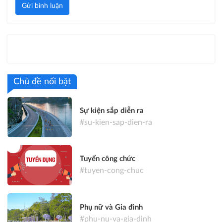
Gửi bình luận
Chủ đề nổi bật
Sự kiện sắp diễn ra
#su-kien-sap-dien-ra
Tuyển công chức
#tuyen-cong-chuc
Phụ nữ và Gia đình
#phu-nu-va-gia-dinh