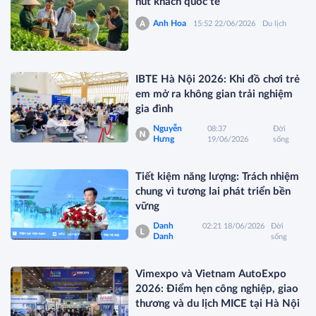
hút khách quốc tế
Anh Hoa
15:52 22/06/2026
Du lịch
IBTE Hà Nội 2026: Khi đồ chơi trẻ
em mở ra không gian trải nghiệm
gia đình
Nguyễn
08:37
Đời
Hưng
19/06/2026
sống
Tiết kiệm năng lượng: Trách nhiệm
chung vì tương lai phát triển bền
vững
Danh
02:21 18/06/2026
Đời
Danh
sống
Vimexpo và Vietnam AutoExpo
2026: Điểm hẹn công nghiệp, giao
thương và du lịch MICE tại Hà Nội