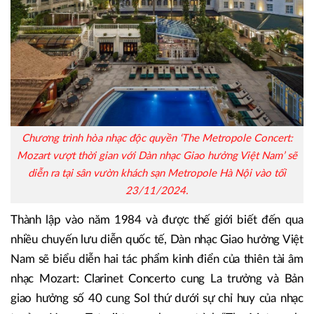
Chương trình hòa nhạc độc quyền ‘The Metropole Concert:
Mozart vượt thời gian với Dàn nhạc Giao hưởng Việt Nam’ sẽ
diễn ra tại sân vườn khách sạn Metropole Hà Nội vào tối
23/11/2024.
Thành lập vào năm 1984 và được thế giới biết đến qua
nhiều chuyến lưu diễn quốc tế, Dàn nhạc Giao hưởng Việt
Nam sẽ biểu diễn hai tác phẩm kinh điển của thiên tài âm
nhạc Mozart: Clarinet Concerto cung La trưởng và Bản
giao hưởng số 40 cung Sol thứ dưới sự chỉ huy của nhạc