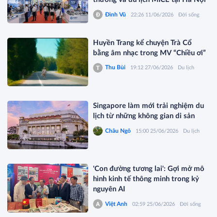
Đình Vũ
22:26 11/06/2026
Đời sống
Huyền Trang kể chuyện Trà Cổ
bằng âm nhạc trong MV “Chiều ơi”
Thu Bùi
19:12 27/06/2026
Du lịch
Singapore làm mới trải nghiệm du
lịch từ những không gian di sản
Châu Ngô
15:00 25/06/2026
Du lịch
'Con đường tương lai': Gợi mở mô
hình kinh tế thông minh trong kỷ
nguyên AI
Việt Anh
02:59 25/06/2026
Đời sống