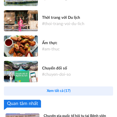
Thời trang với Du lịch
#thoi-trang-voi-du-lich
Ẩm thực
#am-thuc
Chuyển đổi số
#chuyen-doi-so
Xem tất cả (17)
Quan tâm nhất
Chuyên gia quốc tế hội tụ tại Bệnh viện